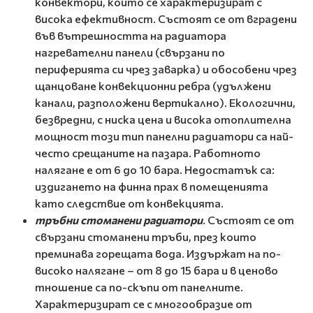
конвектори, които се характеризират с
висока ефективност. Състоят се от вградени
във вътрешността на радиатора
нагревателни панели (свързани по
периферията си чрез заварка) и обособени чрез
щанцоване конвекционни ребра (удължени
канали, разположени вертикално). Екологични,
безвредни, с ниска цена и висока отоплителна
мощност този тип панелни радиатори са най-
често срещаните на пазара. Работното
налягане е от 6 до 10 бара. Недостатък са:
издигането на финна прах в помещенията
като следствие от конвекцията.
тръбни стоманени радиатори
. Състоят се от
свързани стоманени тръби, през които
преминава горещата вода. Издържат на по-
високо налягане – от 8 до 15 бара и в ценово
тношение са по-скъпи от панелните.
Характеризират се с многообразие от