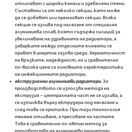
отличават с широки канали и удебелени стени.
Съставени са от няколко секции, като може
да се добавят или премахват секции. Всяка
секция се излива под налягане от специална
алуминиева сплав, която съдържа силиций за
увеличаване на здравината на радиатора, а
заварките между отделните елменти се
правят в инертна газова среда. Херметичност
на връзките, надеждност, но и сравнително
по-висока цена са основните характеристики
на инжекционните радиатори.
екструзионни алуминиеви радиатори
. За
производството се използва метода на
екструзия – централната част не се излива, а
се изтисква върху ектрудера под нялягане и
след това се притиска. При тази технология
нямаме отливане, а пресоване на частите.
Това е сравнително по-евтин метод за
производство на алуминиеви радиатори,