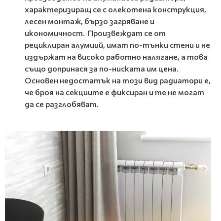
характеризиращ се с олекотена конструкция,
лесен монтаж, бързо загряване и
икономичност. Произвеждат се от
рециклиран алумиий, имат по-тънки стени и не
издържат на високо работно налягане, а това
също допринася за по-ниската им цена.
Основен недостатък на този вид радиатори е,
че броя на секциите е фиксиран и те не могат
да се разглобяват.