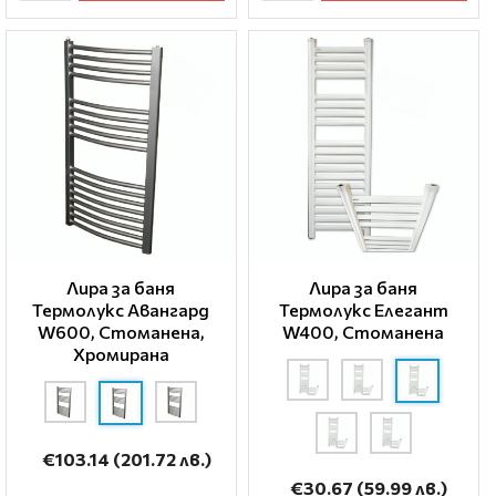
Лира за баня
Лира за баня
Термолукс Авангард
Термолукс Елегант
W600, Стоманена,
W400, Стоманена
Хромирана
€103.14
(201.72 лв.)
€30.67
(59.99 лв.)