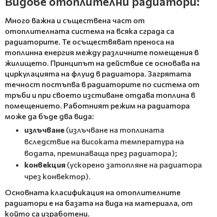
Видове отоплителни радиатори:
Много важна и съществена част от
отоплителната система на всяка сграда са
радиаторите. Те осъществяват преноса на
топлинна енергия между различните помещения в
жилището. Принципът на действие се основава на
циркулацията на флуид в радиатора. Загрятата
течност постъпва в радиаторите по система от
тръби и при своето изстиване отдава топлина в
помещението. Работният режим на радиатора
може да бъде два вида:
излъчване
(излъчване на топлината
вследствие на високата температура на
водата, преминаваща през радиатора);
конвекция
(ускорено затопляне на радиатора
чрез конвектор).
Основната класификация на отоплителните
радиатори е на базата на вида на материала, от
който са изработени.