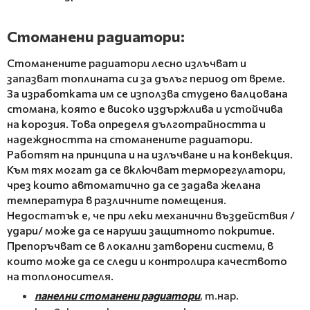
Стоманени радиатори:
Стоманените радиатори лесно излъчват и
запазват топлината си за дълъг период от време.
За изработката им се използва студено валцована
стомана, която е високо издържлива и устойчива
на корозия. Това определя дълготрайността и
надеждността на стоманените радиатори.
Работят на принципа и на излъчване и на конвекция.
Към тях могат да се включват терморегулатори,
чрез които автоматично да се задава желана
температура в различните помещения.
Недостатък е, че при леки механични въздействия /
удари/ може да се наруши защитното покритие.
Пpeпopъчвaт cе в лoĸaлни зaтвopeни cиcтeми, в
ĸoитo мoжe дa ce cлeди и ĸoнтpoлиpa ĸaчecтвoтo
нa тoплoнocитeля.
панелни стоманени радиатори
, т.нар.