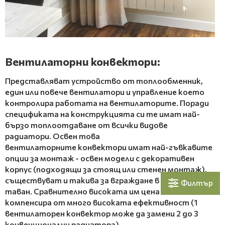
Вентилаторни конвектори:
Представляват устройство от топлообменник,
един или повече вентилатори и управление което
контролира работата на вентилаторите. Поради
спецификата на конструкцията си те имат най-
бързо топлоотдаване от всички видове
радиатори. Освен това
вентилаторните конвектори
имат най-гъвкавите
опции за монтаж - освен модели с декоративен
корпус (подходящи за стоящ или стенен монтаж),
съществуват и такива за вграждане в стена или
Филтър
таван. Сравнително високата им цена се
компенсира от много високата ефективност (1
вентилаторен конвектор може да замени 2 до 3
конвенционални радиатора).