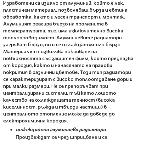
Изработени са изцяло от алуминий, който е лек,
пластичен материал, позволяващ бърза и евтина
обработка, както и лесен транспорт и монтаж.
Алуминият реагира бързо на промените в
температурата, т.е. има изключително висока
топлопроводимост.
Алуминиевите радиатори
загряват бързо, но и се охлаждат много бързо.
Материалът позволява покриване на
повърхността със защитен филм, който предпазва
от корозия, както и нанасянато на прахови
покрития в различни цветове. Този тип радиатори
се характеризират с високо топлоотдаване дори и
при малки размери. Не се препоръчват при
централизирани системи, тъй като лошото
качество на охлаждащата течност (висока
киселинност, ръжда и твърди частици) в
централното отопление може да доведе до
електрохимична корозия.
инжекционни алуминиеви радиатори
.
Произвеждат се чрез шприцване и се