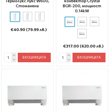
Термолукс Лукс W600,
конвектор Crystal
Стоманена
BGR-200, мощност
0.14kW
€40.90
(79.99 лв.)
€317.00
(620.00 лв.)
В КОШНИЦАТА
В КОШНИЦАТА