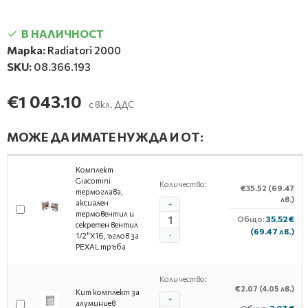
В НАЛИЧНОСТ
Марка:
Radiatori 2000
SKU:
08.366.193
€1 043.10
с вкл. ДДС
МОЖЕ ДА ИМАТЕ НУЖДА И ОТ:
Комплект
Giacomini
Количество:
€35.52
(69.47
термоглава,
лв.)
аксиален
+
термовентил и
Общо:
35.52 €
секретен вентил
(69.47 лв.)
1/2"X16, ъглов за
-
PEXAL тръба
Количество:
€2.07
(4.05 лв.)
Кит комплект за
+
алуминиев
Общо:
2.07 €