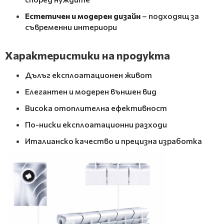
Естетичен и модерен дизайн
– подходящ за
съвременни интериори
Характеристики на продукта
Дълъг експлоатационен живот
Елегантен и модерен външен вид
Висока отоплителна ефективност
По-ниски експлоатационни разходи
Италианско качество и прецизна изработка