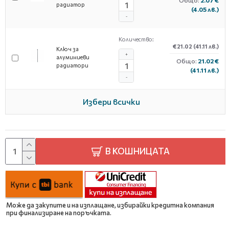
радиатор
(4.05 лв.)
-
Количество:
€21.02
(41.11 лв.)
Ключ за
+
алуминиеви
Общо:
21.02 €
радиатори
(41.11 лв.)
-
Избери всички
В КОШНИЦАТА
Може да закупите и на изплащане, избирайки кредитна компания
при финализиране на поръчката.