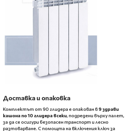
Доставка и опаковка
Комплектът от 90 глидера е опакован в
9 здрави
кашона по 10 глидера всеки
, подредени върху палет,
за да се осигури безопасен транспорт и лесно
разтоварване. С помощта на включения ключ за