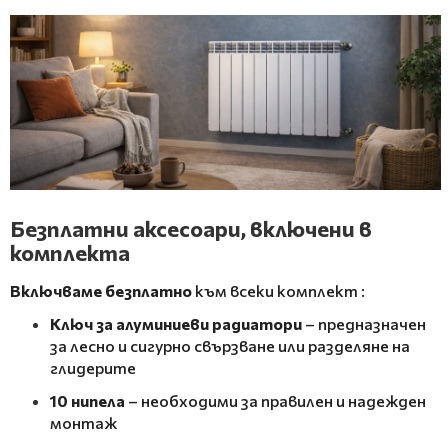
Безплатни аксесоари, включени в
комплекта
Включваме безплатно
към всеки комплект
:
Ключ за алуминиеви радиатори
– предназначен
за лесно и сигурно свързване или разделяне на
глидерите
10 нипела
– необходими за правилен и надежден
монтаж