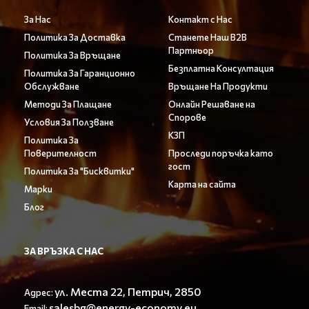
За Нас
Контакт с Нас
Политика За Доставка
Станете Наш B2B
Партньор
Политика За Връщане
Безплатна Консултация
Политика За Гаранционно
Обслужване
Връщане На Продукти
Методи За Плащане
Онлайн Решаване на
Спорове
Условия За Ползване
КЗП
Политика За
Поверителност
Проследи поръчка като
гост
Политика За "Бисквитки"
Карта на сайта
Марки
Блог
ЗА ВРЪЗКА С НАС
ул. Места 22, Петрич, 2850
Адрес:
salesbg@energy-economy.eu
Email: