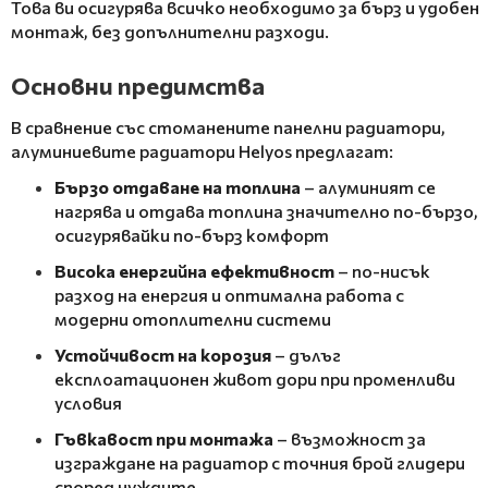
Това ви осигурява всичко необходимо за бърз и удобен
монтаж, без допълнителни разходи.
Основни предимства
В сравнение със стоманените панелни радиатори,
алуминиевите радиатори Helyos предлагат:
Бързо отдаване на топлина
– алуминият се
нагрява и отдава топлина значително по-бързо,
осигурявайки по-бърз комфорт
Висока енергийна ефективност
– по-нисък
разход на енергия и оптимална работа с
модерни отоплителни системи
Устойчивост на корозия
– дълъг
експлоатационен живот дори при променливи
условия
Гъвкавост при монтажа
– възможност за
изграждане на радиатор с точния брой глидери
според нуждите