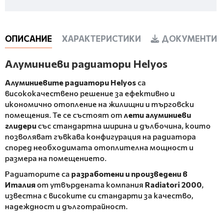
ОПИСАНИЕ
ХАРАКТЕРИСТИКИ
ДОКУМЕНТИ 
Алуминиеви радиатори Helyos
Алуминиевите радиатори Helyos
са
висококачествено решение за ефективно и
икономично отопление на жилищни и търговски
помещения. Те се състоят от
лети алуминиеви
глидери
със стандартна ширина и дълбочина, които
позволяват гъвкава конфигурация на радиатора
според необходимата отоплителна мощност и
размера на помещението.
Радиаторите са
разработени и произведени в
Италия
от утвърдената компания
Radiatori 2000
,
известна с високите си стандарти за качество,
надеждност и дълготрайност.