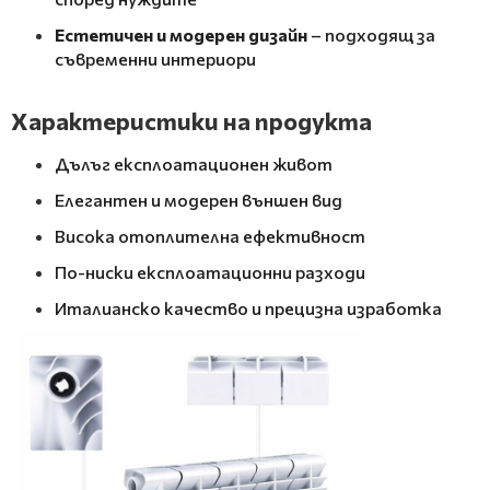
Естетичен и модерен дизайн
– подходящ за
съвременни интериори
Характеристики на продукта
Дълъг експлоатационен живот
Елегантен и модерен външен вид
Висока отоплителна ефективност
По-ниски експлоатационни разходи
Италианско качество и прецизна изработка