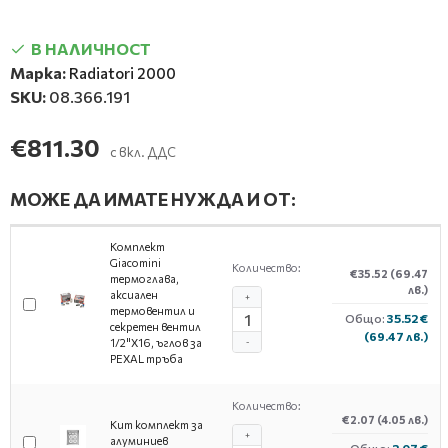
В НАЛИЧНОСТ
Марка:
Radiatori 2000
SKU:
08.366.191
€811.30
с вкл. ДДС
МОЖЕ ДА ИМАТЕ НУЖДА И ОТ:
Комплект
Giacomini
Количество:
€35.52
(69.47
термоглава,
лв.)
аксиален
+
термовентил и
Общо:
35.52 €
секретен вентил
(69.47 лв.)
1/2"X16, ъглов за
-
PEXAL тръба
Количество:
€2.07
(4.05 лв.)
Кит комплект за
+
алуминиев
Общо:
2.07 €