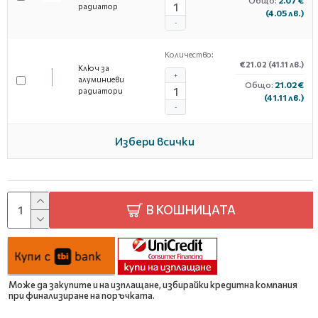
радиатор
(4.05 лв.)
-
Количество:
€21.02
(41.11 лв.)
Ключ за
+
алуминиеви
Общо:
21.02 €
радиатори
(41.11 лв.)
-
Избери всички
В КОШНИЦАТА
Може да закупите и на изплащане, избирайки кредитна компания
при финализиране на поръчката.