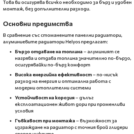
Това ви осигурява всичко необходимо за бърз и удобен
монтаж, без допълнителни разходи.
Основни предимства
В сравнение със стоманените панелни радиатори,
алуминиевите радиатори Helyos предлагат:
Бързо отдаване на топлина
– алуминият се
нагрява и отдава топлина значително по-бързо,
осигурявайки по-бърз комфорт
Висока енергийна ефективност
– по-нисък
разход на енергия и оптимална работа с
модерни отоплителни системи
Устойчивост на корозия
– дълъг
експлоатационен живот дори при променливи
условия
Гъвкавост при монтажа
– възможност за
изграждане на радиатор с точния брой глидери
според нуждите