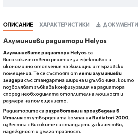
ОПИСАНИЕ
ХАРАКТЕРИСТИКИ
ДОКУМЕНТИ 
Алуминиеви радиатори Helyos
Алуминиевите радиатори Helyos
са
висококачествено решение за ефективно и
икономично отопление на жилищни и търговски
помещения. Те се състоят от
лети алуминиеви
глидери
със стандартна ширина и дълбочина, които
позволяват гъвкава конфигурация на радиатора
според необходимата отоплителна мощност и
размера на помещението.
Радиаторите са
разработени и произведени в
Италия
от утвърдената компания
Radiatori 2000
,
известна с високите си стандарти за качество,
надеждност и дълготрайност.