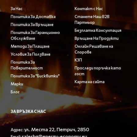
За Нас
Контакт с Нас
Политика За Доставка
Станете Наш B2B
Партньор
Политика За Връщане
Безплатна Консултация
Политика За Гаранционно
Обслужване
Връщане На Продукти
Методи За Плащане
Онлайн Решаване на
Спорове
Условия За Ползване
КЗП
Политика За
Поверителност
Проследи поръчка като
гост
Политика За "Бисквитки"
Карта на сайта
Марки
Блог
ЗА ВРЪЗКА С НАС
ул. Места 22, Петрич, 2850
Адрес:
salesbg@energy-economy.eu
Email: