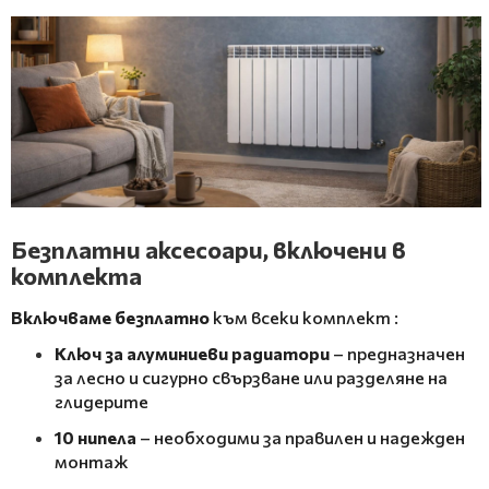
Безплатни аксесоари, включени в
комплекта
Включваме безплатно
към всеки комплект
:
Ключ за алуминиеви радиатори
– предназначен
за лесно и сигурно свързване или разделяне на
глидерите
10 нипела
– необходими за правилен и надежден
монтаж