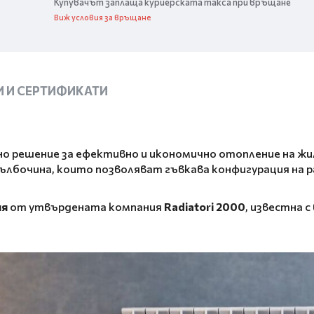
Купувачът заплаща куриерската такса при връщане
Виж условия за връщане
 И СЕРТИФИКАТИ
о решение за ефективно и икономично отопление на жи
дълбочина, които позволяват гъвкава конфигурация на
ия
от утвърдената компания
Radiatori 2000
, известна 