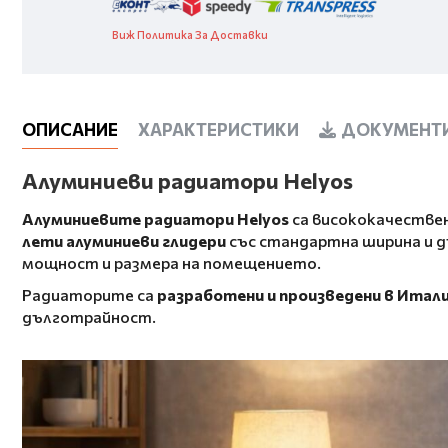
Виж Политика За Доставки
ОПИСАНИЕ
ХАРАКТЕРИСТИКИ
ДОКУМЕНТИ
Алуминиеви радиатори Helyos
Алуминиевите радиатори Helyos
са висококачествен
лети алуминиеви глидери
със стандартна ширина и 
мощност и размера на помещението.
Радиаторите са
разработени и произведени в Итал
дълготрайност.