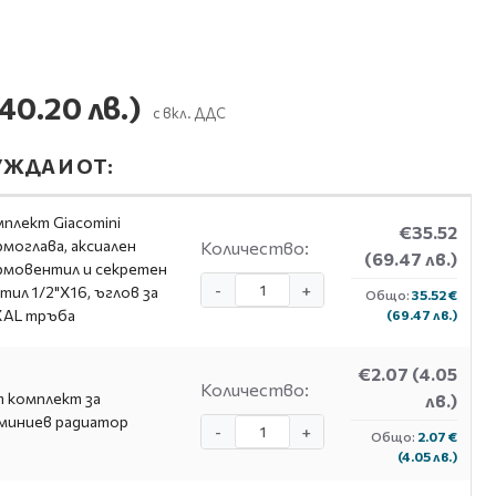
40.20 лв.)
с вкл. ДДС
ЖДА И ОТ:
плект Giacomini
€35.52
моглава, аксиален
Количество:
(69.47 лв.)
мовентил и секретен
-
+
тил 1/2"X16, ъглов за
Общо:
35.52 €
XAL тръба
(69.47 лв.)
€2.07
(4.05
Количество:
 комплект за
лв.)
миниев радиатор
-
+
Общо:
2.07 €
(4.05 лв.)