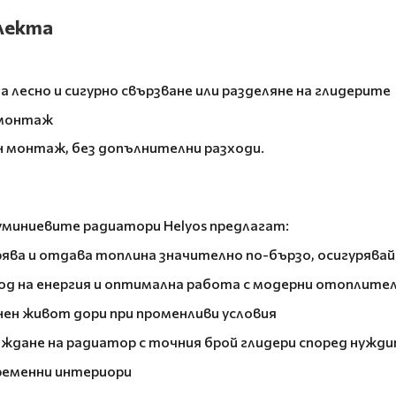
плекта
а лесно и сигурно свързване или разделяне на глидерите
 монтаж
ен монтаж, без допълнителни разходи.
уминиевите радиатори Helyos предлагат:
рява и отдава топлина значително по-бързо, осигурява
ход на енергия и оптимална работа с модерни отоплите
ен живот дори при променливи условия
ждане на радиатор с точния брой глидери според нужд
ременни интериори