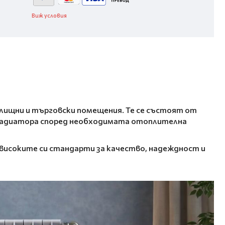
Виж условия
лищни и търговски помещения. Те се състоят от
 радиатора според необходимата отоплителна
с високите си стандарти за качество, надеждност и