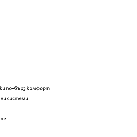
йки по-бърз комфорт
лни системи
ите