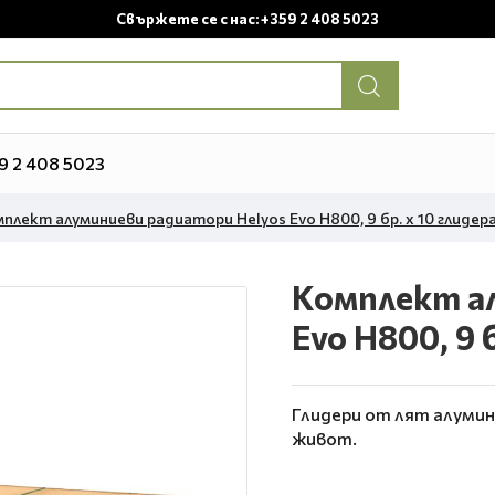
Свържете се с нас: +359 2 408 5023
9 2 408 5023
плект алуминиеви радиатори Helyos Evo H800, 9 бр. x 10 глидер
Комплект а
Evo H800, 9 
Глидери от лят алумин
живот.