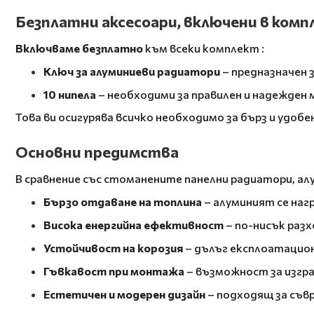
Безплатни аксесоари, включени в ком
Включваме безплатно
към всеки комплект
:
Ключ за алуминиеви радиатори
– предназначен з
10 нипела
– необходими за правилен и надежден
Това ви осигурява всичко необходимо за бърз и удоб
Основни предимства
В сравнение със стоманените панелни радиатори, ал
Бързо отдаване на топлина
– алуминият се наг
Висока енергийна ефективност
– по-нисък раз
Устойчивост на корозия
– дълъг експлоатацион
Гъвкавост при монтажа
– възможност за изгра
Естетичен и модерен дизайн
– подходящ за съв