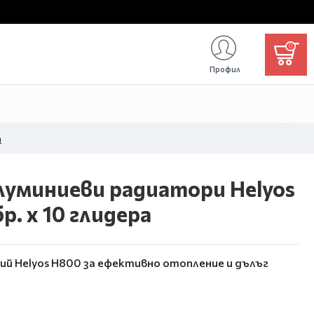
0
Профил
а
луминиеви радиатори Helyos
бр. x 10 глидера
ий Helyos H800 за ефективно отопление и дълъг