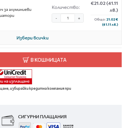
€21.02
(41.11
Количество:
ч за алуминиеви
лв.)
диатори
-
+
Общо:
21.02 €
(41.11 лв.)
Избери всички
В КОШНИЦАТА
щане, избирайки кредитна компания при
СИГУРНИ ПЛАЩАНИЯ