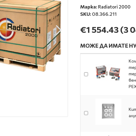
Марка:
Radiatori 2000
SKU:
08.366.211
€1 554.43
(3 0
МОЖЕ ДА ИМАТЕ НУ
Ком
тер
тер
вен
PE
Кит
алу