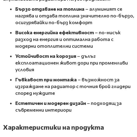
Бързо отдаване на топлина
– алуминият се
нагрява и отдава топлина значително по-бързо,
осигурявайки по-бърз комфорт
Висока енергийна ефективност
– по-нисък
разход на енергия и оптимална работа с
модерни отоплителни системи
Устойчивост на корозия
– дълъг
експлоатационен живот дори при променливи
условия
Гъвкавост при монтажа
– възможност за
изграждане на радиатор с точния брой глидери
според нуждите
Естетичен и модерен дизайн
– подходящ за
съвременни интериори
Характеристики на продукта