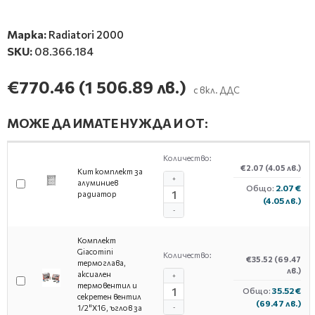
Марка:
Radiatori 2000
SKU:
08.366.184
€770.46
(1 506.89 лв.)
с вкл. ДДС
МОЖЕ ДА ИМАТЕ НУЖДА И ОТ:
Количество:
€2.07
(4.05 лв.)
Кит комплект за
+
алуминиев
Общо:
2.07 €
радиатор
(4.05 лв.)
-
Комплект
Giacomini
Количество:
€35.52
(69.47
термоглава,
лв.)
аксиален
+
термовентил и
Общо:
35.52 €
секретен вентил
(69.47 лв.)
1/2"X16, ъглов за
-