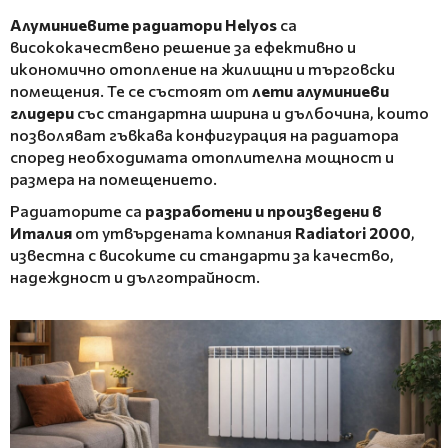
Алуминиевите радиатори Helyos
са
висококачествено решение за ефективно и
икономично отопление на жилищни и търговски
помещения. Те се състоят от
лети алуминиеви
глидери
със стандартна ширина и дълбочина, които
позволяват гъвкава конфигурация на радиатора
според необходимата отоплителна мощност и
размера на помещението.
Радиаторите са
разработени и произведени в
Италия
от утвърдената компания
Radiatori 2000
,
известна с високите си стандарти за качество,
надеждност и дълготрайност.