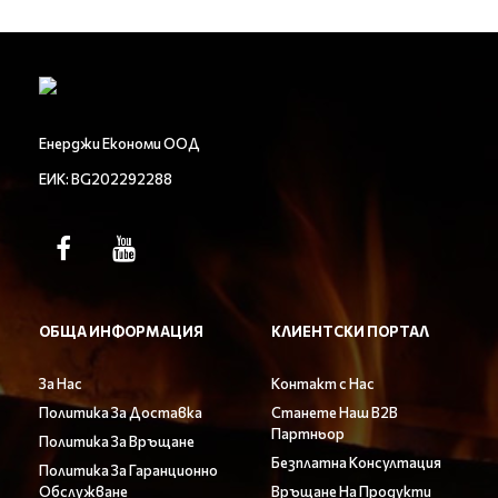
Енерджи Економи ООД
ЕИК: BG202292288
ОБЩА ИНФОРМАЦИЯ
КЛИЕНТСКИ ПОРТАЛ
За Нас
Контакт с Нас
Политика За Доставка
Станете Наш B2B
Партньор
Политика За Връщане
Безплатна Консултация
Политика За Гаранционно
Обслужване
Връщане На Продукти