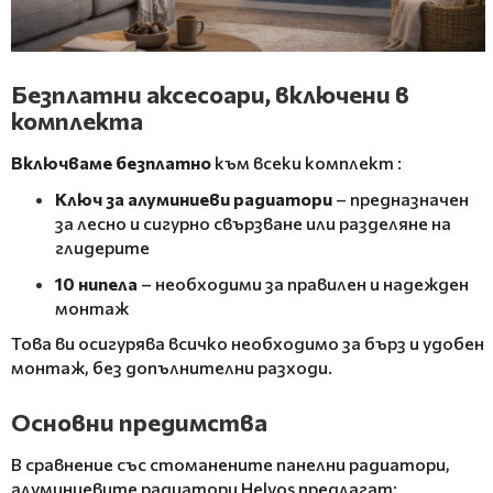
Безплатни аксесоари, включени в
комплекта
Включваме безплатно
към всеки комплект
:
Ключ за алуминиеви радиатори
– предназначен
за лесно и сигурно свързване или разделяне на
глидерите
10 нипела
– необходими за правилен и надежден
монтаж
Това ви осигурява всичко необходимо за бърз и удобен
монтаж, без допълнителни разходи.
Основни предимства
В сравнение със стоманените панелни радиатори,
алуминиевите радиатори Helyos предлагат: