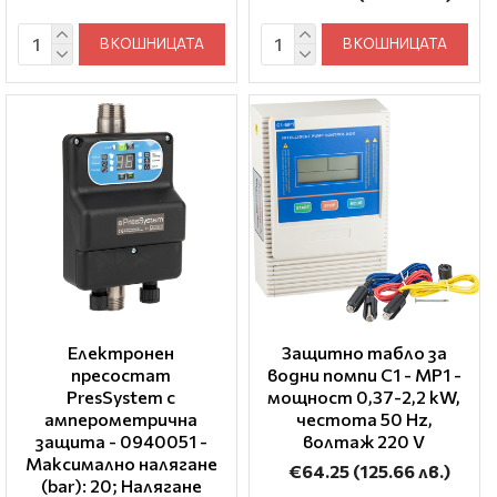
В КОШНИЦАТА
В КОШНИЦАТА
Електронен
Защитно табло за
пресостат
водни помпи C1 - MP1 -
PresSystem с
мощност 0,37-2,2 kW,
амперометрична
честота 50 Hz,
защита - 0940051 -
волтаж 220 V
Максимално налягане
€64.25
(125.66 лв.)
(bar): 20; Налягане