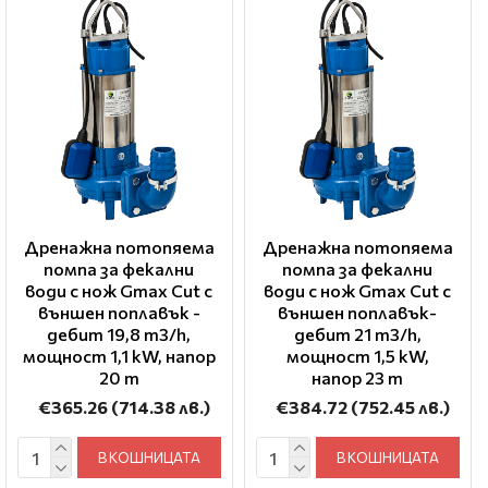
Дренажна потопяема
Дренажна потопяема
помпа за фекални
помпа за фекални
води с нож Gmax Cut с
води с нож Gmax Cut с
външен поплавък -
външен поплавък-
дебит 19,8 m3/h,
дебит 21 m3/h,
мощност 1,1 kW, напор
мощност 1,5 kW,
20 m
напор 23 m
€365.26
(714.38 лв.)
€384.72
(752.45 лв.)
В КОШНИЦАТА
В КОШНИЦАТА