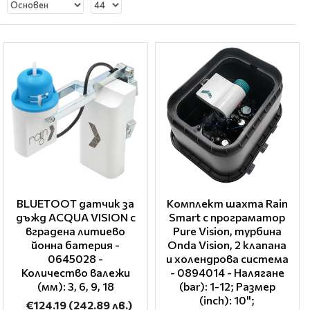
BLUETOOT датчик за
Kомплект шахта Rain
дъжд ACQUA VISION с
Smart с програматор
вградена литиево
Pure Vision, турбина
йонна батерия -
Оnda Vision, 2 клапана
0645028 -
и холендрова система
Количество валежи
- 0894014 - Налягане
(мм): 3, 6, 9, 18
(bar): 1-12; Размер
(inch): 10";
€124.19
(242.89 лв.)