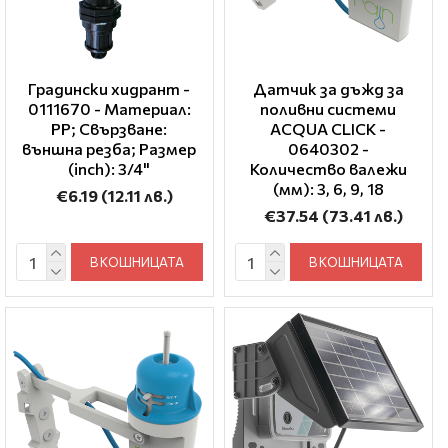
Градински хидрант -
Датчик за дъжд за
0111670 - Материал:
поливни системи
PP; Свързване:
ACQUA CLICK -
външна резба; Размер
0640302 -
(inch): 3/4"
Количество валежи
(мм): 3, 6, 9, 18
€6.19
(12.11 лв.)
€37.54
(73.41 лв.)
В КОШНИЦАТА
В КОШНИЦАТА