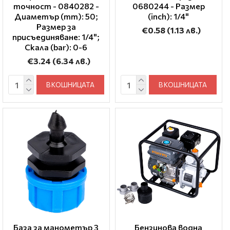
точност - 0840282 -
0680244 - Размер
Диаметър (mm): 50;
(inch): 1/4"
Размер за
€0.58
(1.13 лв.)
присъединяване: 1/4";
Скала (bar): 0-6
€3.24
(6.34 лв.)
В КОШНИЦАТА
В КОШНИЦАТА
База за манометър 3
Бензинова водна