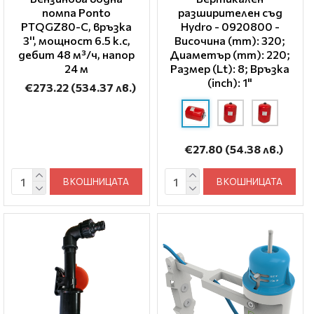
помпа Ponto
разширителен съд
PTQGZ80-C, връзка
Hydro - 0920800 -
3'', мощност 6.5 к.с,
Височина (mm): 320;
дебит 48 м³/ч, напор
Диаметър (mm): 220;
24 м
Размер (Lt): 8; Връзка
(inch): 1"
€273.22
(534.37 лв.)
€27.80
(54.38 лв.)
В КОШНИЦАТА
В КОШНИЦАТА