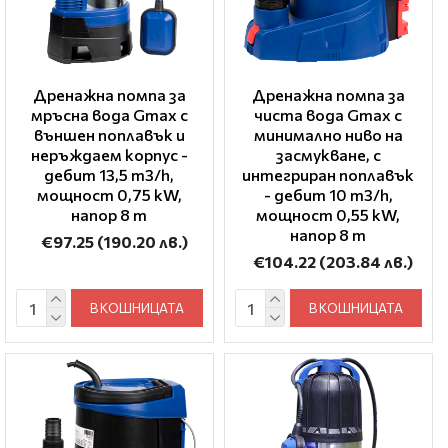
Дренажна помпа за
Дренажна помпа за
мръсна вода Gmax с
чиста вода Gmax с
външен поплавък и
минимално ниво на
неръждаем корпус -
засмукване, с
дебит 13,5 m3/h,
интегриран поплавък
мощност 0,75 kW,
- дебит 10 m3/h,
напор 8 m
мощност 0,55 kW,
напор 8 m
€97.25
(190.20 лв.)
€104.22
(203.84 лв.)
В КОШНИЦАТА
В КОШНИЦАТА