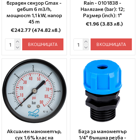
вграден сензор Gmax -
Rain - 0101838 -
дебит 6 m3/h,
Налягане (bar): 12;
мощност 1,1 kW, напор
Размер (inch): 1"
45 m
€1.96
(3.83 лв.)
€242.77
(474.82 лв.)
В КОШНИЦАТА
В КОШНИЦАТА
Аксиален манометър,
База за манометър
сух 1.6% клас на
1/4" външна резба -