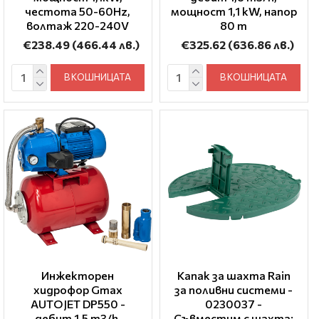
честота 50-60Hz,
мощност 1,1 kW, напор
волтаж 220-240V
80 m
€238.49
(466.44 лв.)
€325.62
(636.86 лв.)
В КОШНИЦАТА
В КОШНИЦАТА
Инжекторен
Капак за шахта Rain
хидрофор Gmax
за поливни системи -
AUTOJET DP550 -
0230037 -
дебит 1,5 m3/h,
Съвместим с шахта: