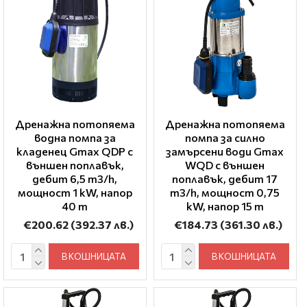
Дренажна потопяема
Дренажна потопяема
водна помпа за
помпа за силно
кладенец Gmax QDP с
замърсени води Gmax
външен поплавък,
WQD с външен
дебит 6,5 m3/h,
поплавък, дебит 17
мощност 1 kW, напор
m3/h, мощност 0,75
40 m
kW, напор 15 m
€200.62
(392.37 лв.)
€184.73
(361.30 лв.)
В КОШНИЦАТА
В КОШНИЦАТА