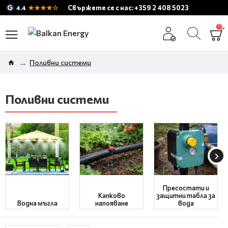
★★★★☆
Свържете се с нас: +359 2 408 5023
4.4
0
Поливни системи
Поливни системи
Пресостати и
Капково
защитни табла за
Водна мъгла
напояване
вода