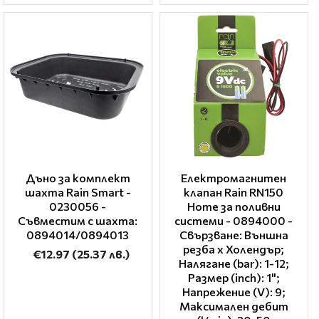
Дъно за комплект
Електромагнитен
шахта Rain Smart -
клапан Rain RN150
0230056 -
Home за поливни
Съвместим с шахта:
системи - 0894000 -
0894014/0894013
Свързване: Външна
резба x Холендър;
€12.97
(25.37 лв.)
Налягане (bar): 1-12;
Размер (inch): 1";
Напрежение (V): 9;
Максимален дебит