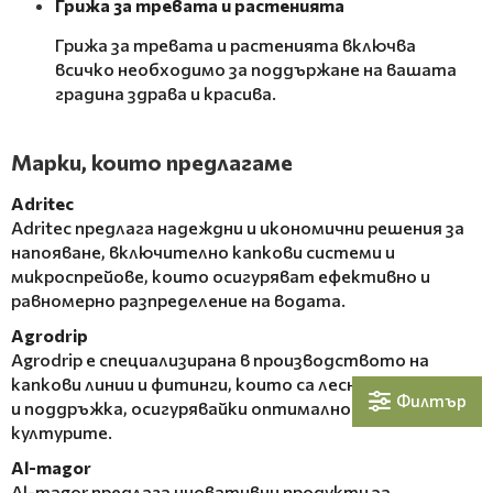
Грижа за тревата и растенията
Грижа за тревата и растенията включва
всичко необходимо за поддържане на вашата
градина здрава и красива.
Марки, които предлагаме
Adritec
Adritec предлага надеждни и икономични решения за
напояване, включително капкови системи и
микроспрейове, които осигуряват ефективно и
равномерно разпределение на водата.
Agrodrip
Agrodrip е специализирана в производството на
капкови линии и фитинги, които са лесни за монтаж
Филтър
и поддръжка, осигурявайки оптимално напояване на
културите.
Al-magor
Al-magor предлага иновативни продукти за