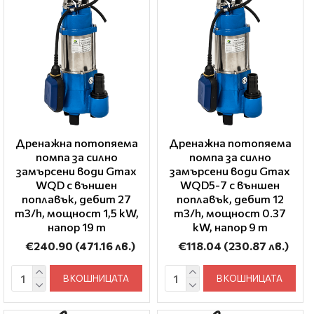
Дренажна потопяема
Дренажна потопяема
помпа за силно
помпа за силно
замърсени води Gmax
замърсени води Gmax
WQD с външен
WQD5-7 с външен
поплавък, дебит 27
поплавък, дебит 12
m3/h, мощност 1,5 kW,
m3/h, мощност 0.37
напор 19 m
kW, напор 9 m
€240.90
(471.16 лв.)
€118.04
(230.87 лв.)
В КОШНИЦАТА
В КОШНИЦАТА