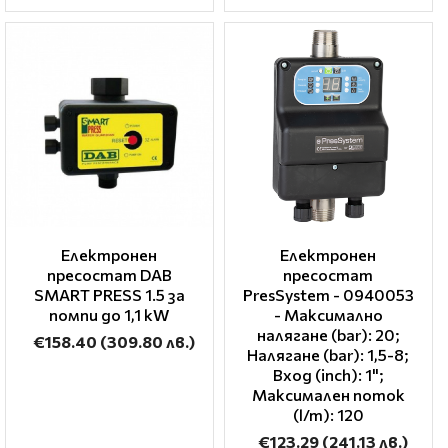
Електронен
Електронен
пресостат DAB
пресостат
SMART PRESS 1.5 за
PresSystem - 0940053
помпи до 1,1 kW
- Максимално
налягане (bar): 20;
€158.40
(309.80 лв.)
Налягане (bar): 1,5-8;
Вход (inch): 1";
Максимален поток
(l/m): 120
€123.29
(241.13 лв.)