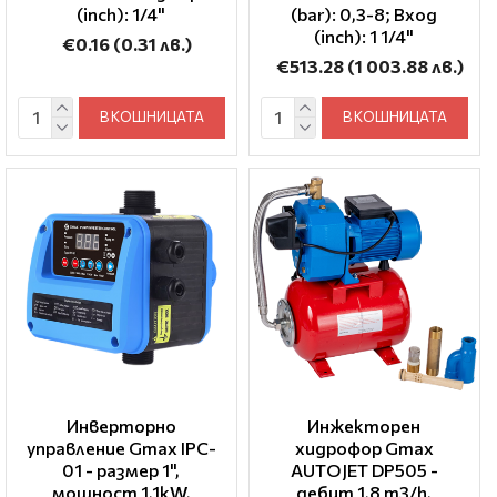
(inch): 1/4"
(bar): 0,3-8; Вход
(inch): 1 1/4"
€0.16
(0.31 лв.)
€513.28
(1 003.88 лв.)
В КОШНИЦАТА
В КОШНИЦАТА
Инверторно
Инжекторен
управление Gmax IPC-
хидрофор Gmax
01 - размер 1",
AUTOJET DP505 -
мощност 1,1kW,
дебит 1,8 m3/h,