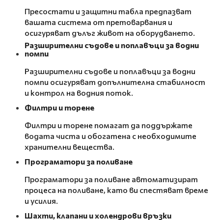
Пресостати и защитни табла предпазват
вашата система от претоварвания и
осигуряват дълъг живот на оборудването.
Разширителни съдове и поплавъци за водни
помпи
Разширителни съдове и поплавъци за водни
помпи осигуряват допълнителна стабилност
и контрол на водния поток.
Филтри и торене
Филтри и торене помагат да поддържате
водата чиста и обогатена с необходимите
хранителни вещества.
Програматори за поливане
Програматори за поливане автоматизират
процеса на поливане, като ви спестяват време
и усилия.
Шахти, клапани и холендрови връзки