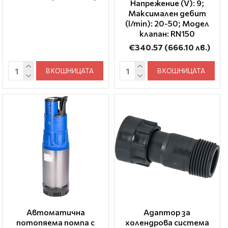
Напрежение (V): 9;
Максимален дебит
(l/min): 20-50; Модел
клапан: RN150
€340.57
(666.10 лв.)
В КОШНИЦАТА
В КОШНИЦАТА
Автоматична
Адаптор за
потопяема помпа с
холендрова система