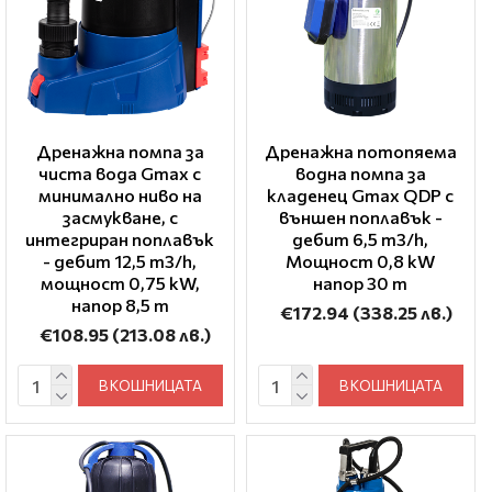
Дренажна помпа за
Дренажна потопяема
чиста вода Gmax с
водна помпа за
минимално ниво на
кладенец Gmax QDP с
засмукване, с
външен поплавък -
интегриран поплавък
дебит 6,5 m3/h,
- дебит 12,5 m3/h,
Mощност 0,8 kW
мощност 0,75 kW,
напор 30 m
напор 8,5 m
€172.94
(338.25 лв.)
€108.95
(213.08 лв.)
В КОШНИЦАТА
В КОШНИЦАТА