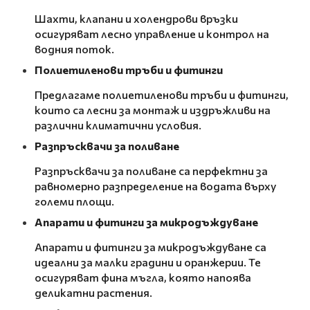
Шахти, клапани и холендрови връзки
осигуряват лесно управление и контрол на
водния поток.
Полиетиленови тръби и фитинги
Предлагаме полиетиленови тръби и фитинги,
които са лесни за монтаж и издръжливи на
различни климатични условия.
Разпръсквачи за поливане
Разпръсквачи за поливане са перфектни за
равномерно разпределение на водата върху
големи площи.
Апарати и фитинги за микродъждуване
Апарати и фитинги за микродъждуване са
идеални за малки градини и оранжерии. Те
осигуряват фина мъгла, която напоява
деликатни растения.