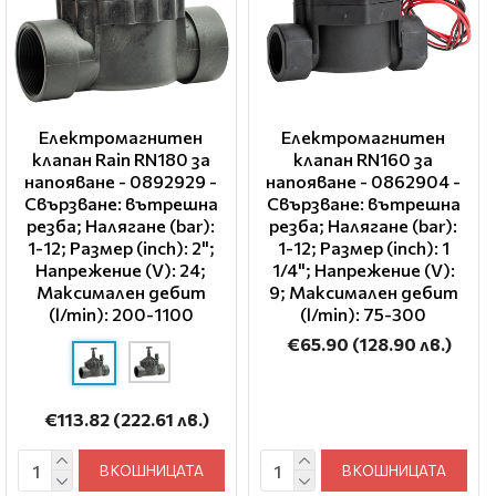
Електромагнитен
Електромагнитен
клапан Rain RN180 за
клапан RN160 за
напояване - 0892929 -
напояване - 0862904 -
Свързване: вътрешна
Свързване: вътрешна
резба; Налягане (bar):
резба; Налягане (bar):
1-12; Размер (inch): 2";
1-12; Размер (inch): 1
Напрежение (V): 24;
1/4"; Напрежение (V):
Максимален дебит
9; Максимален дебит
(l/min): 200-1100
(l/min): 75-300
€65.90
(128.90 лв.)
€113.82
(222.61 лв.)
В КОШНИЦАТА
В КОШНИЦАТА