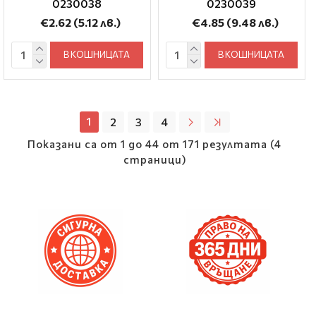
0230038
0230039
€2.62
(5.12 лв.)
€4.85
(9.48 лв.)
В КОШНИЦАТА
В КОШНИЦАТА
1
2
3
4
Показани са от 1 до 44 от 171 резултата (4
страници)