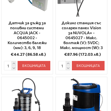
Датчик за дъжд за
Докинг станция със
поливни системи
соларен панел Vision
ACQUA JACK -
за NUVOLA+ -
0645002 -
0645027 - Макс.
Количество валежи
волтаж (V): 5VDC;
(мм): 3, 6, 9, 18
Макс. мощност (W): 3
€44.27
(86.58 лв.)
€87.96
(172.03 лв.)
В КОШНИЦАТА
В КОШНИЦАТА