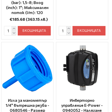
(bar): 1,5-8; Вход
(inch): 1"; Максимален
поток (l/m): 120
€185.68
(363.15 лв.)
В КОШНИЦАТА
В КОШНИЦАТА
Игла за манометър
Инверторно
1/4" вътрешна резба -
управление E-Power -
0680546 - Размер
0940052 - Налягане