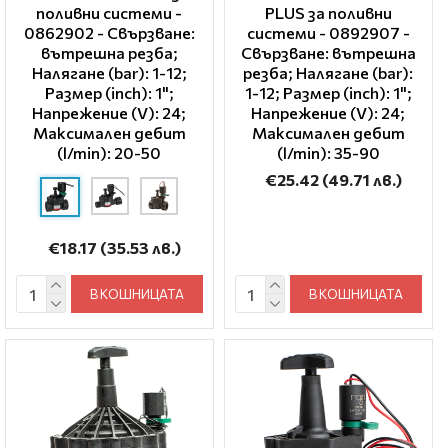
поливни системи -
PLUS за поливни
0862902 - Свързване:
системи - 0892907 -
вътрешна резба;
Свързване: вътрешна
Налягане (bar): 1-12;
резба; Налягане (bar):
Размер (inch): 1";
1-12; Размер (inch): 1";
Напрежение (V): 24;
Напрежение (V): 24;
Максимален дебит
Максимален дебит
(l/min): 20-50
(l/min): 35-90
€25.42
(49.71 лв.)
€18.17
(35.53 лв.)
В КОШНИЦАТА
В КОШНИЦАТА