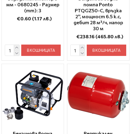
мм - 0680245 - Размер
помпа Ponto
(mm): 3
PTQGZ50-C, връзка
2'', мощност 6.5 к.с,
€0.60
(1.17 лв.)
дебит 28 м³/ч, напор
30 м
€238.16
(465.80 лв.)
В КОШНИЦАТА
В КОШНИЦАТА
Бензинова водна
Вертикален