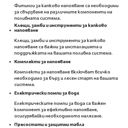
Фитинги за капково напояване са необходими
за свързване на различните компоненти на
поливната система.
Клещи, замби и инструменти за капково
напояване
Клещи, замби и инструменти за капково
напояване са важни за инсталацията и
поддръжката на вашата поливна система.
Комплекти за напояване
Комплекти за напояване включват всичко
необходимо за бърз и лесен старт на вашата
система.
Електрически помпи за вода
Електрическите помпи за вода са важен
компонент за ефективно напояване,
осигурявайки необходимото налягане.
Пресостати и защитни табла