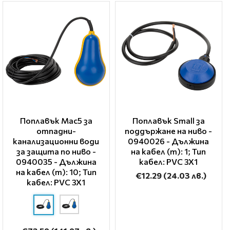
Поплавък Mac5 за
Поплавък Small за
отпадни-
поддържане на ниво -
канализационни води
0940026 - Дължина
за защита по ниво -
на кабел (m): 1; Тип
0940035 - Дължина
кабел: PVC 3X1
на кабел (m): 10; Тип
€12.29
(24.03 лв.)
кабел: PVC 3X1