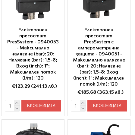
Електронен
Електронен
пресостат
пресостат
PresSystem - 0940053
PresSystem с
- Максимално
амперометрична
налягане (bar): 20;
защита - 0940051 -
Налягане (bar): 1,5-8;
Максимално налягане
Вход (inch): 1";
(bar): 20; Налягане
Максимален поток
(bar): 1,5-8; Вход
(l/m): 120
(inch): 1"; Максимален
поток (l/m): 120
€123.29
(241.13 лв.)
€185.68
(363.15 лв.)
В КОШНИЦАТА
В КОШНИЦАТА