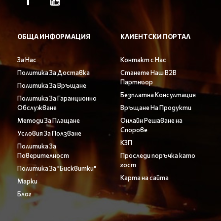
ОБЩА ИНФОРМАЦИЯ
КЛИЕНТСКИ ПОРТАЛ
За Нас
Контакт с Нас
Политика За Доставка
Станете Наш B2B
Партньор
Политика За Връщане
Безплатна Консултация
Политика За Гаранционно
Обслужване
Връщане На Продукти
Методи За Плащане
Онлайн Решаване на
Спорове
Условия За Ползване
КЗП
Политика За
Поверителност
Проследи поръчка като
гост
Политика За "Бисквитки"
Карта на сайта
Марки
Блог