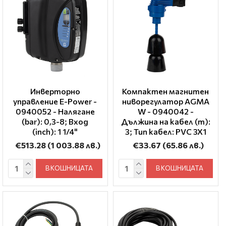
Инверторно
Компактен магнитен
управление E-Power -
ниворегулатор AGMA
0940052 - Налягане
W - 0940042 -
(bar): 0,3-8; Вход
Дължина на кабел (m):
(inch): 1 1/4"
3; Тип кабел: PVC 3X1
€513.28
(1 003.88 лв.)
€33.67
(65.86 лв.)
В КОШНИЦАТА
В КОШНИЦАТА