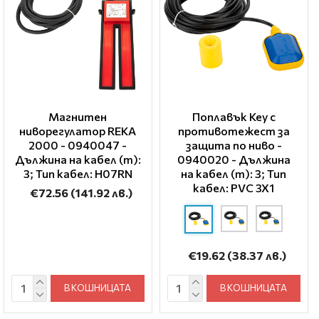
Магнитен
Поплавък Key с
ниворегулатор REKA
противотежест за
2000 - 0940047 -
защита по ниво -
Дължина на кабел (m):
0940020 - Дължина
3; Тип кабел: H07RN
на кабел (m): 3; Тип
кабел: PVC 3X1
€72.56
(141.92 лв.)
€19.62
(38.37 лв.)
В КОШНИЦАТА
В КОШНИЦАТА