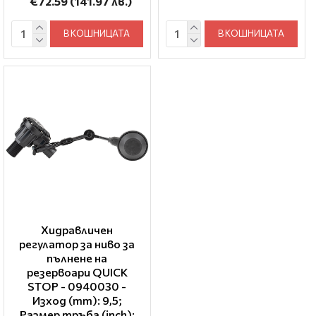
€72.59
(141.97 лв.)
В КОШНИЦАТА
В КОШНИЦАТА
Хидравличен
регулатор за ниво за
пълнене на
резервоари QUICK
STOP - 0940030 -
Изход (mm): 9,5;
Размер тръба (inch):