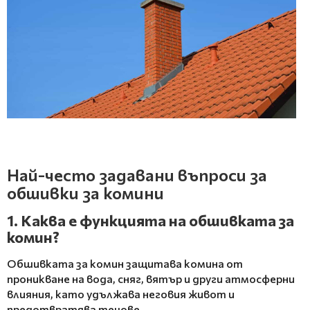
Най-често задавани въпроси за
обшивки за комини
1. Каква е функцията на обшивката за
комин?
Обшивката за комин защитава комина от
проникване на вода, сняг, вятър и други атмосферни
влияния, като удължава неговия живот и
предотвратява течове.