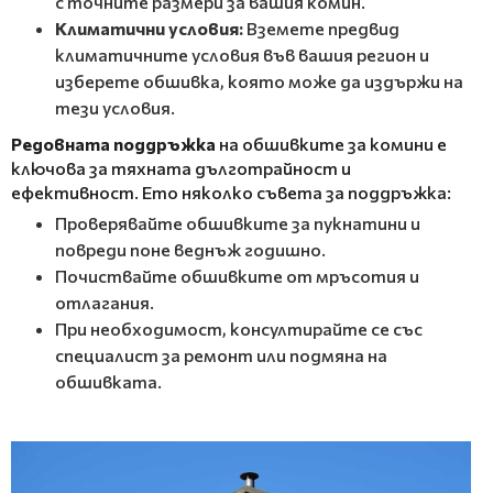
с точните размери за вашия комин.
Климатични условия:
Вземете предвид
климатичните условия във вашия регион и
изберете обшивка, която може да издържи на
тези условия.
Редовната поддръжка
на обшивките за комини е
ключова за тяхната дълготрайност и
ефективност. Ето няколко съвета за поддръжка:
Проверявайте обшивките за пукнатини и
повреди поне веднъж годишно.
Почиствайте обшивките от мръсотия и
отлагания.
При необходимост, консултирайте се със
специалист за ремонт или подмяна на
обшивката.