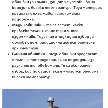
обшивки за комини, защото е устойчива на
корозия и високи температури. Този материал
предлага дълъг живот и минимална
поддръжка.
Медни обшивки
– те са естетически
привлекателни и също така много
издръжливи. Този тип е подходящ избор за
домове с по-традиционна или историческа
архитектура.
Глинени обшивки
– тези обшивки предлагат
отлична топлоизолация и са подходящи за
различни типове комини. Те са екологичен
избор, който също така е много устойчив на
високи температури.