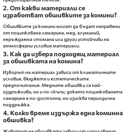
2. От какви материали се
изработват обшивките за комини?
Обшивките за комини могат да бъдат направени
от поцинкована ламарина, мед, алуминий,
неръждаема стомана или други устойчиви на
атмосферни условия материали.
3. Как да избера подходящ материал
за обшивката на комина?
Изборът на материал зависи от климатичните
условия, бюджета и естетическите
предпочитания. Медните обшивки са най-
издръжливи, но и по-скъпи, докато поцинкованата
ламарина е по-достъпна, но изисква периодична
поддръжка.
4. Колко време издържа една коминна
обшивка?
Животът на обшивката зависи от използвания