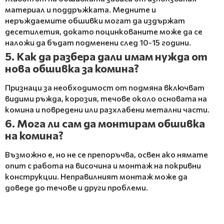
материал и поддръжката. Медните и
неръждаемите обшивки могат да издържат
десетилетия, докато поцинкованите може да се
наложи да бъдат подменени след 10-15 години.
5. Как да разбера дали имам нужда от
нова обшивка за комина?
Признаци за необходимост от подмяна включват
видими ръжда, корозия, течове около основата на
комина и повредени или разхлабени метални части.
6. Мога ли сам да монтирам обшивка
на комина?
Възможно е, но не се препоръчва, освен ако нямате
опит с работа на височина и монтаж на покривни
конструкции. Неправилният монтаж може да
доведе до течове и други проблеми.