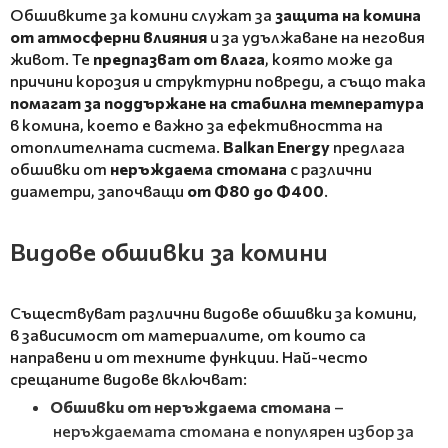
Обшивките за комини служат за
защита на комина
от атмосферни влияния
и за удължаване на неговия
живот. Те
предпазват от влага
, която може да
причини корозия и структурни повреди, а също така
помагат за поддържане на стабилна температура
в комина, което е важно за ефективността на
отоплителната система.
Balkan Energy
предлага
обшивки от
неръждаема стомана
с различни
диаметри, започващи
от Ф80 до Ф400
.
Видове обшивки за комини
Съществуват различни видове обшивки за комини,
в зависимост от материалите, от които са
направени и от техните функции. Най-често
срещаните видове включват:
Обшивки от неръждаема стомана
–
неръждаемата стомана е популярен избор за