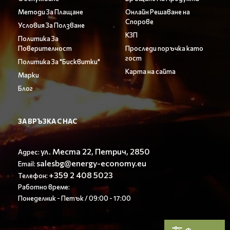
Методи За Плащане
Онлайн Решаване на
Спорове
Условия За Ползване
КЗП
Политика За
Поверителност
Проследи поръчка като
гост
Политика За "Бисквитки"
Карта на сайта
Марки
Блог
ЗА ВРЪЗКА С НАС
ул. Места 22, Петрич, 2850
Адрес:
salesbg@energy-economy.eu
Email:
+359 2 408 5023
Телефон:
Работно време:
Понеделник - Петък / 09:00 - 17:00