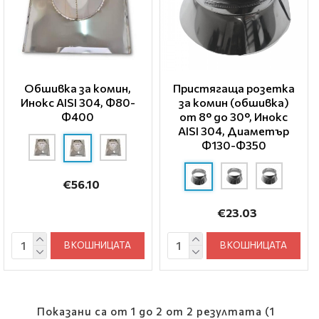
Обшивка за комин,
Пристягаща розетка
Инокс AISI 304, Ф80-
за комин (обшивка)
Ф400
от 8° до 30°, Инокс
AISI 304, Диаметър
Ф130-Ф350
€56.10
€23.03
В КОШНИЦАТА
В КОШНИЦАТА
Показани са от 1 до 2 от 2 резултата (1