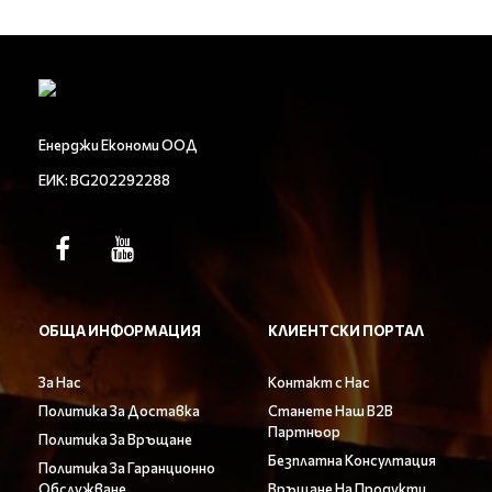
Енерджи Економи ООД
ЕИК: BG202292288
ОБЩА ИНФОРМАЦИЯ
КЛИЕНТСКИ ПОРТАЛ
За Нас
Контакт с Нас
Политика За Доставка
Станете Наш B2B
Партньор
Политика За Връщане
Безплатна Консултация
Политика За Гаранционно
Обслужване
Връщане На Продукти