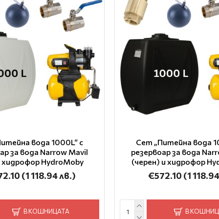
итейна вода 1000L“ с
Сет „Питейна вода 1
ар за вода Narrow Mavil
резервоар за вода Narr
и хидрофор HydroMoby
(черен) и хидрофор H
72.10
(1 118.94 лв.)
€572.10
(1 118.94
В КОШНИЦАТА
В КОШНИЦ