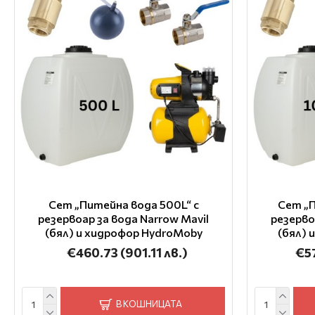
Сет „Питейна вода 500L“ с
Сет „П
резервоар за вода Narrow Mavil
резерво
(бял) и хидрофор HydroMoby
(бял) 
€460.73
(901.11 лв.)
€5
В КОШНИЦАТА