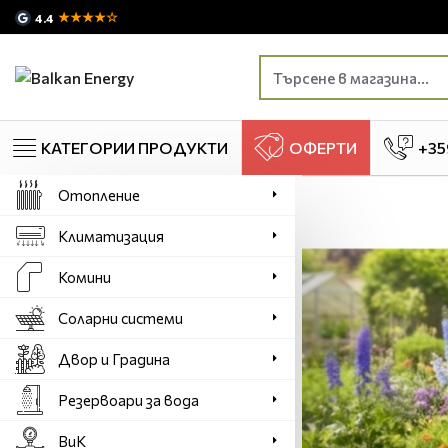
★★★★☆
4.4
КАТЕГОРИИ ПРОДУКТИ
ОФЕРТИ
+35
Отопление
Климатизация
Комини
Соларни системи
Двор и Градина
Резервоари за вода
ВиК