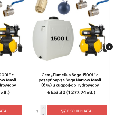
000L“ с
Сет „Питейна вода 1500L“ с
ow Mavil
резервоар за вода Narrow Mavil
ydroMoby
(бял) и хидрофор HydroMoby
 лв.)
€653.30
(1 277.74 лв.)
АТА
В КОШНИЦАТА