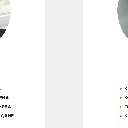
А
►
К
УРНА
►
К
ЪРВА
►
Г
ЖДАНЕ
►
К