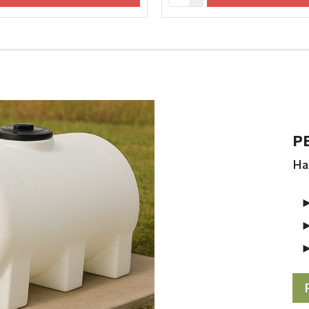
Р
На
►
► 
► 