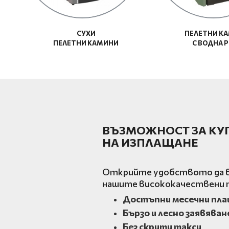
СУХИ
ПЕЛЕТНИ К
ПЕЛЕТНИ КАМИНИ
С ВОДНА 
ВЪЗМОЖНОСТ ЗА КУ
НА ИЗПЛАЩАНЕ
Открийте удобството да в
нашите висококачествени п
Достъпни месечни пл
Бързо и лесно заявяван
Без скрити такси