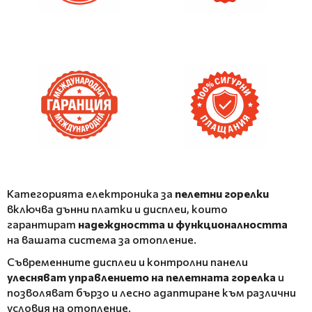
Категорията електроника за
пелетни горелки
включва дънни платки и дисплеи, които
гарантират
надеждността и функционалността
на вашата система за отопление.
Съвременните дисплеи и контролни панели
улесняват управлението на пелетната горелка
и
позволяват бързо и лесно адаптиране към различни
условия на отопление.