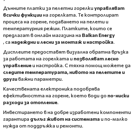
Дънните платки за пелетни горелки
управляват
всички функции
на горелката. Те контролират
процеса на горене, подаването на пелети и
температурния режим. Платките, които се
предлагат в онлайн магазина на
Balkan Energy
, са
надеждни и лесни за монтаж и настройка
.
Дисплеите предоставят визуална обратна връзка
за работата на горелката и
позволяват лесно
управление
и настройка. С тяхна помощ можете да
следите температурата, нивото на пелетите и
други
важни параметри.
Качествената електроника подобрява
ефективността на горене, което води до
по-ниски
разходи за отопление
.
Инвестирането в на добре изработени компоненти
гарантира
дълъг живот на системата
и по-малко
нужда от поддръжка и ремонти.