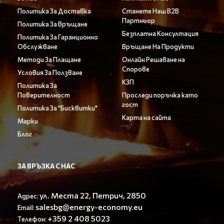
Политика За Доставка
Станете Наш B2B
Партньор
Политика За Връщане
Безплатна Консултация
Политика За Гаранционно
Обслужване
Връщане На Продукти
Методи За Плащане
Онлайн Решаване на
Спорове
Условия За Ползване
КЗП
Политика За
Поверителност
Проследи поръчка като
гост
Политика За "Бисквитки"
Карта на сайта
Марки
Блог
ЗА ВРЪЗКА С НАС
ул. Места 22, Петрич, 2850
Адрес:
salesbg@energy-economy.eu
Email:
+359 2 408 5023
Телефон: