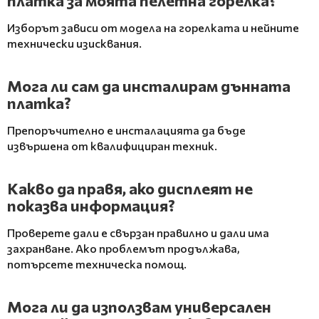
платка за моята пелетна горелка?
Изборът зависи от модела на горелката и нейните
технически изисквания.
Мога ли сам да инсталирам дънната
платка?
Препоръчително е инсталацията да бъде
извършена от квалифициран техник.
Какво да правя, ако дисплеят не
показва информация?
Проверете дали е свързан правилно и дали има
захранване. Ако проблемът продължава,
потърсете техническа помощ.
Мога ли да използвам универсален