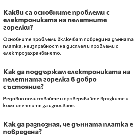
Какви са основните проблеми с
електрониката на пелетните
горелки?
Основните проблеми включват повреди на дънната
платка, неизправност на дисплея и проблеми с
електрозахранването.
Как да поддържам електрониката на
пелетната горелка в добро
състояние?
Редовно почиствайте и проверявайте връзките и
компонентите за износване.
Как да разпозная, че дънната платка е
повредена?