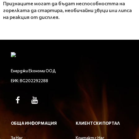
Признаците могат да бъдат неспособността на
горелката да стартира, необичайни звуци или липса
на реакция от дисплея.
Енерджи Економи ООД
ЕИК: BG202292288
ОБЩА ИНФОРМАЦИЯ
КЛИЕНТСКИ ПОРТАЛ
За Нас
Контакт с Нас