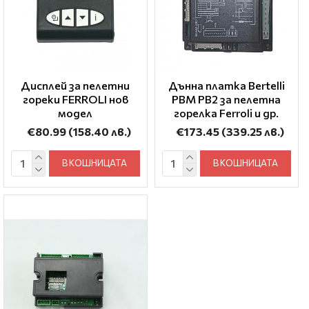
Дисплей за пелетни
Дънна платка Bertelli
гореки FERROLI нов
PBM PB2 за пелетна
модел
горелка Ferroli и др.
€80.99
(158.40 лв.)
€173.45
(339.25 лв.)
В КОШНИЦАТА
В КОШНИЦАТА