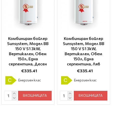
Комбиниран бойлер
Комбиниран бойлер
Sunsystem, Модел BB
Sunsystem, Модел BB
150 V S1 3kW,
150 V S1 3kW,
Вертикален, Обем
Вертикален, Обем
150л, Една
150л, Една
серпентина, Десен
серпентина, Ляв
€335.41
€335.41
C
C
Енергиен клас
Енергиен клас
В КОШНИЦАТА
В КОШНИЦАТА