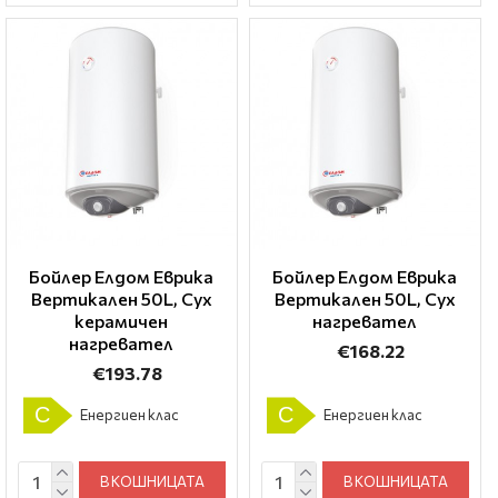
Бойлер Елдом Еврика
Бойлер Елдом Еврика
Вертикален 50L, Сух
Вертикален 50L, Сух
керамичен
нагревател
нагревател
€168.22
€193.78
C
C
Енергиен клас
Енергиен клас
В КОШНИЦАТА
В КОШНИЦАТА