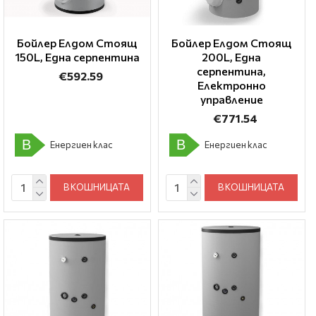
Бойлер Елдом Стоящ
Бойлер Елдом Стоящ
150L, Една серпентина
200L, Една
серпентина,
€592.59
Електронно
управление
€771.54
B
B
Енергиен клас
Енергиен клас
В КОШНИЦАТА
В КОШНИЦАТА