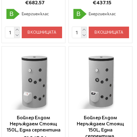
€682.57
€437.15
B
B
Енергиен клас
Енергиен клас
В КОШНИЦАТА
В КОШНИЦАТА
Бойлер Елдом
Бойлер Елдом
Неръждаем Стоящ
Неръждаем Стоящ
150L, Една серпентина
150L, Една
серпентина,