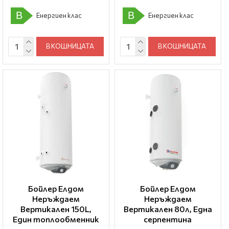
B
B
Енергиен клас
Енергиен клас
В КОШНИЦАТА
В КОШНИЦАТА
Бойлер Елдом
Бойлер Елдом
Неръждаем
Неръждаем
Вертикален 150L,
Вертикален 80л, Една
Един топлообменник
серпентина