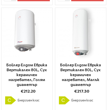
Бойлер Елдом Еврика
Бойлер Елдом Еврика
Вертикален 80L, Сух
Вертикален 80L, Сух
керамичен
керамичен
нагревател, Голям
нагревател, Малък
диаметър
диаметър
€212.20
€217.30
C
C
Енергиен клас
Енергиен клас