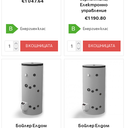
€1 047.64
Електронно
управление
€1 190.80
B
B
Енергиен клас
Енергиен клас
В КОШНИЦАТА
В КОШНИЦАТА
Бойлер Елдом
Бойлер Елдом