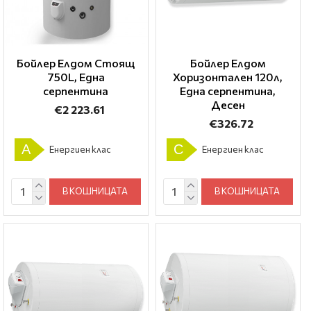
Бойлер Елдом Стоящ
Бойлер Елдом
750L, Една
Хоризонтален 120л,
серпентина
Една серпентина,
Десен
€2 223.61
€326.72
A
C
Енергиен клас
Енергиен клас
В КОШНИЦАТА
В КОШНИЦАТА