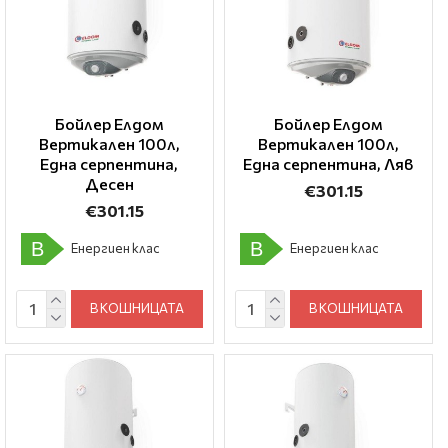
Бойлер Елдом
Бойлер Елдом
Вертикален 100л,
Вертикален 100л,
Една серпентина,
Една серпентина, Ляв
Десен
€301.15
€301.15
B
B
Енергиен клас
Енергиен клас
В КОШНИЦАТА
В КОШНИЦАТА