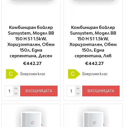
Комбиниран бойлер
Комбиниран бойлер
Sunsystem, Модел BB
Sunsystem, Модел BB
150 H S1 1.5kW,
150 H S1 1.5kW,
Хоризонтален, Обем
Хоризонтален, Обем
150л, Една
150л, Една
серпентина, Десен
серпентина, Ляв
€442.27
€442.27
C
C
Енергиен клас
Енергиен клас
В КОШНИЦАТА
В КОШНИЦАТА