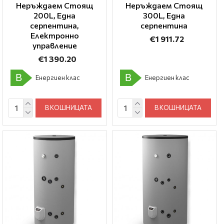
Неръждаем Стоящ
Неръждаем Стоящ
200L, Една
300L, Една
серпентина,
серпентина
Електронно
€1 911.72
управление
€1 390.20
B
B
Енергиен клас
Енергиен клас
В КОШНИЦАТА
В КОШНИЦАТА