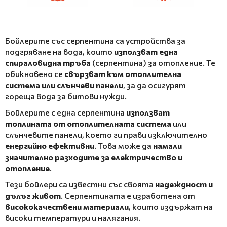
Бойлерите със серпентина са устройства за
подгряване на вода, които
използват една
спираловидна тръба
(серпентина) за отопление. Те
обикновено се
свързват към отоплителна
система или слънчеви панели
, за да осигурят
гореща вода за битови нужди.
Бойлерите с една серпентина
използват
топлината от отоплителната система
или
слънчевите панели, което ги прави изключително
енергийно ефективни
. Това може да
намали
значително разходите за електричество и
отопление
.
Тези бойлери са известни със своята
надеждност и
дълъг живот
. Серпентината е изработена от
висококачествени материали
, които издържат на
високи температури и налягания.