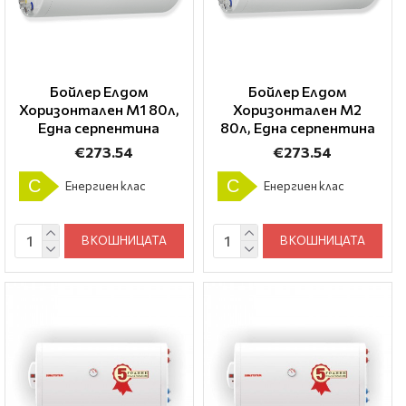
Бойлер Елдом
Бойлер Елдом
Хоризонтален М1 80л,
Хоризонтален М2
Една серпентина
80л, Една серпентина
€273.54
€273.54
C
C
Енергиен клас
Енергиен клас
В КОШНИЦАТА
В КОШНИЦАТА