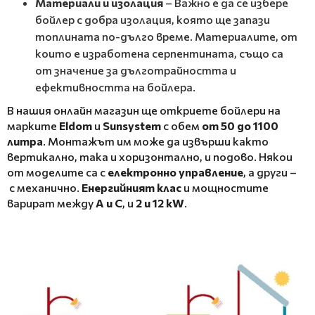
Материали и изолация
– Важно е да се избере
бойлер с добра изолация, която ще запази
топлината по-дълго време. Материалите, от
които е изработена серпентината, също са
от значение за дълготрайността и
ефективността на бойлера.
В нашия онлайн магазин ще откриете бойлери на
марките
Eldom
и
Sunsystem
с обем
от 50 до 1100
литра
. Монтажът им може да извърши както
вертикално, така и хоризонтално, и подово. Някои
от моделите са с
електронно управление
, а други –
с механично.
Енергийният клас
и мощностите
варират между
A и C
, и
2 и 12 kW
.