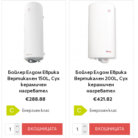
Бойлер Елдом Еврика
Бойлер Елдом Еврика
Вертикален 150L, Сух
Вертикален 200L, Сух
керамичен
керамичен
нагревател
нагревател
€288.88
€421.82
C
C
Енергиен клас
Енергиен клас
В КОШНИЦАТА
В КОШНИЦАТА