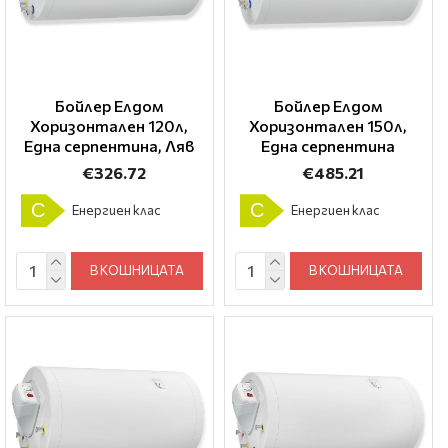
Бойлер Елдом
Бойлер Елдом
Хоризонтален 120л,
Хоризонтален 150л,
Една серпентина, Ляв
Една серпентина
€326.72
€485.21
C
C
Енергиен клас
Енергиен клас
В КОШНИЦАТА
В КОШНИЦАТА