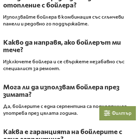
отопление с бойлера?
Използвайте бойлера в комбинация със слънчеви
панели и редовно го поддържайте.
Какво да направя, ако бойлерът ми
тече?
Изключете бойлера и се свържете незабавно със
специалист за ремонт.
Мога ли да използвам бойлера през
зимата?
Да, бойлерите с една серпентина са подходящи за
употреба през цялата година.
Филтър
Каква е гаранцията на бойлерите с
една серпентина?