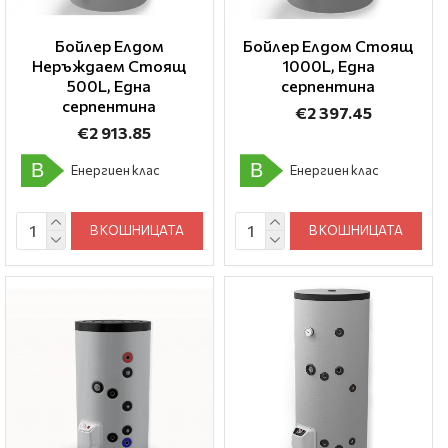
Бойлер Елдом
Бойлер Елдом Стоящ
Неръждаем Стоящ
1000L, Една
500L, Една
серпентина
серпентина
€2 397.45
€2 913.85
B
B
Енергиен клас
Енергиен клас
В КОШНИЦАТА
В КОШНИЦАТА