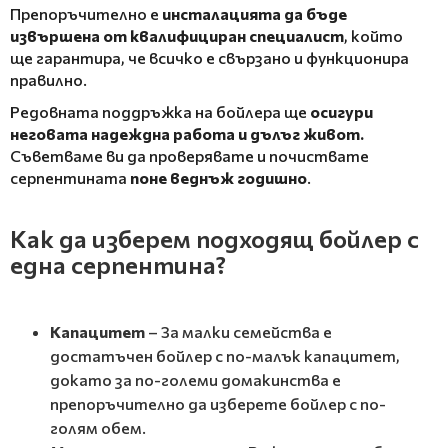
Препоръчително е
инсталацията да бъде
извършена от квалифициран специалист
, който
ще гарантира, че всичко е свързано и функционира
правилно.
Редовната поддръжка на бойлера ще
осигури
неговата надеждна работа и дълъг живот.
Съветваме ви да проверявате и почиствате
серпентината
поне веднъж годишно
.
Как да изберем подходящ бойлер с
една серпентина?
Капацитет
– За малки семейства е
достатъчен бойлер с по-малък капацитет,
докато за по-големи домакинства е
препоръчително да изберете бойлер с по-
голям обем.