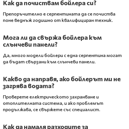
Как да почиствам бойлера си?
Препоръчително е серпентината да се почиства
поне веднъж годишно от квалифициран техник.
Мога ли да свържа бойлера към
слънчеви панели?
Да, много модели бойлери с една серпентина могат
да бъдат свързани към слънчеви панели.
Какво да направя, ако бойлерът ми не
загрява водата?
Проверете електрическото захранване и
отоплителната система, и ако проблемът
продължава, се свържете със специалист.
Как да намаля разходите за