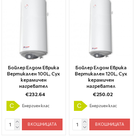
Бойлер Елдом Еврика
Бойлер Елдом Еврика
Вертикален 100L, Сух
Вертикален 120L, Сух
керамичен
керамичен
нагревател
нагревател
€232.64
€250.02
C
C
Енергиен клас
Енергиен клас
В КОШНИЦАТА
В КОШНИЦАТА