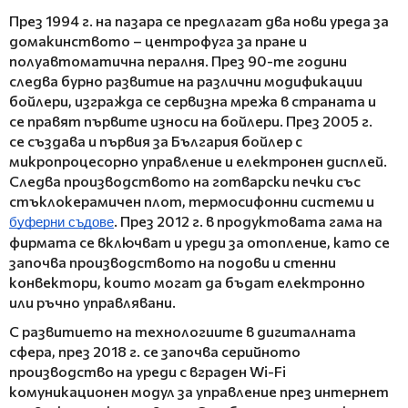
През 1994 г. на пазара се предлагат два нови уреда за
домакинството – центрофуга за пране и
полуавтоматична пералня. През 90-те години
следва бурно развитие на различни модификации
бойлери, изгражда се сервизна мрежа в страната и
се правят първите износи на бойлери. През 2005 г.
се създава и първия за България бойлер с
микропроцесорно управление и електронен дисплей.
Следва производството на готварски печки със
стъклокерамичен плот, термосифонни системи и
. През 2012 г. в продуктовата гама на
буферни съдове
фирмата се включват и уреди за отопление, като се
започва производството на подови и стенни
конвектори, които могат да бъдат електронно
или ръчно управлявани.
С развитието на технологиите в дигиталната
сфера, през 2018 г. се започва серийното
производство на уреди с вграден Wi-Fi
комуникационен модул за управление през интернет