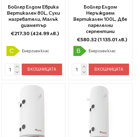
Бойлер Елдом Еврика
Бойлер Елдом
Вертикален 80L, Сухи
Неръждаем
нагреватели, Малък
Вертикален 100L, Две
диаметър
парелелни
серпентини
€217.30
(424.99 лв.)
€580.32
(1 135.01 лв.)
C
B
Енергиен клас
Енергиен клас
В КОШНИЦАТА
В КОШНИЦАТА