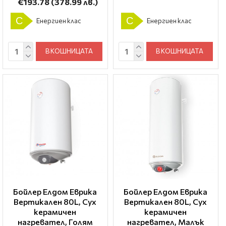
€193.78
(378.99 лв.)
C
C
Енергиен клас
Енергиен клас
В КОШНИЦАТА
В КОШНИЦАТА
Бойлер Елдом Еврика
Бойлер Елдом Еврика
Вертикален 80L, Сух
Вертикален 80L, Сух
керамичен
керамичен
нагревател, Голям
нагревател, Малък