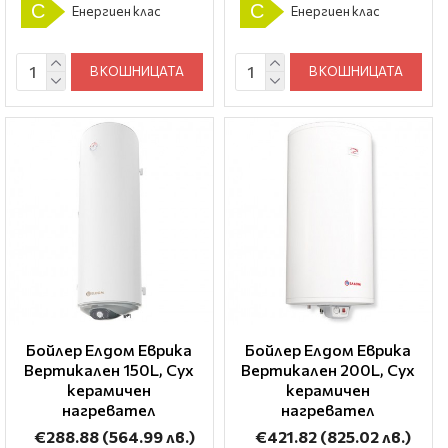
C
C
Енергиен клас
Енергиен клас
В КОШНИЦАТА
В КОШНИЦАТА
Бойлер Елдом Еврика
Бойлер Елдом Еврика
Вертикален 150L, Сух
Вертикален 200L, Сух
керамичен
керамичен
нагревател
нагревател
€288.88
(564.99 лв.)
€421.82
(825.02 лв.)