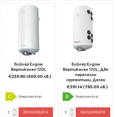
Бойлер Елдом
Бойлер Елдом
Вертикален 120L
Вертикален 120L, Две
парелелни
€239.80
(469.00 лв.)
серпентини, Десен
€391.14
(765.00 лв.)
C
B
Енергиен клас
Енергиен клас
В КОШНИЦАТА
В КОШНИЦАТА