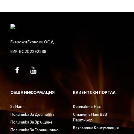
Енерджи Економи ООД
ЕИК: BG202292288
ОБЩА ИНФОРМАЦИЯ
КЛИЕНТСКИ ПОРТАЛ
За Нас
Контакт с Нас
Политика За Доставка
Станете Наш B2B
Партньор
Политика За Връщане
Безплатна Консултация
Политика За Гаранционно