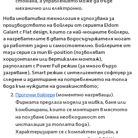
стомана, а управлението може да бъде
механично или електронно.
Нова иновативна технология е използвана за
производството на бойлери от серията Eldom
Gаlаnt
с Flаt design, които са най-мощните бойлери,
а нагревателите в двата водосъдържателя могат
да работят задно и самостоятелно. Бойлерите от
тази серия са тип Bi-position
(позволяват
хоризонтален или вертикален монтаж),
разполагат с Power Full режим (за много бързо
загряване), Smаrt режим с интелигентен софтуер за
следене и адаптиране на потреблението на топла
вода към нуждите на домакинството;
(моментно нагряващи).
Проточни бойлери
Фирмата предлага модели за мивка, баня или
комбинирани, които се монтират в мястото
на ползване (няма необходимост от
инсталация за топлата вода).
Характеризират се с компактен дизайн, а