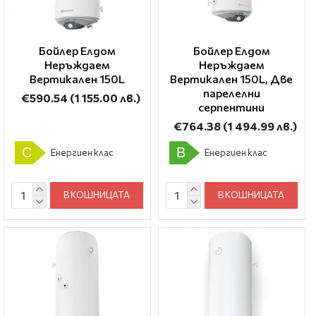
Бойлер Елдом
Бойлер Елдом
Неръждаем
Неръждаем
Вертикален 150L
Вертикален 150L, Две
парелелни
€590.54
(1 155.00 лв.)
серпентини
€764.38
(1 494.99 лв.)
C
B
Енергиен клас
Енергиен клас
В КОШНИЦАТА
В КОШНИЦАТА