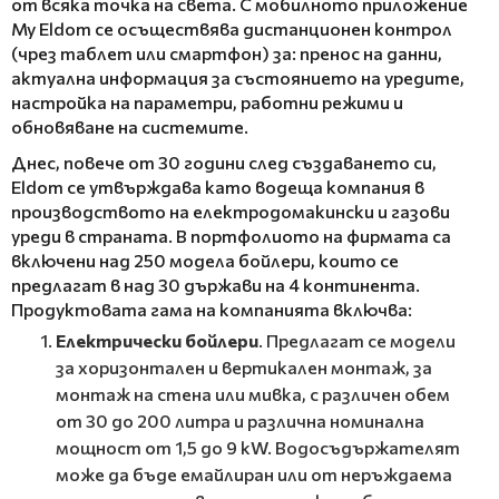
от всяка точка на света. С мобилното приложение
My Eldom
се осъществява дистанционен контрол
(чрез таблет или смартфон) за: пренос на данни,
актуална информация за състоянието на уредите,
настройка на параметри, работни режими и
обновяване на системите.
Днес, повече от 30 години след създаването си,
Eldom се утвърждава като водеща компания в
производството на електродомакински и газови
уреди в страната. В портфолиото на фирмата са
включени над 250 модела бойлери, които се
предлагат в над 30 държави на 4 континента.
Продуктовата гама на компанията включва:
Електрически бойлери
. Предлагат се модели
за хоризонтален и вертикален монтаж, за
монтаж на стена или мивка, с различен обем
от 30 до 200 литра и различна номинална
мощност от 1,5 до 9 kW. Водосъдържателят
може да бъде емайлиран или от неръждаема