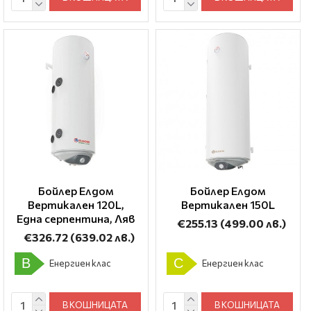
Бойлер Елдом
Бойлер Елдом
Вертикален 120L,
Вертикален 150L
Една серпентина, Ляв
€255.13
(499.00 лв.)
€326.72
(639.02 лв.)
B
C
Енергиен клас
Енергиен клас
В КОШНИЦАТА
В КОШНИЦАТА