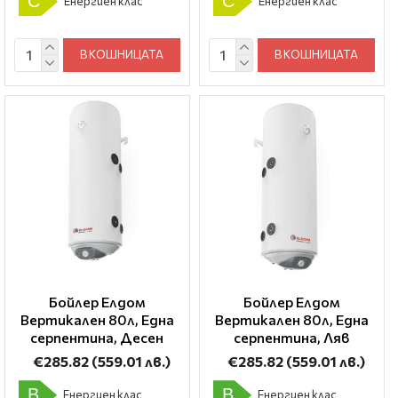
C
C
Енергиен клас
Енергиен клас
В КОШНИЦАТА
В КОШНИЦАТА
Бойлер Елдом
Бойлер Елдом
Вертикален 80л, Една
Вертикален 80л, Една
серпентина, Десен
серпентина, Ляв
€285.82
(559.01 лв.)
€285.82
(559.01 лв.)
B
B
Енергиен клас
Енергиен клас