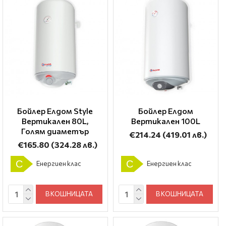
Бойлер Елдом Style
Бойлер Елдом
Вертикален 80L,
Вертикален 100L
Голям диаметър
€214.24
(419.01 лв.)
€165.80
(324.28 лв.)
C
C
Енергиен клас
Енергиен клас
В КОШНИЦАТА
В КОШНИЦАТА