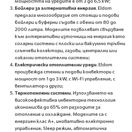
мощността на уредите е от 3 до 6,5 kW;
Бойлери за алтернативна енергия
. Eldom
предлага многообразие от стоящи и подови
бойлери и буферни съдове с обеми от 80 до
2000 литра. Моделите позволяват свързване
към алтернативни източници на енергия като
соларни системи с плоски или вакуумно тръбни
слънчеви колектори, газови, централни или
локални отоплителни системи;
Електрически отоплителни уреди
. Eldom
произвежда стенни и подови конвектори с
мощност от 1 до 3 kW, с Wi-Fi управление, с
вентилатор и други;
Термопомпени системи
. Използването на
високоефективна инвенторна технология
икономисва до 65% от разходите за
отопление и охлаждане. Моделите са с
енергиен клас А+, иновативно електронно
управление, Sleep режим, автоматична