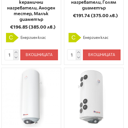
керамични
нагреватели, Голям
нагреватели, Аноден
диаметър
тестер, Малък
€191.74
(375.00 лв.)
диаметър
€196.85
(385.00 лв.)
C
C
Енергиен клас
Енергиен клас
В КОШНИЦАТА
В КОШНИЦАТА