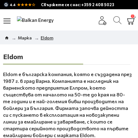
★★★★☆
Свържете се с нас: +359 2 408 5023
4.4
0
Марка
Eldom
Eldom
Eldom е българска компания, която е създадена през
1987 г. в град Варна. Компанията е наследник на
варненското предприятие Елпром, което
съществува от началото на 50-те до края на 80-
те години и е най-големия бивш производител на
бойлери за България. Фирмата започва дейността
си с пускането в експлоатация на новозакупени
линии за емайлиране и заваряване, с които се
стартира
серийното производството на първите
емайлирани бойлери с марката
Eldom.