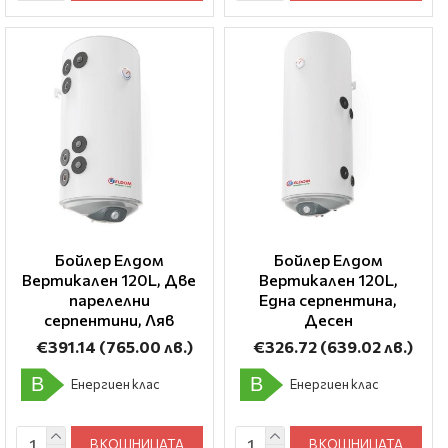
Бойлер Елдом
Бойлер Елдом
Вертикален 120L, Две
Вертикален 120L,
парелелни
Една серпентина,
серпентини, Ляв
Десен
€391.14
(765.00 лв.)
€326.72
(639.02 лв.)
B
B
Енергиен клас
Енергиен клас
В КОШНИЦАТА
В КОШНИЦАТА