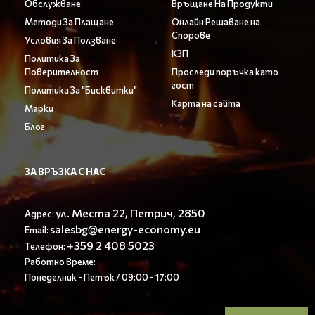
Обслужване
Връщане На Продукти
Методи За Плащане
Онлайн Решаване на
Спорове
Условия За Ползване
КЗП
Политика За
Поверителност
Проследи поръчка като
гост
Политика За "Бисквитки"
Карта на сайта
Марки
Блог
ЗА ВРЪЗКА С НАС
ул. Места 22, Петрич, 2850
Адрес:
salesbg@energy-economy.eu
Email:
+359 2 408 5023
Телефон:
Работно време:
Понеделник - Петък / 09:00 - 17:00