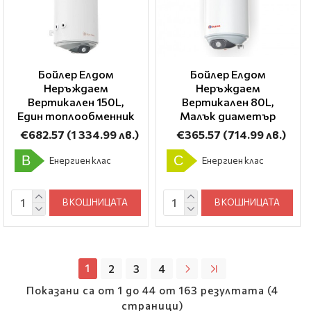
Бойлер Елдом
Бойлер Елдом
Неръждаем
Неръждаем
Вертикален 150L,
Вертикален 80L,
Един топлообменник
Малък диаметър
€682.57
(1 334.99 лв.)
€365.57
(714.99 лв.)
B
C
Енергиен клас
Енергиен клас
В КОШНИЦАТА
В КОШНИЦАТА
1
2
3
4
Показани са от 1 до 44 от 163 резултата (4
страници)