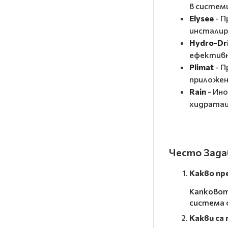
в систем
Elysee
- 
инсталир
Hydro-Dr
ефективн
Plimat
- 
приложени
Rain
- Ин
хидратац
Често Зада
Какво пр
Капковот
система 
Какви са