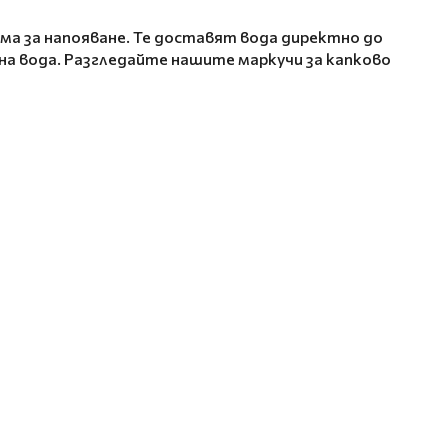
ма за напояване. Те доставят вода директно до
на вода. Разгледайте нашите маркучи за капково