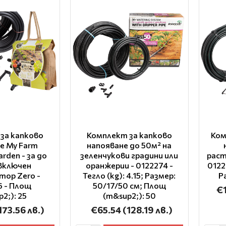
за капково
Комплект за капково
Ком
е My Farm
напояване до 50м² на
arden - за до
зеленчукови градини или
раст
 включен
оранжерии - 0122274 -
0122
тор Zero -
Тегло (kg): 4.15; Размер:
Р
6 - Площ
50/17/50 см; Площ
€
2;): 25
(m&sup2;): 50
173.56 лв.)
€65.54
(128.19 лв.)