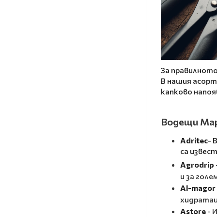
За правилното
В нашия асорт
капково напоя
Водещи Мар
Adritec
- 
са извес
Agrodrip
и за голе
Al-magor
хидратаци
Astore
- 