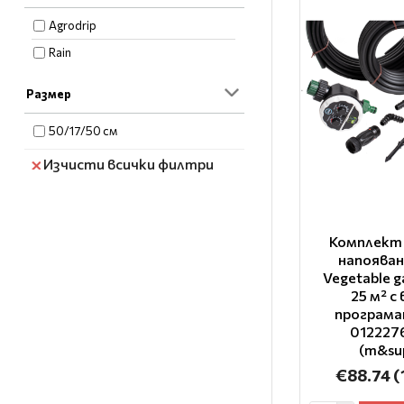
Agrodrip
Rain
Размер
50/17/50 см
Изчисти всички филтри
Комплект 
напояван
Vegetable g
25 м² с
програма
012227
(m&sup
€88.74
(