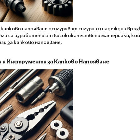
капково напояване осигуряват сигурни и надеждни връ
ги са изработени от висококачествени материали, ко
и за капково напояване.
и и Инструменти за Капково Напояване