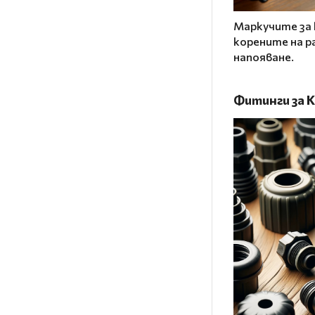
Маркучите за 
корените на р
напояване.
Фитинги за 