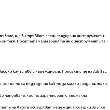
появане, ще ви трябват специализирани инструменти.
 монтаж. Посетете категорията ни с инструменти за
 високо качество и надеждност. Продуктите на Adritec
ане, които са подходящи както за малки градини, така
ово напояване, които гарантират оптимална
тите на Astore осигуряват надеждни и сигурни връзки