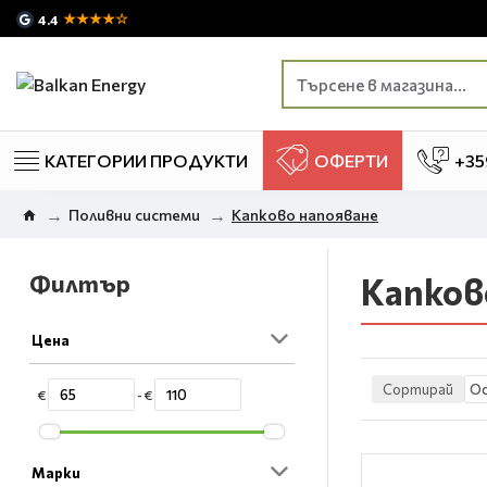
★★★★☆
4.4
КАТЕГОРИИ ПРОДУКТИ
ОФЕРТИ
+35
Поливни системи
Капково напояване
Филтър
Капков
Цена
Сортирай
€
- €
Марки