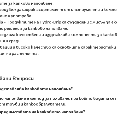
ите за капково напояване.
Произвежда широк асортимент от инструменти и компоне
ане и употреба.
ip
- Продуктите на Hydro-Drip са създадени с мисъл за 
и решения за капково напояване.
Предлага качествени и издръжливи компоненти за капков
я и среди.
овации и високо качество са основните характеристики
ия на растенията.
вани Въпроси
едставлява капковото напояване?
о напояване е метод за поливане, при който водата се
от тръби и капкообразуватели.
 предимствата на капковото напояване?