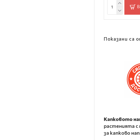
В
Показани са о
Капковото на
растенията с 
за капково на