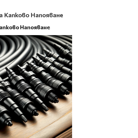
а Капково Напояване
Капково Н
апояване