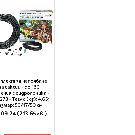
плект за напояване
на саксии - до 160
ения с хидропоника -
273 - Тегло (kg): 4.65;
азмер: 50/17/50 см
109.24
(213.65 лв.)