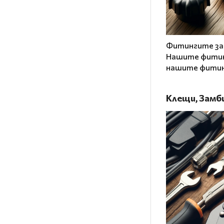
Фитингите за 
Нашите фитин
нашите фитинг
Клещи, Замб