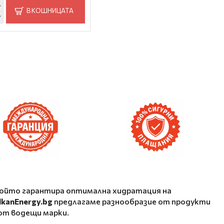
В КОШНИЦАТА
 който гарантира оптимална хидратация на
lkanEnergy.bg
предлагаме разнообразие от продукти
от водещи марки.