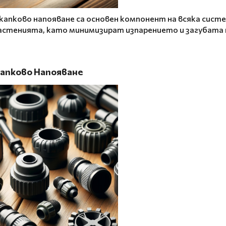
капково напояване са основен компонент на всяка систе
астенията, като минимизират изпарението и загубата 
Капково Напояване