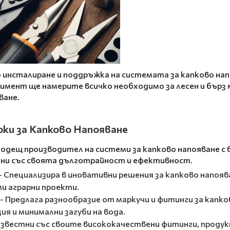
 инсталиране и поддръжка на системата за капково на
имент ще намерите всичко необходимо за лесен и бърз
ване.
ки за Капково Напояване
Водещ производител на системи за капково напояване с
тни със своята дълготрайност и ефективност.
- Специализира в иновативни решения за капково напояв
ми аграрни проекти.
- Предлага разнообразие от маркучи и фитинги за капк
я и минимални загуби на вода.
Известни със своите висококачествени фитинги, продук