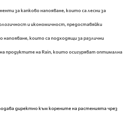
нти за капково напояване, които са лесни за
екологичност и икономичност, предоставяйки
о напояване, които са подходящи за различни
 на продуктите на Rain, които осигуряват оптимална
 подава директно към корените на растенията чрез