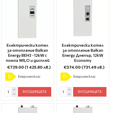
Електрически котел
Електрически котел
за отопление Balkan
за отопление Balkan
Energy BEH3 -12kW с
Energy Днепър, 12kW
помпа WILO и дисплей
Economy
€729.00
(1 425.80 лв.)
€374.00
(731.49 лв.)
D
D
Енергиен клас
Енергиен клас
В КОШНИЦАТА
В КОШНИЦАТА