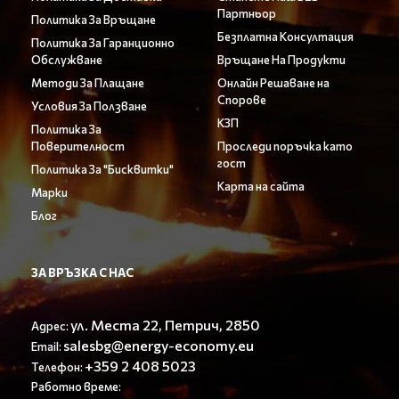
Партньор
Политика За Връщане
Безплатна Консултация
Политика За Гаранционно
Обслужване
Връщане На Продукти
Методи За Плащане
Онлайн Решаване на
Спорове
Условия За Ползване
КЗП
Политика За
Поверителност
Проследи поръчка като
гост
Политика За "Бисквитки"
Карта на сайта
Марки
Блог
ЗА ВРЪЗКА С НАС
ул. Места 22, Петрич, 2850
Адрес:
salesbg@energy-economy.eu
Email:
+359 2 408 5023
Телефон:
Работно време: