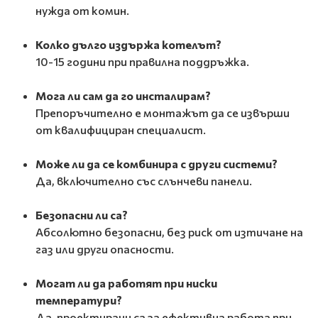
нужда от комин.
Колко дълго издържа котелът?
10-15 години при правилна поддръжка.
Мога ли сам да го инсталирам?
Препоръчително е монтажът да се извърши
от квалифициран специалист.
Може ли да се комбинира с други системи?
Да, включително със слънчеви панели.
Безопасни ли са?
Абсолютно безопасни, без риск от изтичане на
газ или други опасности.
Могат ли да работят при ниски
температури?
Да, проектирани са за ефективна работа при