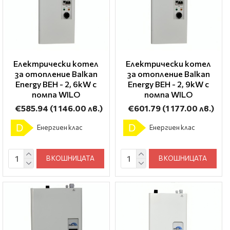
Електрически котел
Електрически котел
за отопление Balkan
за отопление Balkan
Energy BEH - 2, 6kW с
Energy BEH - 2, 9kW с
помпа WILO
помпа WILO
€585.94
(1 146.00 лв.)
€601.79
(1 177.00 лв.)
D
D
Енергиен клас
Енергиен клас
В КОШНИЦАТА
В КОШНИЦАТА