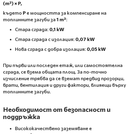
(m²) × P,
където
P
е мощността за компенсиране на
топлинните загуби за
1 m²
:
Стара сграда:
0,1 kW
Стара сграда с изолация:
0,07 kW
Нова сграда с добра изолация:
0,05 kW
При първи или последен етаж, или самостоятелна
сграда, се взема общата площ. За по-точно
изчисление трябва да се вземат предвид прозорци,
врати, вентилация и други фактори, влияещи върху
топлинните загуби.
Необходимост от безопасност и
поддръжка
Висококачествено заземяване е