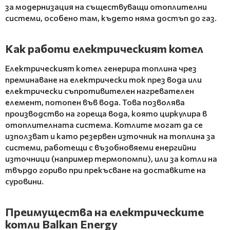
за модернизация на съществуващи отоплителни
системи, особено там, където няма достъп до газ.
Как работи електрическият котел
Електрическият котел генерира топлина чрез
преминаване на електрически ток през вода или
електрически съпротивителен нагревателен
елемент, потопен във вода. Това позволява
производство на гореща вода, която циркулира в
отоплителната система. Котлите могат да се
използват и като резервен източник на топлина за
системи, работещи с възобновяеми енергийни
източници (например термопомпи), или за котли на
твърдо гориво при прекъсване на доставките на
суровини.
Преимущества на електрическите
котли Balkan Energy