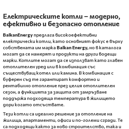
Електрическите котли – модерно,
ефективно и безопасно отопление
BalkanEnergy
предлага високоефективни
електрически котли, като основният фокус е върху
собствената им марка
Balkan Energy,
но в каталога
могат да се намерят и продукти на други водещи
марки. Котлите могат да се използват като главен
отоплителен уред или в комбинация със
съществуващ котел или камина. В комбинация с
буферен съд те гарантират комфортно и
рентабилно отопление през целия отоплителен
сезон, а функцията за защита от замръзване
поддържа подходяща температура в жилището
дори когато отсъствате.
Тези котли са идеално решение за отопление на
жилища, апартаменти, офиси и по-големи сгради. Те
са подходящи както за ново строителство, така и