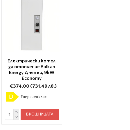
Електрически котел
за отопление Balkan
Energy Днепър, 9kW
Economy
€374.00
(731.49 лв.)
D
Енергиен клас
В КОШНИЦАТА