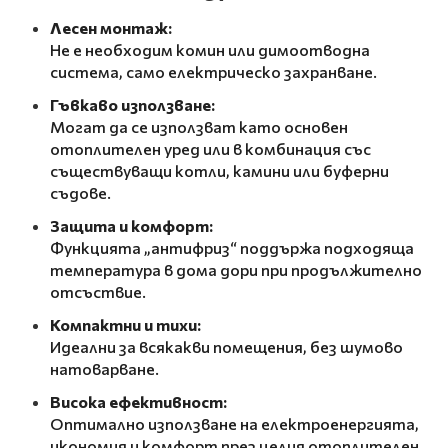
Лесен монтаж:
Не е необходим комин или димоотводна
система, само електрическо захранване.
Гъвкаво използване:
Могат да се използват като основен
отоплителен уред или в комбинация със
съществуващи котли, камини или буферни
съдове.
Защита и комфорт:
Функцията „антифриз“ поддържа подходяща
температура в дома дори при продължително
отсъствие.
Компактни и тихи:
Идеални за всякакви помещения, без шумово
натоварване.
Висока ефективност:
Оптимално използване на електроенергията,
икономия и комфорт през целия отоплителен