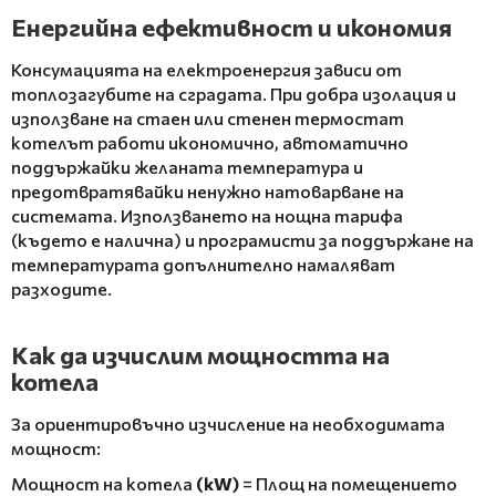
Енергийна ефективност и икономия
Консумацията на електроенергия зависи от
топлозагубите на сградата. При добра изолация и
използване на стаен или стенен термостат
котелът работи икономично, автоматично
поддържайки желаната температура и
предотвратявайки ненужно натоварване на
системата. Използването на нощна тарифа
(където е налична) и програмисти за поддържане на
температурата допълнително намаляват
разходите.
Как да изчислим мощността на
котела
За ориентировъчно изчисление на необходимата
мощност:
Мощност на котела
(kW)
= Площ на помещението