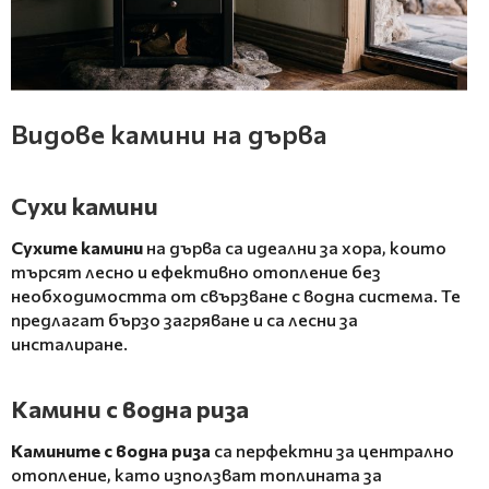
Видове камини на дърва
Сухи камини
Сухите камини
на дърва са идеални за хора, които
търсят лесно и ефективно отопление без
необходимостта от свързване с водна система. Те
предлагат бързо загряване и са лесни за
инсталиране.
Камини с водна риза
Камините с водна риза
са перфектни за централно
отопление, като използват топлината за