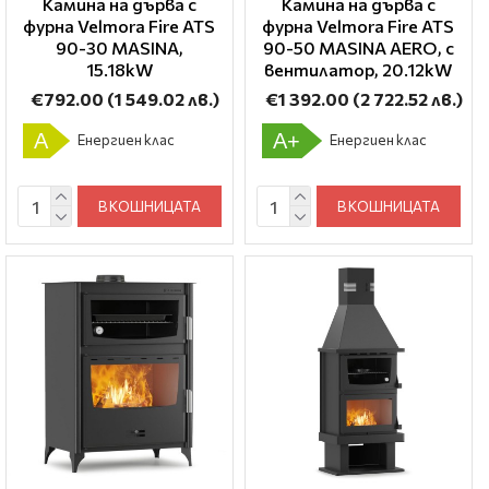
Камина на дърва с
Камина на дърва с
фурна Velmora Fire ATS
фурна Velmora Fire ATS
90-30 ΜΑSΙΝΑ,
90-50 ΜΑSΙΝΑ AERO, с
15.18kW
вентилатор, 20.12kW
€792.00
(1 549.02 лв.)
€1 392.00
(2 722.52 лв.)
A
A+
Енергиен клас
Енергиен клас
В КОШНИЦАТА
В КОШНИЦАТА