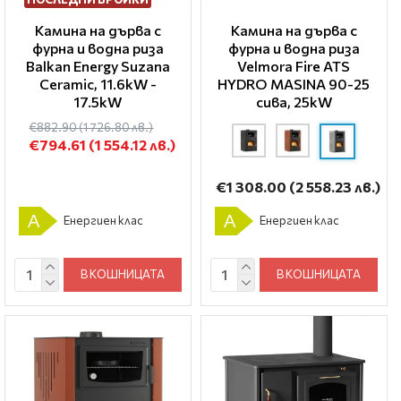
Камина на дърва с
Камина на дърва с
фурна и водна риза
фурна и водна риза
Balkan Energy Suzana
Velmora Fire ATS
Ceramic, 11.6kW -
HYDRO ΜΑSΙΝΑ 90-25
17.5kW
сива, 25kW
€882.90
(1 726.80 лв.)
€794.61
(1 554.12 лв.)
€1 308.00
(2 558.23 лв.)
A
A
Енергиен клас
Енергиен клас
В КОШНИЦАТА
В КОШНИЦАТА