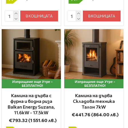
В КОШНИЦАТА
В КОШНИЦАТА
Камина на дърва с
Камина на дърва
фурна и водна риза
Складова техника
Balkan Energy Suzana,
Талон 7kW
11.6kW - 17.5kW
€441.76
(864.00 лв.)
€793.32
(1 551.60 лв.)