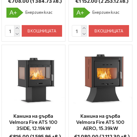
€708.00
(1 384.73 лв.)
€1 152.00
(2 253.12 лв.)
A+
A+
Енергиен клас
Енергиен клас
В КОШНИЦАТА
В КОШНИЦАТА
Камина на дърва
Камина на дърва
Velmora Fire ATS 100
Velmora Fire ATS 100
3SIDE, 12.19kW
AERO, 15.39kW
€816.00
(1 595.96 лв.)
€1 080.00
(2 112.30 лв.)