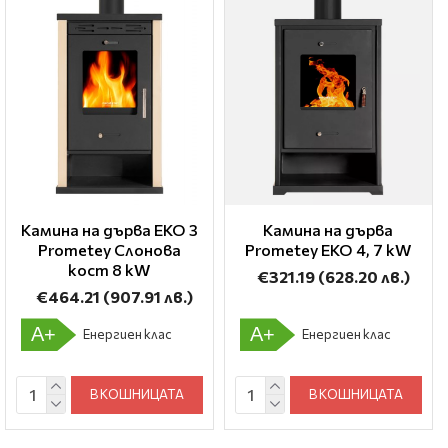
Камина на дърва EKO 3
Камина на дърва
Prometey Слонова
Prometey EKO 4, 7 kW
кост 8 kW
€321.19
(628.20 лв.)
€464.21
(907.91 лв.)
A+
A+
Енергиен клас
Енергиен клас
В КОШНИЦАТА
В КОШНИЦАТА