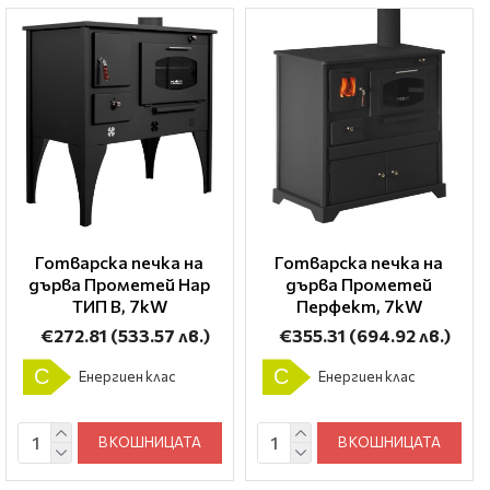
Готварска печка на
Готварска печка на
дърва Прометей Нар
дърва Прометей
ТИП B, 7kW
Перфект, 7kW
€272.81
(533.57 лв.)
€355.31
(694.92 лв.)
C
C
Енергиен клас
Енергиен клас
В КОШНИЦАТА
В КОШНИЦАТА