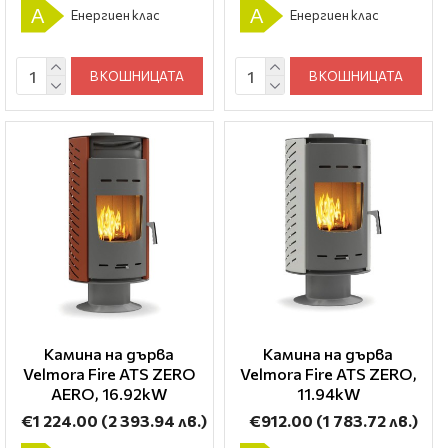
A
A
Енергиен клас
Енергиен клас
В КОШНИЦАТА
В КОШНИЦАТА
Камина на дърва
Камина на дърва
Velmora Fire ATS ZERO
Velmora Fire ATS ZERO,
AERO, 16.92kW
11.94kW
€1 224.00
(2 393.94 лв.)
€912.00
(1 783.72 лв.)