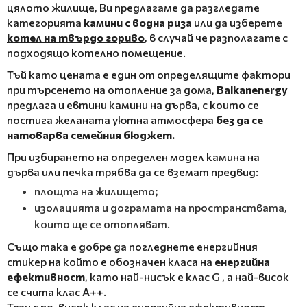
цялото жилище, Ви предлагаме да разгледате
категорията
камини с водна риза
или да изберете
котел на твърдо гориво
, в случай че разполагате с
подходящо котелно помещение.
Тъй като цената е един от определящите фактори
при търсенето на отопление за дома,
Balkanenergy
предлага и евтини камини на дърва, с които се
постига желаната уютна атмосфера
без да се
натоварва семейния бюджет.
При избирането на определен модел камина на
дърва или печка трябва да се вземат предвид:
площта на жилището;
изолацията и дограмата на пространствата,
които ще се отопляват.
Също така е добре да погледнете енергийния
стикер на който е обозначен класа на
енергийна
ефективност
, като най-нисък е клас G , а най-висок
се счита клас А++.
Тези с по-висок клас на енергийна ефективност