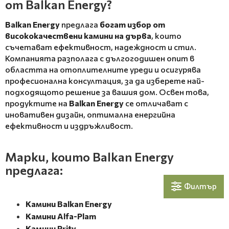
от Balkan Energy?
Balkan Energy
предлага
богат избор от
висококачествени камини на дърва
, които
съчетават ефективност, надеждност и стил.
Компанията разполага с дългогодишен опит в
областта на отоплителните уреди и осигурява
професионална консултация, за да изберете най-
подходящото решение за вашия дом. Освен това,
продуктите на
Balkan Energy
се отличават с
иновативен дизайн, оптимална енергийна
ефективност и издръжливост.
Марки, които Balkan Energy
предлага:
Филтър
Камини Balkan Energy
Камини Alfa-Plam
Камини Prity