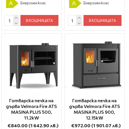
A
A
Енергиен клас
Енергиен клас
В КОШНИЦАТА
В КОШНИЦАТА
Готварска печка на
Готварска печка на
дърва Velmora Fire ATS
дърва Velmora Fire ATS
ΜΑSΙΝΑ PLUS 500,
ΜΑSΙΝΑ PLUS 900,
11.2kW
12.15kW
€840.00
(1 642.90 лв.)
€972.00
(1 901.07 лв.)