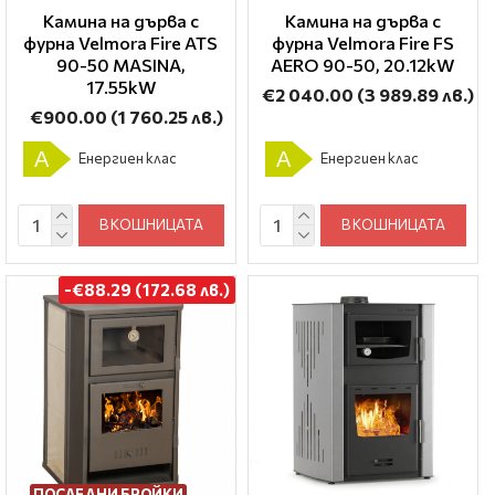
Камина на дърва с
Камина на дърва с
фурна Velmora Fire ATS
фурна Velmora Fire FS
90-50 ΜΑSΙΝΑ,
AERO 90-50, 20.12kW
17.55kW
€2 040.00
(3 989.89 лв.)
€900.00
(1 760.25 лв.)
A
A
Енергиен клас
Енергиен клас
В КОШНИЦАТА
В КОШНИЦАТА
-€88.29 (172.68 лв.)
ПОСЛЕДНИ БРОЙКИ