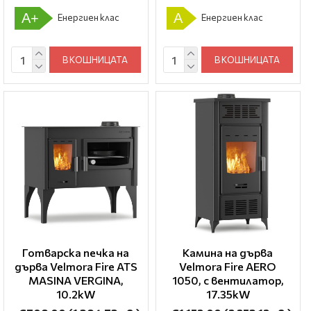
A+
A
Енергиен клас
Енергиен клас
В КОШНИЦАТА
В КОШНИЦАТА
Готварска печка на
Камина на дърва
дърва Velmora Fire ATS
Velmora Fire AERO
ΜΑSΙΝΑ VERGINA,
1050, с вентилатор,
10.2kW
17.35kW