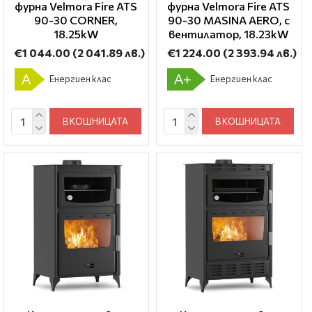
фурна Velmora Fire ATS
фурна Velmora Fire ATS
90-30 CORNER,
90-30 ΜΑSΙΝΑ AERO, с
18.25kW
вентилатор, 18.23kW
€1 044.00
(2 041.89 лв.)
€1 224.00
(2 393.94 лв.)
A
A+
Енергиен клас
Енергиен клас
В КОШНИЦАТА
В КОШНИЦАТА