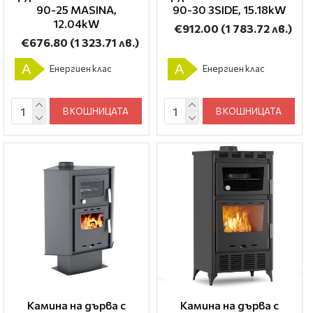
90-25 ΜΑSΙΝΑ,
90-30 3SIDE, 15.18kW
12.04kW
€912.00
(1 783.72 лв.)
€676.80
(1 323.71 лв.)
A
A
Енергиен клас
Енергиен клас
В КОШНИЦАТА
В КОШНИЦАТА
Камина на дърва с
Камина на дърва с