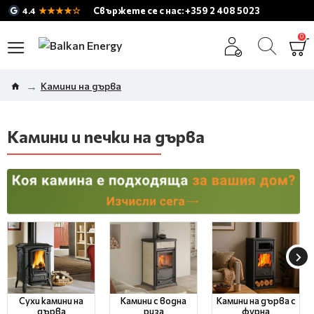
★★★★☆
Свържете се с нас: +359 2 408 5023
4.4
0
Камини на дърва
Камини и печки на дърва
Сухи камини на
Камини с водна
Камини на дърва с
дърва
риза
фурна