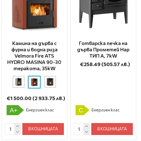
Камина на дърва с
Готварска печка на
фурна и водна риза
дърва Прометей Нар
Velmora Fire ATS
ТИП A, 7kW
HYDRO ΜΑSΙΝΑ 90-30
€258.49
(505.57 лв.)
теракота, 35kW
€1 500.00
(2 933.75 лв.)
A+
C
Енергиен клас
Енергиен клас
В КОШНИЦАТА
В КОШНИЦАТА