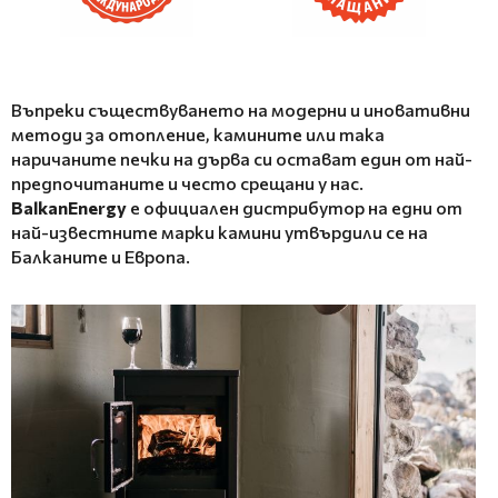
Въпреки съществуването на модерни и иновативни
методи за отопление, камините или така
наричаните печки на дърва си остават един от най-
предпочитаните и често срещани у нас.
BalkanEnergy
е официален дистрибутор на едни от
най-известните марки камини утвърдили се на
Балканите и Европа.