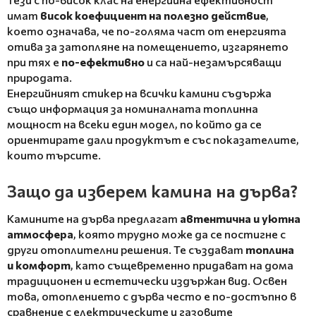
имат
висок коефициент на полезно действие
,
което означава, че по-голяма част от енергията
отива за затопляне на помещението, изгарянето
при тях е
по-ефективно
и са най-незамърсяващи
природата.
Енергийният стикер на всички камини съдържа
също информация за номиналната топлинна
мощност на всеки един модел, по който да се
ориентирате дали продуктът е със показателите,
които търсите.
Защо да изберем камина на дърва?
Камините на дърва предлагат
автентична и уютна
атмосфера
, която трудно може да се постигне с
други отоплителни решения. Те създават
топлина
и комфорт
, като същевременно придават на дома
традиционен и естетически издържан вид. Освен
това, отоплението с дърва често е по-достъпно в
сравнение с електрическите и газовите