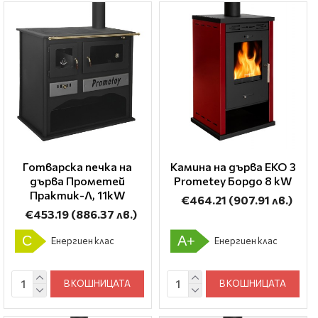
Готварска печка на
Камина на дърва EKO 3
дърва Прометей
Prometey Бордо 8 kW
Практик-Л, 11kW
€464.21
(907.91 лв.)
€453.19
(886.37 лв.)
C
A+
Енергиен клас
Енергиен клас
В КОШНИЦАТА
В КОШНИЦАТА