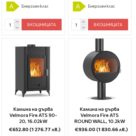
A
A
Енергиен клас
Енергиен клас
В КОШНИЦАТА
В КОШНИЦАТА
Камина на дърва
Камина на дърва
Velmora Fire ATS 90-
Velmora Fire ATS
20, 16.02kW
ROUND WALL, 10.2kW
€652.80
(1 276.77 лв.)
€936.00
(1 830.66 лв.)