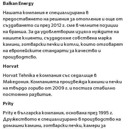
Balkan Energy
Нашата компания е специализирана в
предоставянето на решения за отопление и още от
създаването си през 2012 г. сме в челните позиции
на бранша. За да удовлетворим изцяло нуждите на
нашите клиенти, създадохме собствена марка
камини, готварски печки и котли, които отговарят
на европейските стандарти за качество и
производтсво.
Horvat
Horvat Tehnika е компания със седалище в
Македония. Компанията произвежда камини и печки
на твърдо гориво от 2009 г. и постига стабилно
постоянно развитие.
Prity
Prity е българска компания, основана през 1995 г.
Дружеството е специализирано в производство на
домашни камини, готварски печки, камери за