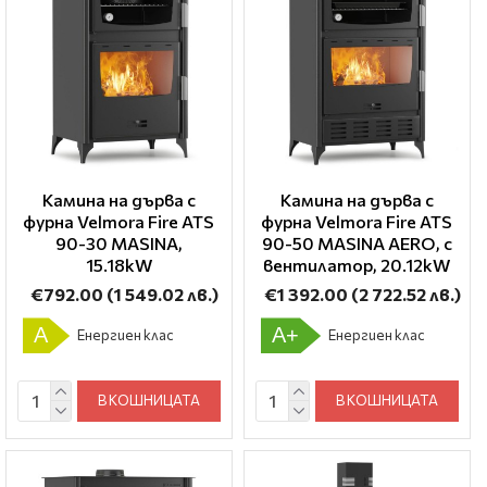
Камина на дърва с
Камина на дърва с
фурна Velmora Fire ATS
фурна Velmora Fire ATS
90-30 ΜΑSΙΝΑ,
90-50 ΜΑSΙΝΑ AERO, с
15.18kW
вентилатор, 20.12kW
€792.00
(1 549.02 лв.)
€1 392.00
(2 722.52 лв.)
A
A+
Енергиен клас
Енергиен клас
В КОШНИЦАТА
В КОШНИЦАТА