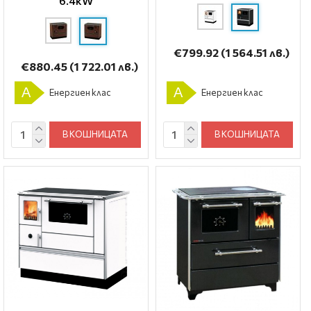
6.4kW
€799.92
(1 564.51 лв.)
€880.45
(1 722.01 лв.)
A
A
Енергиен клас
Енергиен клас
В КОШНИЦАТА
В КОШНИЦАТА