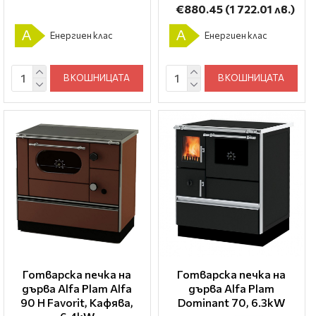
€880.45
(1 722.01 лв.)
A
A
Енергиен клас
Енергиен клас
В КОШНИЦАТА
В КОШНИЦАТА
Готварска печка на
Готварска печка на
дърва Alfa Plam Alfa
дърва Alfa Plam
90 H Favorit, Кафява,
Dominant 70, 6.3kW