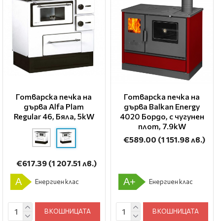
Готварска печка на
Готварска печка на
дърва Alfa Plam
дърва Balkan Energy
Regular 46, Бяла, 5kW
4020 Бордо, с чугунен
плот, 7.9kW
€589.00
(1 151.98 лв.)
€617.39
(1 207.51 лв.)
A
A+
Енергиен клас
Енергиен клас
В КОШНИЦАТА
В КОШНИЦАТА