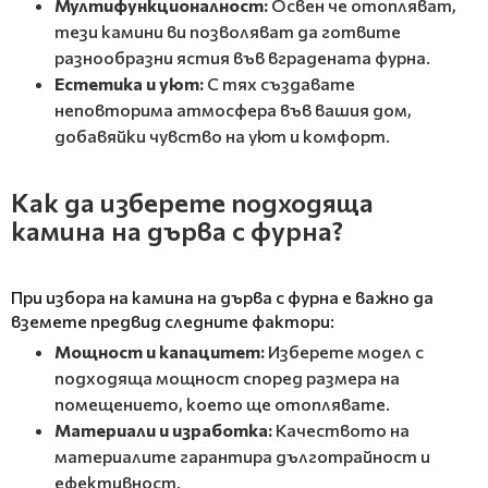
Мултифункционалност:
Освен че отопляват,
тези камини ви позволяват да готвите
разнообразни ястия във вградената фурна.
Естетика и уют:
С тях създавате
неповторима атмосфера във вашия дом,
добавяйки чувство на уют и комфорт.
Как да изберете подходяща
камина на дърва с фурна?
При избора на камина на дърва с фурна е важно да
вземете предвид следните фактори:
Мощност и капацитет:
Изберете модел с
подходяща мощност според размера на
помещението, което ще отоплявате.
Материали и изработка:
Качеството на
материалите гарантира дълготрайност и
ефективност.