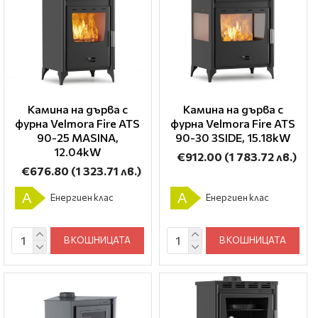
Камина на дърва с
Камина на дърва с
фурна Velmora Fire ATS
фурна Velmora Fire ATS
90-25 ΜΑSΙΝΑ,
90-30 3SIDE, 15.18kW
12.04kW
€912.00
(1 783.72 лв.)
€676.80
(1 323.71 лв.)
A
A
Енергиен клас
Енергиен клас
В КОШНИЦАТА
В КОШНИЦАТА