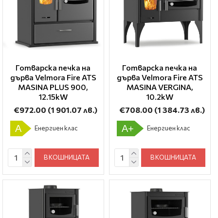
Готварска печка на
Готварска печка на
дърва Velmora Fire ATS
дърва Velmora Fire ATS
ΜΑSΙΝΑ PLUS 900,
ΜΑSΙΝΑ VERGINA,
12.15kW
10.2kW
€972.00
(1 901.07 лв.)
€708.00
(1 384.73 лв.)
A
A+
Енергиен клас
Енергиен клас
В КОШНИЦАТА
В КОШНИЦАТА