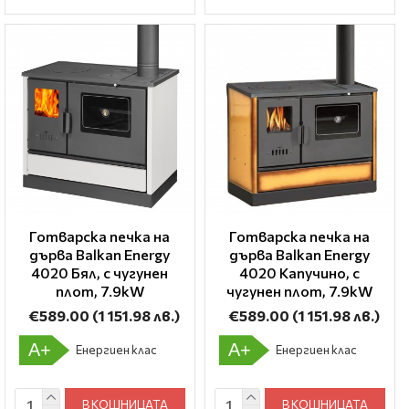
Готварска печка на
Готварска печка на
дърва Balkan Energy
дърва Balkan Energy
4020 Бял, с чугунен
4020 Капучино, с
плот, 7.9kW
чугунен плот, 7.9kW
€589.00
(1 151.98 лв.)
€589.00
(1 151.98 лв.)
A+
A+
Енергиен клас
Енергиен клас
В КОШНИЦАТА
В КОШНИЦАТА