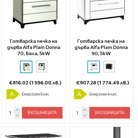
Готварска печка на
Готварска печка на
дърва Alfa Plam Donna
дърва Alfa Plam Donna
70, Бяла, 5kW
90, 5kW
€816.02
(1 596.00 лв.)
€907.28
(1 774.49 лв.)
A
A
Енергиен клас
Енергиен клас
В КОШНИЦАТА
В КОШНИЦАТА