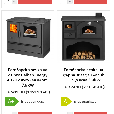
Готварска печка на
Готварска печка на
дърва Balkan Energy
дърва Звезда Класик
4020 с чугунен плот,
GFS Дясна 5.9kW
7.9kW
€374.10
(731.68 лв.)
€589.00
(1 151.98 лв.)
A+
A
Енергиен клас
Енергиен клас