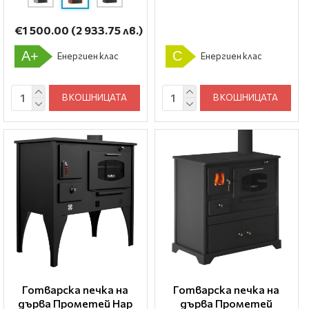
€1 500.00
(2 933.75 лв.)
A+
C
Енергиен клас
Енергиен клас
В КОШНИЦАТА
В КОШНИЦАТА
Готварска печка на
Готварска печка на
дърва Прометей Нар
дърва Прометей