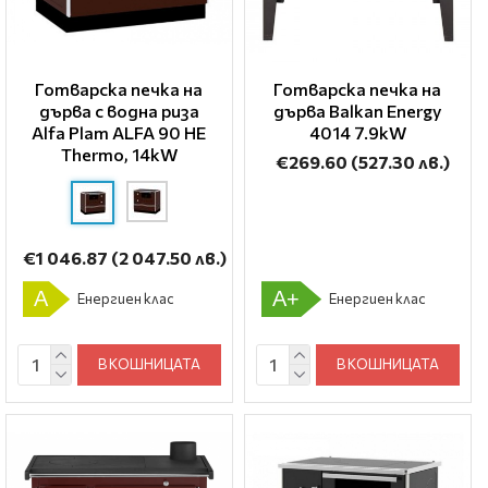
Готварска печка на
Готварска печка на
дърва с водна риза
дърва Balkan Energy
Alfa Plam ALFA 90 HE
4014 7.9kW
Thermo, 14kW
€269.60
(527.30 лв.)
€1 046.87
(2 047.50 лв.)
A
A+
Енергиен клас
Енергиен клас
В КОШНИЦАТА
В КОШНИЦАТА