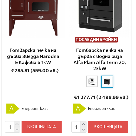
ПОСЛЕДНИ БРОЙКИ
Готварска печка на
Готварска печка на
дърва Звезда Narodna
дърва с водна риза
E Кафява 6.1kW
Alfa Plam Alfa Term 20,
23kW
€285.81
(559.00 лв.)
€1 277.71
(2 498.99 лв.)
A
A
Енергиен клас
Енергиен клас
В КОШНИЦАТА
В КОШНИЦАТА