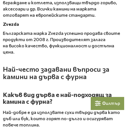
вграждане и котлета, използващи твърдо гориво,
аксесоари и др. Всички камини на марката
отговарят на европейските стандарти.
Zvezda
Българската марка Zvezda успешно продава своите
продукти от 2008 г. Производителят залага
на високо качество, функционалност и достъпна
цена.
Най-често задавани въпроси за
камини на дърва с фурна
Какъв вид дърва е най-подходящ за
камина с фурна?
Филтър
Най-добре е да използвате сухи твърди дърва като
дъб или бук, които горят по-дълго и осигуряват
повече топлина.