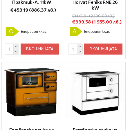
Практик-Л, 11kW
Horvat Feniks RNE 26
kW
€453.19
(886.37 лв.)
€1 175.97
(2 300.00 лв.)
€999.58
(1 955.00 лв.)
C
A
Енергиен клас
Енергиен клас
В КОШНИЦАТА
В КОШНИЦАТА
Готварска печка на
Готварска печка на