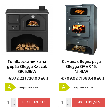
Готварска печка на
Камина с водна риза
дърва Звезда Класик
Звезда GF VR 16,
GF, 5.9kW
15.4kW
€372.22
(728.00 лв.)
€709.92
(1 388.48 лв.)
A
A
Енергиен клас
Енергиен клас
В КОШНИЦАТА
В КОШНИЦАТА