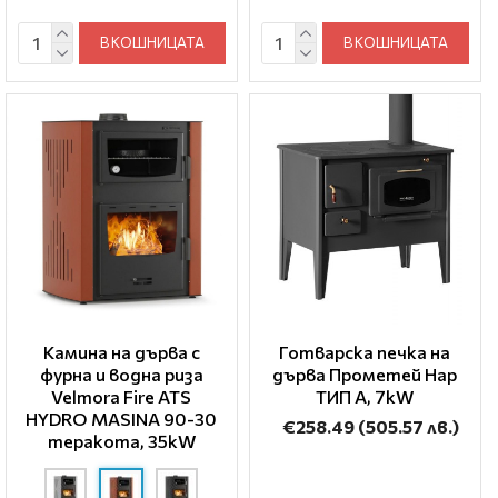
В КОШНИЦАТА
В КОШНИЦАТА
Камина на дърва с
Готварска печка на
фурна и водна риза
дърва Прометей Нар
Velmora Fire ATS
ТИП A, 7kW
HYDRO ΜΑSΙΝΑ 90-30
€258.49
(505.57 лв.)
теракота, 35kW