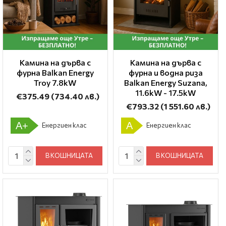
Камина на дърва с
Камина на дърва с
фурна Balkan Energy
фурна и водна риза
Troy 7.8kW
Balkan Energy Suzana,
11.6kW - 17.5kW
€375.49
(734.40 лв.)
€793.32
(1 551.60 лв.)
A+
A
Енергиен клас
Енергиен клас
В КОШНИЦАТА
В КОШНИЦАТА