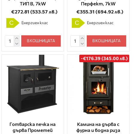
ТИП B, 7kW
Перфект, 7kW
€272.81
(533.57 лв.)
€355.31
(694.92 лв.)
C
C
Енергиен клас
Енергиен клас
В КОШНИЦАТА
В КОШНИЦАТА
-€176.39 (345.00 лв.)
Готварска печка на
Камина на дърва с
дърва Прометей
фурна и водна риза