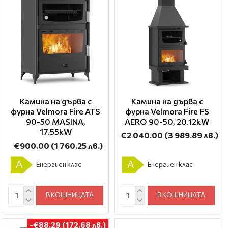
Камина на дърва с
Камина на дърва с
фурна Velmora Fire ATS
фурна Velmora Fire FS
90-50 ΜΑSΙΝΑ,
AERO 90-50, 20.12kW
17.55kW
€2 040.00
(3 989.89 лв.)
€900.00
(1 760.25 лв.)
A
A
Енергиен клас
Енергиен клас
В КОШНИЦАТА
В КОШНИЦАТА
-€88.29 (172.68 лв.)