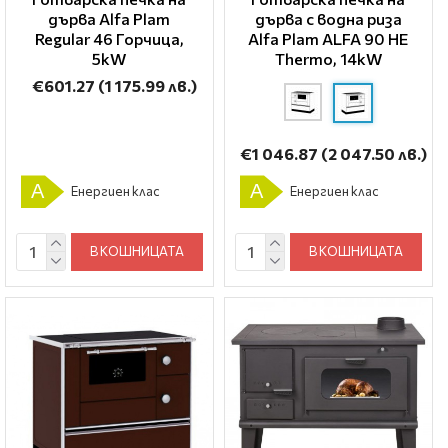
дърва Alfa Plam
дърва с водна риза
Regular 46 Горчица,
Alfa Plam ALFA 90 HE
5kW
Thermo, 14kW
€601.27
(1 175.99 лв.)
€1 046.87
(2 047.50 лв.)
A
A
Енергиен клас
Енергиен клас
В КОШНИЦАТА
В КОШНИЦАТА