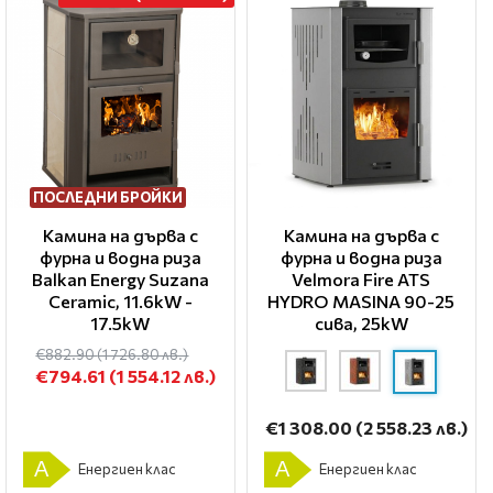
ПОСЛЕДНИ БРОЙКИ
Камина на дърва с
Камина на дърва с
фурна и водна риза
фурна и водна риза
Balkan Energy Suzana
Velmora Fire ATS
Ceramic, 11.6kW -
HYDRO ΜΑSΙΝΑ 90-25
17.5kW
сива, 25kW
€882.90
(1 726.80 лв.)
€794.61
(1 554.12 лв.)
€1 308.00
(2 558.23 лв.)
A
A
Енергиен клас
Енергиен клас