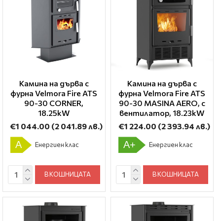
Камина на дърва с
Камина на дърва с
фурна Velmora Fire ATS
фурна Velmora Fire ATS
90-30 CORNER,
90-30 ΜΑSΙΝΑ AERO, с
18.25kW
вентилатор, 18.23kW
€1 044.00
(2 041.89 лв.)
€1 224.00
(2 393.94 лв.)
A
A+
Енергиен клас
Енергиен клас
В КОШНИЦАТА
В КОШНИЦАТА