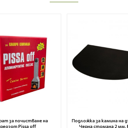
рат за почистване на
Подложка за камина на д
реозот Pissa off
Черна стомана 2 мм,