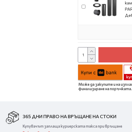
кам
PAR
Де
Може да закупите и на изпла
финализиране на поръчката.
365 ДНИ ПРАВО НА ВРЪЩАНЕ НА СТОКИ
Купувачът заплаща куриерската такса при връщане