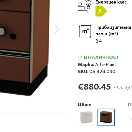
Енергиен клас
A
Приблизителна
площ (m²)
64
В НАЛИЧНОСТ
Марка:
Alfa-Plam
SKU:
08.428.030
€880.45
с вкл. ДД
Цвят
П