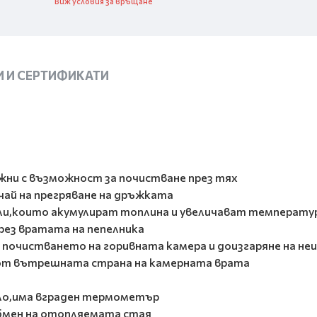
Виж условия за връщане
 И СЕРТИФИКАТИ
жни с възможност за почистване през тях
чай на прегряване на дръжката
хли,които акумулират топлина и увеличават температу
рез вратата на пепелника
 почистването на горивната камера и доизгаряне на не
 от вътрешната страна на камерната врата
кло,има вграден термометър
бмен на отопляемата стая