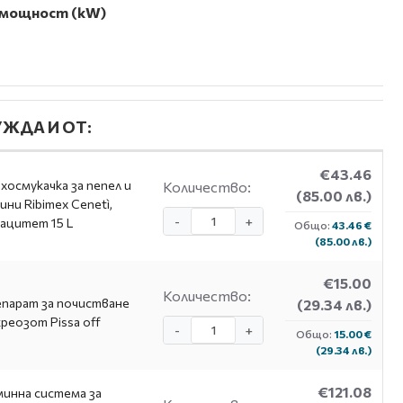
 мощност (kW)
ЖДА И ОТ:
€43.46
хосмукачка за пепел и
Количество:
(85.00 лв.)
ини Ribimex Cenetì,
-
+
ацитет 15 L
Общо:
43.46 €
(85.00 лв.)
€15.00
Количество:
парат за почистване
(29.34 лв.)
креозот Pissa off
-
+
Общо:
15.00 €
(29.34 лв.)
€121.08
инна система за