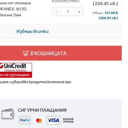
Количество:
ина от стомана
(236.81 лв.)
KANEX, Ф130,
-
+
Общо:
121.08 €
белина 2мм
(236.81 лв.)
Избери всички
В КОШНИЦАТА
щане, избирайки кредитна компания при
СИГУРНИ ПЛАЩАНИЯ