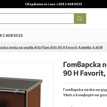
Свържете се с нас: +359 2 408 5023
9 2 408 5023
рска печка на дърва Alfa Plam Alfa 90 H Favorit, Кафява, 6.4kW
Готварска пе
90 H Favorit
Готварска печка на дърв
Уют и комфорт на дос