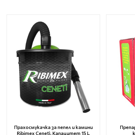
Прахосмукачка за пепел и камини
Препа
Ribimex Cenetì, Капацитет 15 L
к