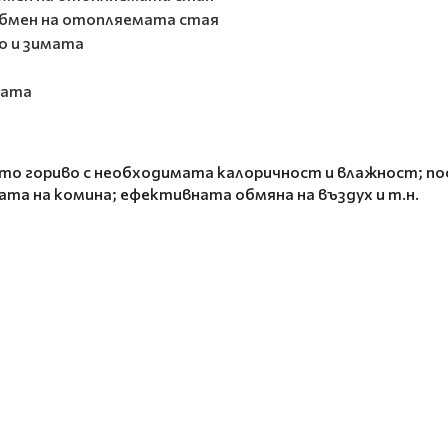
обмен на отопляемата стая
о и зимата
ната
о гориво с необходимата калоричност и влажност; пос
ата на комина; ефективната обмяна на въздух и т.н.