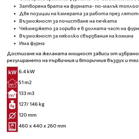
Затворена врата на фурната- по-малък топло
Две позиции на камерата за работа през лятот
Възможност за почистване на печката
Чекмеджето за гориво е в долната част на фур
Възможност за няколко свързвания на комина
Има фурна
Достигане на желаната мощност зависи от избранот
регулирането на първичния и вторичния въздух и тяг
6.4 kW
51 m2
133 m3
127/ 146 kg
120 mm
460 x 440 x 260 mm