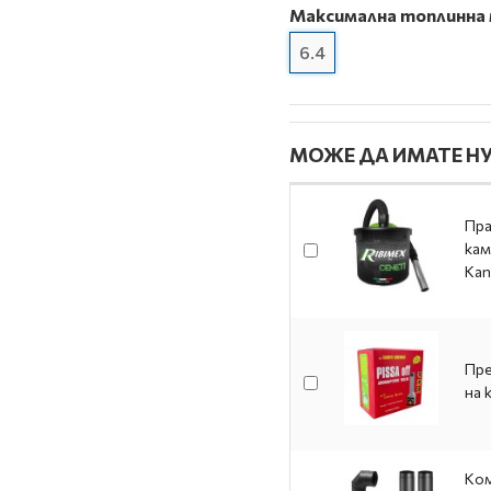
Максимална топлинна
6.4
МОЖЕ ДА ИМАТЕ НУ
Пра
кам
Кап
Пре
на 
Ком