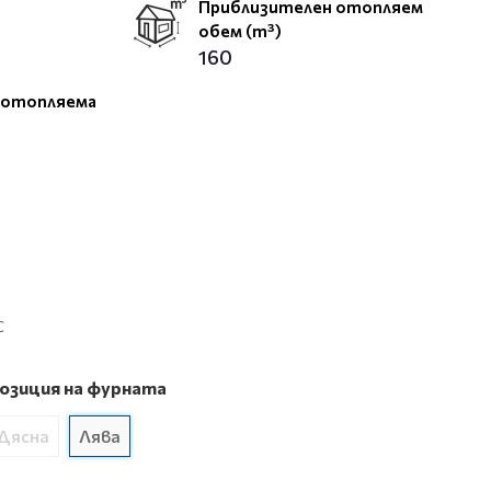
Приблизителен отопляем
обем (m³)
160
 отопляема
С
озиция на фурната
Дясна
Лява