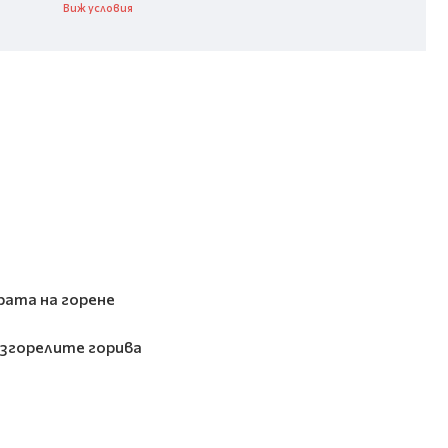
Виж условия
рата на горене
изгорелите горива