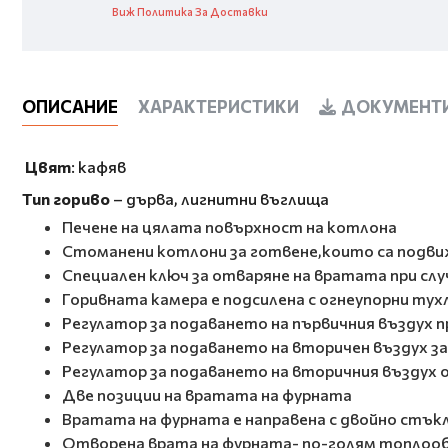
Виж Политика За Доставки
ОПИСАНИЕ
ХАРАКТЕРИСТИКИ
ДОКУМЕНТИ
Цвят
: кафяв
Тип гориво
– дърва, лигнитни въглища
Печене на цялата повърхност на котлона
Стоманени котлони за готвене,които са подви
Специален ключ за отваряне на вратата при слу
Горивната камера е подсилена с огнеупорни ту
Регулатор за подаването на първичния въздух п
Регулатор за подаването на вторичен въздух за
Регулатор за подаването на вторичния въздух
Две позиции на вратата на фурната
Вратата на фурната е направена с двойно стъ
Отворена врата на фурната- по-голям топлоо