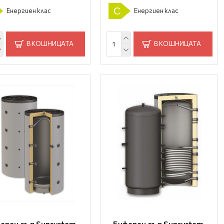
C
Енергиен клас
Енергиен клас
В КОШНИЦАТА
В КОШНИЦАТА
ерен съд Sunsystem,
Буферен съд Sunsystem,