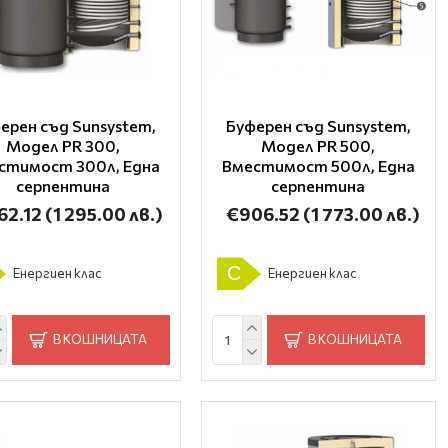
ерен съд Sunsystem,
Буферен съд Sunsystem,
Модел PR 300,
Модел PR 500,
стимост 300л, Една
Вместимост 500л, Една
серпентина
серпентина
62.12
(1 295.00 лв.)
€906.52
(1 773.00 лв.)
C
Енергиен клас
Енергиен клас
В КОШНИЦАТА
В КОШНИЦАТА