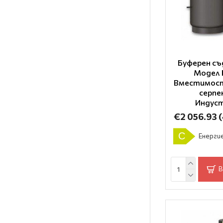
Буферен съ
Модел 
Вместимост
серпе
Индус
€2 056.93
C
Енергие
В