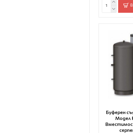
В
Буферен съ
Модел 
Вместимос
серп