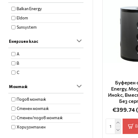
Balkan Energy
Eldom
Sunsystem
Енергиен клас
A
B
C
Буферен 
Монтаж
Energy, Мо
Инокс, Вме
Подов монтаж
Без се
Стенен монтаж
€399.74
Стенен/подов монтаж
В
Хоризонтален