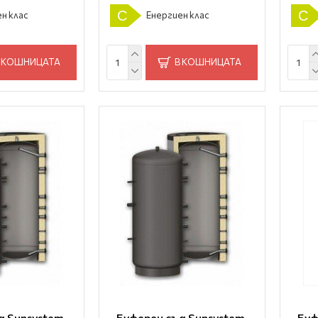
C
C
н клас
Енергиен клас
 КОШНИЦАТА
В КОШНИЦАТА
д Sunsystem,
Буферен съд Sunsystem,
Буф