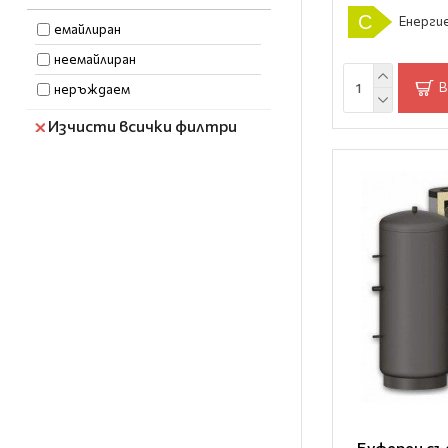
C
Енергие
1250
емайлиран
1350
неемайлиран
1400
В
неръждаем
Изчисти всички филтри
Буферен съ