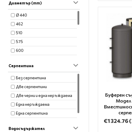
Диаметър (mm)
Ø 440
462
510
575
600
670
Серпентина
750
800
Без серпентина
850
Две серпентини
Буферен съ
990
Две черни и една неръждаема
Модел 
1040
Една неръждаема
Вместимост
серп
1050
Една серпентина
€1 324.76
(
1100
Една черна и Една неръждаема
Водосъдържател
1200