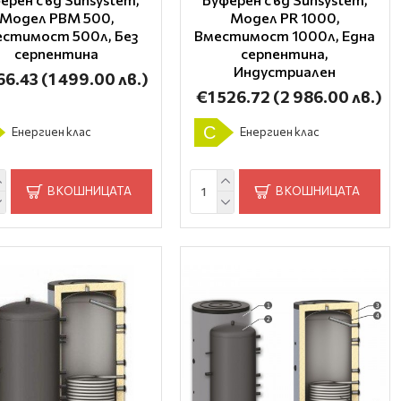
Модел PBM 500,
Модел PR 1000,
стимост 500л, Без
Вместимост 1000л, Една
серпентина
серпентина,
Индустриален
66.43
(1 499.00 лв.)
€1 526.72
(2 986.00 лв.)
C
Енергиен клас
Енергиен клас
В КОШНИЦАТА
В КОШНИЦАТА