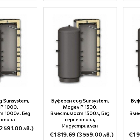
д Sunsystem,
Буферен съд Sunsystem,
Буф
P 1000,
Модел P 1500,
 1000л, Без
Вместимост 1500л, Без
Вме
ентина
серпентина,
Индустриален
2 591.00 лв.)
€1 819.69
(3 559.00 лв.)
€1 