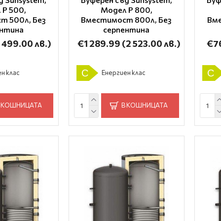
 P 500,
Модел P 800,
т 500л, Без
Вместимост 800л, Без
Вме
ентина
серпентина
1 499.00 лв.)
€1 289.99
(2 523.00 лв.)
€7
C
C
н клас
Енергиен клас
 КОШНИЦАТА
В КОШНИЦАТА