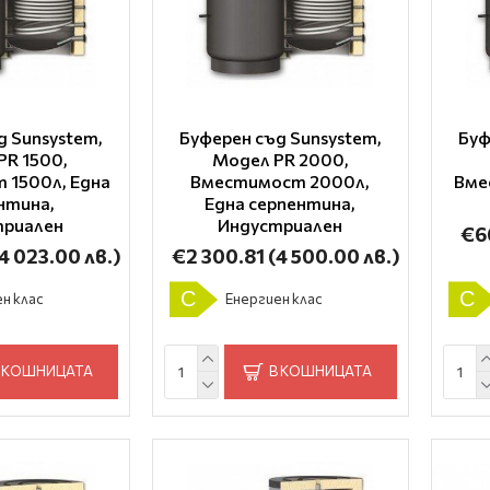
д Sunsystem,
Буферен съд Sunsystem,
Буф
PR 1500,
Модел PR 2000,
 1500л, Една
Вместимост 2000л,
Вме
нтина,
Една серпентина,
триален
Индустриален
€6
(4 023.00 лв.)
€2 300.81
(4 500.00 лв.)
C
C
н клас
Енергиен клас
 КОШНИЦАТА
В КОШНИЦАТА