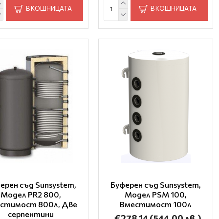
В КОШНИЦАТА
В КОШНИЦАТА
ерен съд Sunsystem,
Буферен съд Sunsystem,
Модел PR2 800,
Модел PSM 100,
стимост 800л, Две
Вместимост 100л
серпентини
€278.14
(544.00 лв.)