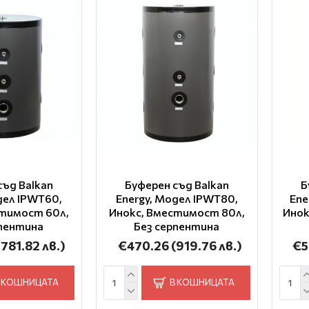
съд Balkan
Буферен съд Balkan
Б
дел IPWT60,
Energy, Модел IPWT80,
Ene
стимост 60л,
Инокс, Вместимост 80л,
Инок
рпентина
Без серпентина
(781.82 лв.)
€470.26
(919.76 лв.)
€5
 КОШНИЦАТА
В КОШНИЦАТА