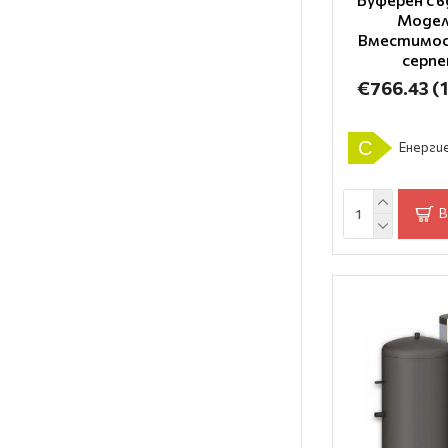
Модел
Вместимос
серп
€766.43
(
C
Енергие
В