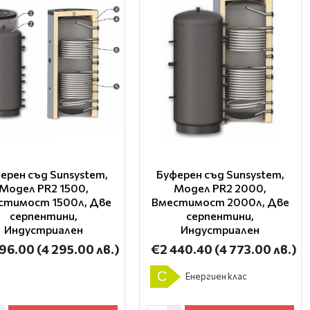
ерен съд Sunsystem,
Буферен съд Sunsystem,
Модел PR2 1500,
Модел PR2 2000,
стимост 1500л, Две
Вместимост 2000л, Две
серпентини,
серпентини,
Индустриален
Индустриален
196.00
(4 295.00 лв.)
€2 440.40
(4 773.00 лв.)
C
Енергиен клас