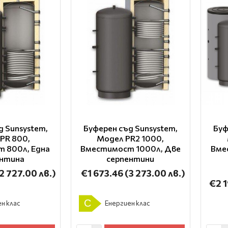
д Sunsystem,
Буферен съд Sunsystem,
Буф
PR 800,
Модел PR2 1000,
 800л, Една
Вместимост 1000л, Две
Вме
ентина
серпентини
2 727.00 лв.)
€1 673.46
(3 273.00 лв.)
€2 
C
н клас
Енергиен клас