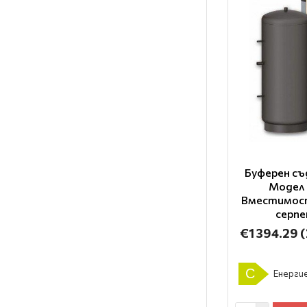
Буферен съ
Модел 
Вместимост
серп
€1 394.29
(
C
Енергие