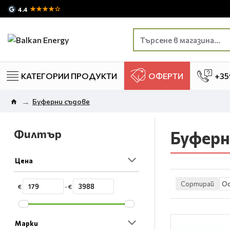
★★★★☆
4.4
КАТЕГОРИИ ПРОДУКТИ
ОФЕРТИ
+35
Буферни съдове
Филтър
Буферн
Цена
Сортирай
€
- €
Марки