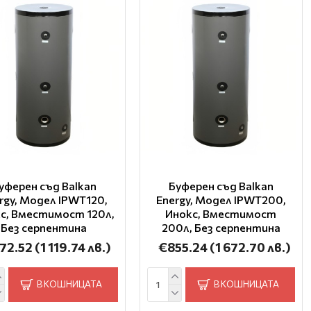
уферен съд Balkan
Буферен съд Balkan
rgy, Модел IPWT120,
Energy, Модел IPWT200,
с, Вместимост 120л,
Инокс, Вместимост
Без серпентина
200л, Без серпентина
72.52
(1 119.74 лв.)
€855.24
(1 672.70 лв.)
В КОШНИЦАТА
В КОШНИЦАТА