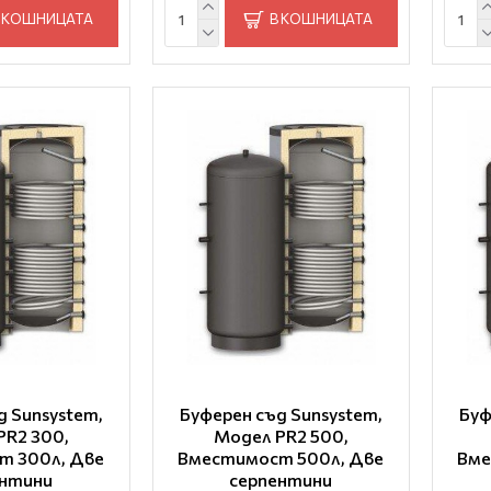
 КОШНИЦАТА
В КОШНИЦАТА
д Sunsystem,
Буферен съд Sunsystem,
Буф
PR2 300,
Модел PR2 500,
т 300л, Две
Вместимост 500л, Две
Вме
ентини
серпентини