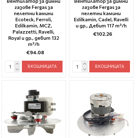
Вентилатор за димни
Вентилатор за димни
газове Fergas за
газове Fergas за
пелетни камини
пелетни камини
Ecoteck, Ferroli,
Edilkamin, Cadel, Ravelli
Edilkamin, MCZ,
и др., Дебит 117 m³/h
Palazzetti, Ravelli,
€102.26
Royal и др., дебит 132
m³/h
€94.08
В КОШНИЦАТА
В КОШНИЦАТА