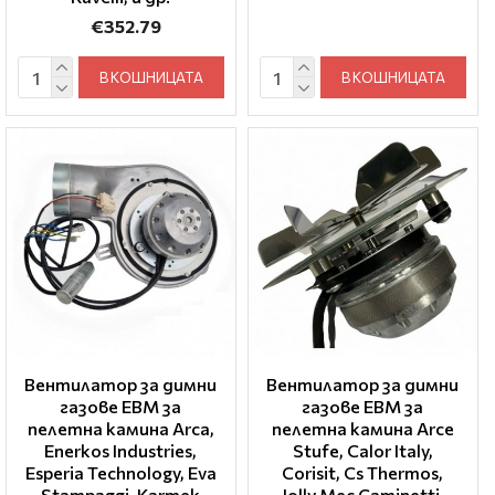
€352.79
В КОШНИЦАТА
В КОШНИЦАТА
Вентилатор за димни
Вентилатор за димни
газове EBM за
газове EBM за
пелетна камина Arca,
пелетна камина Arce
Enerkos Industries,
Stufe, Calor Italy,
Esperia Technology, Eva
Corisit, Cs Thermos,
Stampaggi, Karmek
Jolly Mec Caminetti,