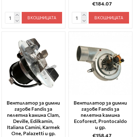
€184.07
В КОШНИЦАТА
В КОШНИЦАТА
Вентилатор за димни
Вентилатор за димни
газове Fandis за
газове Fandis за
пелетна камина Clam,
пелетна камина
Deville, Edilkamin,
Ecoforest, Prontocaldo
Italiana Camini, Karmek
и др.
One, Palazetti и др.
€158.47