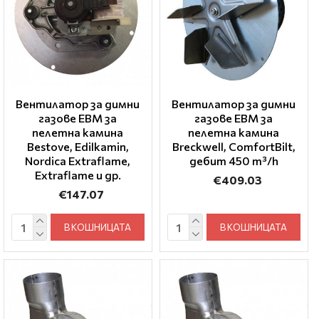
Вентилатор за димни
Вентилатор за димни
газове EBM за
газове EBM за
пелетна камина
пелетна камина
Bestove, Edilkamin,
Breckwell, ComfortBilt,
Nordica Extraflame,
дебит 450 m³/h
Extraflame и др.
€409.03
€147.07
В КОШНИЦАТА
В КОШНИЦАТА