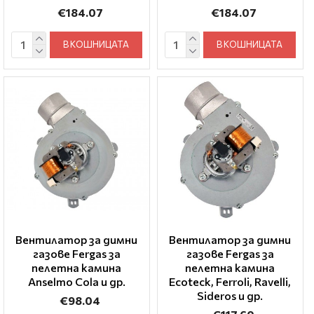
€184.07
€184.07
В КОШНИЦАТА
В КОШНИЦАТА
Вентилатор за димни
Вентилатор за димни
газове Fergas за
газове Fergas за
пелетна камина
пелетна камина
Anselmo Cola и др.
Ecoteck, Ferroli, Ravelli,
Sideros и др.
€98.04