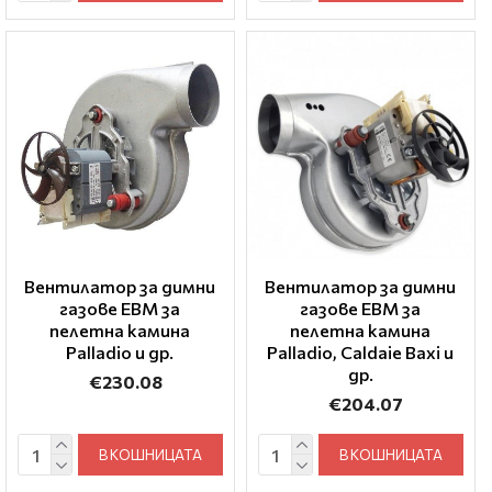
Вентилатор за димни
Вентилатор за димни
газове EBM за
газове EBM за
пелетна камина
пелетна камина
Palladio и др.
Palladio, Caldaie Baxi и
др.
€230.08
€204.07
В КОШНИЦАТА
В КОШНИЦАТА