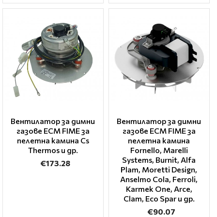
Вентилатор за димни
Вентилатор за димни
газове ECM FIME за
газове ECM FIME за
пелетна камина Cs
пелетна камина
Thermos и др.
Fornello, Marelli
Systems, Burnit, Alfa
€173.28
Plam, Moretti Design,
Anselmo Cola, Ferroli,
Karmek One, Arce,
Clam, Eco Spar и др.
€90.07