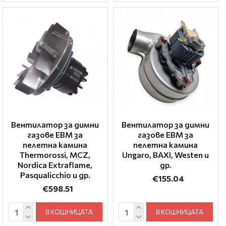
Вентилатор за димни
Вентилатор за димни
газове EBM за
газове EBM за
пелетна камина
пелетна камина
Thermorossi, MCZ,
Ungaro, BAXI, Westen и
Nordica Extraflame,
др.
Pasqualicchio и др.
€155.04
€598.51
В КОШНИЦАТА
В КОШНИЦАТА