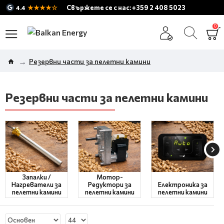
★★★★☆
Свържете се с нас: +359 2 408 5023
4.4
0
Резервни части за пелетни камини
Резервни части за пелетни камини
Запалки /
Мотор-
Нагреватели за
Редуктори за
Електроника за
пелетни камини
пелетни камини
пелетни камини