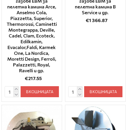
газове EBM за
газове EBM за
пелетна камина Arce,
пелетна камина B
Anselmo Cola,
Service и др.
Piazzetta, Superior,
€1 366.87
Thermorossi, Caminetti
Montegrappa, Deville,
Cadel, Clam, Ecoteck,
Edilkamin,
Evacalor,Faldi, Karmek
One, La Nordica,
Moretti Design, Ferroli,
Palazzetti, Royal,
Ravelli и др.
€217.55
В КОШНИЦАТА
В КОШНИЦАТА