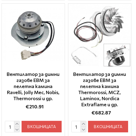
Вентилатор за димни
Вентилатор за димни
газове EBM за
газове EBM за
пелетна камина
пелетна камина
Ravelli, Jolly Mec, Nobis,
Thermorossi, MCZ,
Thermorossi и др.
Laminox, Nordica
Extraflame и др.
€210.91
€682.87
В КОШНИЦАТА
В КОШНИЦАТА