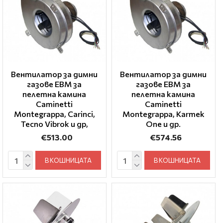
Вентилатор за димни
Вентилатор за димни
газове EBM за
газове EBM за
пелетна камина
пелетна камина
Caminetti
Caminetti
Montegrappa, Carinci,
Montegrappa, Karmek
Tecno Vibrok и др,
One и др.
€513.00
€574.56
В КОШНИЦАТА
В КОШНИЦАТА