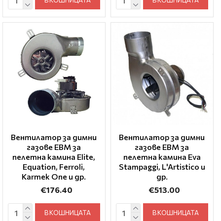
Вентилатор за димни
Вентилатор за димни
газове EBM за
газове EBM за
пелетна камина Elite,
пелетна камина Eva
Equation, Ferroli,
Stampaggi, L'Artistico и
Karmek One и др.
др.
€176.40
€513.00
В КОШНИЦАТА
В КОШНИЦАТА