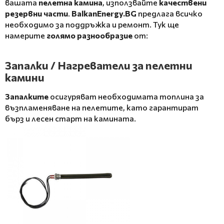
вашата
пелетна камина
, използвайте
качествени
резервни части
.
BalkanEnergy.BG
предлага всичко
необходимо за поддръжка и ремонт. Тук ще
намерите
голямо разнообразие
от:
Запалки / Нагреватели за пелетни
камини
Запалките
осигуряват необходимата топлина за
възпламеняване на пелетите, като гарантират
бърз и лесен старт на камината.