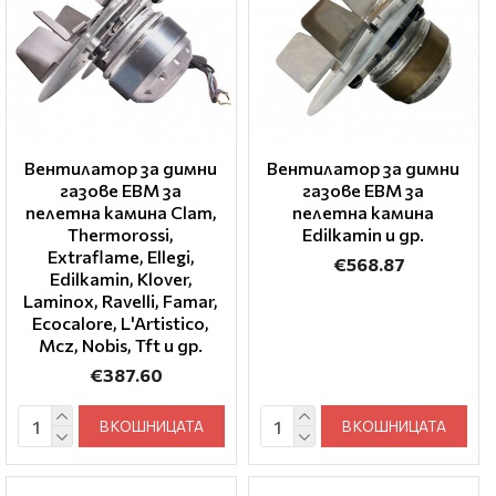
Вентилатор за димни
Вентилатор за димни
газове EBM за
газове EBM за
пелетна камина Clam,
пелетна камина
Thermorossi,
Edilkamin и др.
Extraflame, Ellegi,
€568.87
Edilkamin, Klover,
Laminox, Ravelli, Famar,
Ecocalore, L'Artistico,
Mcz, Nobis, Tft и др.
€387.60
В КОШНИЦАТА
В КОШНИЦАТА