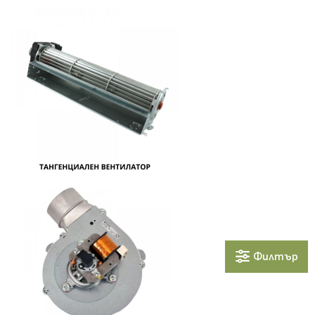
Филтър