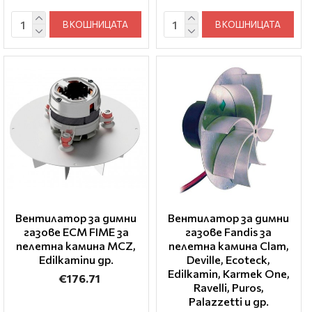
В КОШНИЦАТА
В КОШНИЦАТА
Вентилатор за димни
Вентилатор за димни
газове ECM FIME за
газове Fandis за
пелетна камина MCZ,
пелетна камина Clam,
Edilkaminи др.
Deville, Ecoteck,
Edilkamin, Karmek One,
€176.71
Ravelli, Puros,
Palazzetti и др.