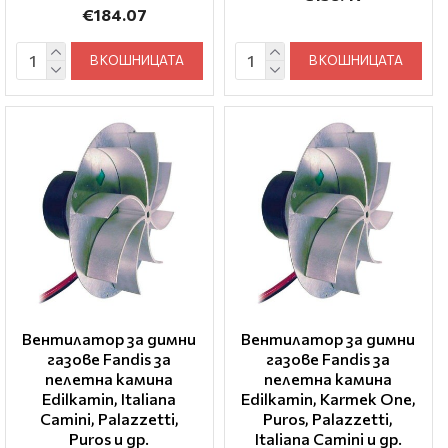
€184.07
В КОШНИЦАТА
В КОШНИЦАТА
Вентилатор за димни
Вентилатор за димни
газове Fandis за
газове Fandis за
пелетна камина
пелетна камина
Edilkamin, Italiana
Edilkamin, Karmek One,
Camini, Palazzetti,
Puros, Palazzetti,
Puros и др.
Italiana Camini и др.