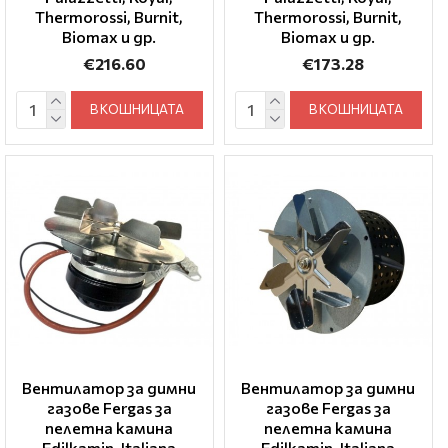
Thermorossi, Burnit,
Thermorossi, Burnit,
Biomax и др.
Biomax и др.
€216.60
€173.28
В КОШНИЦАТА
В КОШНИЦАТА
Вентилатор за димни
Вентилатор за димни
газове Fergas за
газове Fergas за
пелетна камина
пелетна камина
Edilkamin, Italiana
Edilkamin, Italiana