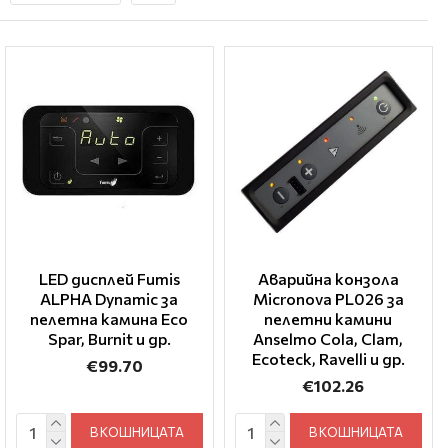
LED дисплей Fumis
Аварийна конзола
ALPHA Dynamic за
Micronova PL026 за
пелетна камина Eco
пелетни камини
Spar, Burnit и др.
Anselmo Cola, Clam,
Ecoteck, Ravelli и др.
€99.70
€102.26
В КОШНИЦАТА
В КОШНИЦАТА