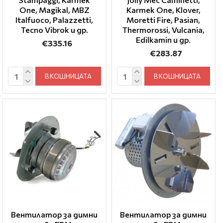
One, Magikal, MBZ
Karmek One, Klover,
Italfuoco, Palazzetti,
Moretti Fire, Pasian,
Tecno Vibrok и др.
Thermorossi, Vulcania,
Edilkamin и др.
€335.16
€283.87
В КОШНИЦАТА
В КОШНИЦАТА
Вентилатор за димни
Вентилатор за димни