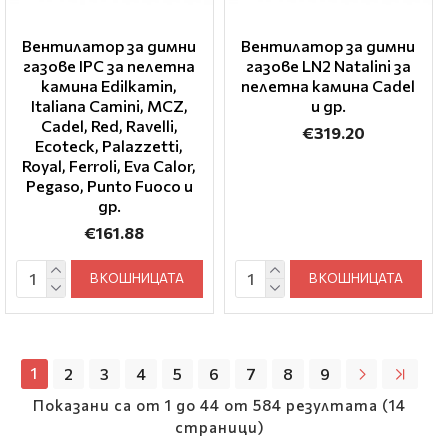
Вентилатор за димни
Вентилатор за димни
газове IPC за пелетна
газове LN2 Natalini за
камина Edilkamin,
пелетна камина Cadel
Italiana Camini, MCZ,
и др.
Cadel, Red, Ravelli,
€319.20
Ecoteck, Palazzetti,
Royal, Ferroli, Eva Calor,
Pegaso, Punto Fuoco и
др.
€161.88
В КОШНИЦАТА
В КОШНИЦАТА
1
2
3
4
5
6
7
8
9
Показани са от 1 до 44 от 584 резултата (14
страници)