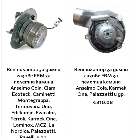
Вентилатор за димни
Вентилатор за димни
газове EBM за
газове EBM за
пелетна камина
пелетна камина
Anselmo Cola, Clam,
Anselmo Cola, Karmek
Ecoteck, Caminetti
One, Palazzetti и др.
Montegrappa,
€310.08
Termovana Uno,
Edilkamin, Evacalor,
Ferroli, Karmek One,
Laminox, MCZ, La
Nordica, Palazzetti,
Ravelli, и др.