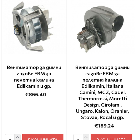
Вентилатор за димни
Вентилатор за димни
газове EBM за
газове EBM за
пелетна камина
пелетна камина
Edilkamin и др.
Edilkamin, Italiana
Camini, MCZ, Cadel,
€866.40
Thermorossi, Moretti
Design, Girolami,
Ungaro, Kalon, Oranier,
Stovax, Rocal и др.
€189.24
В КОШНИЦАТА
В КОШНИЦАТА