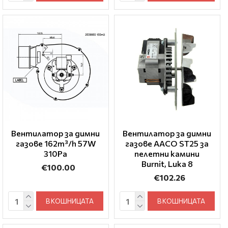
Вентилатор за димни
Вентилатор за димни
газове 162m³/h 57W
газове AACO ST25 за
310Pa
пелетни камини
Burnit, Luka 8
€100.00
€102.26
В КОШНИЦАТА
В КОШНИЦАТА