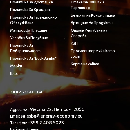
Политика За Доставка
Станете Наш B2B
Партньор
Политика За Връщане
Безплатна Консултация
Политика За Гаранционно
Обслужване
Връщане На Продукти
Методи За Плащане
Онлайн Решаване на
Спорове
Условия За Ползване
КЗП
Политика За
Поверителност
Проследи поръчка като
гост
Политика За "Бисквитки"
Карта на сайта
Марки
Блог
ЗА ВРЪЗКА С НАС
ул. Места 22, Петрич, 2850
Адрес:
salesbg@energy-economy.eu
Email:
+359 2 408 5023
Телефон:
Работно време: