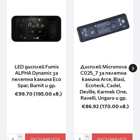
LED дисплей Fumis
Дисплей Micronova
ALPHA Dynamic за
C025_7 за пелетна
пелетна камина Eco
камина Arce, Biasi,
Spar, Burnit и др.
Ecoteck, Cadel,
Deville, Karmek One,
€99.70
(195.00 лв.)
Ravelli, Ungaro и др.
€86.92
(170.00 лв.)
В КОШНИЦАТА
В КОШНИЦАТА