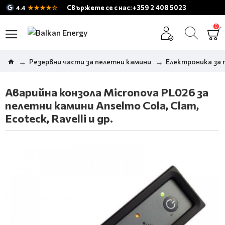
★★★★☆
Свържете се с нас: +359 2 408 5023
4.4
0
Резервни части за пелетни камини
Електроника за 
Аварийна конзола Micronova PL026 за
пелетни камини Anselmo Cola, Clam,
Ecoteck, Ravelli и др.