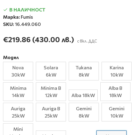
В НАЛИЧНОСТ
Марка:
Fumis
SKU:
16.449.060
€219.86
(430.00 лв.)
с вкл. ДДС
Модел
Nova
Solara
Tukana
Karina
30kW
6kW
8kW
10kW
Minima
Minima B
Alba B
14kW
12kW
Alba 18kW
18kW
Auriga
Auriga B
Gemini
Gemini
25kW
25kW
8kW
10kW
Mini