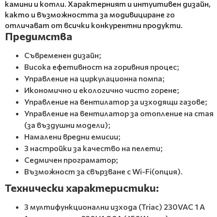
камини и котли. Характерният и интуитивен дизайн,
както и възможността за модивициране го
отличават от всички конкурентни продукти.
Предимства
Съвременен дизайн;
Висока ефетивност на горивния процес;
Управление на циркулационна помпа;
Икономично и екологично чисто горене;
Управление на вентилатор за изходящи газове;
Управление на вентилатор за отопление на стая
(за въздушни модели);
Намалени вредни емисии;
3 настройки за качество на пелети;
Седмичен програматор;
Възможност за свързване с Wi-Fi(опция).
Технически характеристики:
3 мултифункционални изхода (Triac) 230VAC 1 A