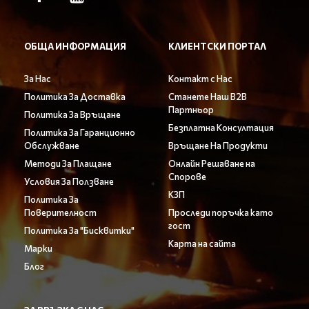
ОБЩА ИНФОРМАЦИЯ
КЛИЕНТСКИ ПОРТАЛ
За Нас
Контакт с Нас
Политика За Доставка
Станете Наш B2B
Партньор
Политика За Връщане
Безплатна Консултация
Политика За Гаранционно
Обслужване
Връщане На Продукти
Методи За Плащане
Онлайн Решаване на
Спорове
Условия За Ползване
КЗП
Политика За
Поверителност
Проследи поръчка като
гост
Политика За "Бисквитки"
Карта на сайта
Марки
Блог