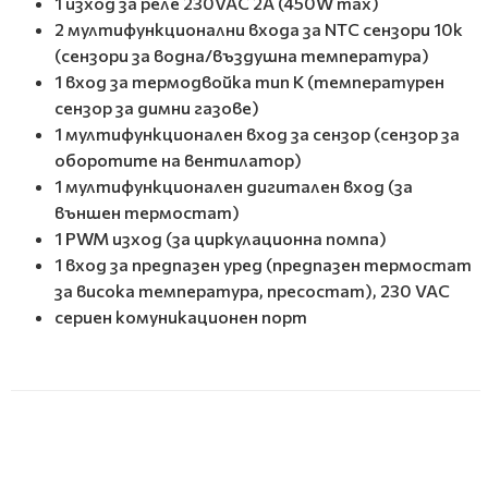
1 изход за реле 230VAC 2A (450W max)
2 мултифункционални входа за NTC сензори 10k
(сензори за водна/въздушна температура)
1 вход за термодвойка тип K (температурен
сензор за димни газове)
1 мултифункционален вход за сензор (сензор за
оборотите на вентилатор)
1 мултифункционален дигитален вход (за
външен термостат)
1 PWM изход (за циркулационна помпа)
1 вход за предпазен уред (предпазен термостат
за висока температура, пресостат), 230 VAC
сериен комуникационен порт