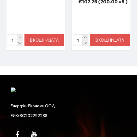
€102.26
(200.00 лв.)
В КОШНИЦАТА
В КОШНИЦАТА
Енерджи Економи ООД
ЕИК: BG202292288