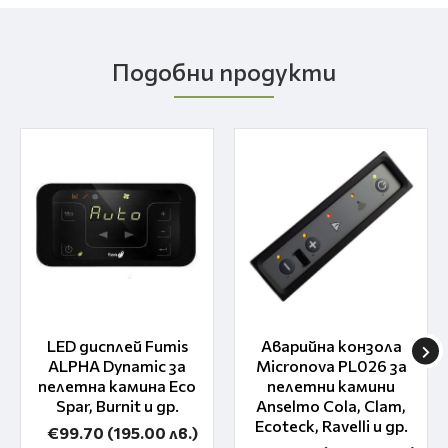
Подобни продукти
LED дисплей Fumis
Аварийна конзола
ALPHA Dynamic за
Micronova PL026 за
пелетна камина Eco
пелетни камини
Spar, Burnit и др.
Anselmo Cola, Clam,
Ecoteck, Ravelli и др.
€99.70
(195.00 лв.)