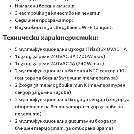
Намалени вредни емисии;
3 настройки за качество на пелети;
Седмичен програматор;
Възможност за свързване с Wi-Fi(опция).
Технически характеристики:
5 мултифункционални изхода (Triac) 240VAC 1 A
1 изход за реле 240VAC 3A (700W max)
1 изход за реле 240VAC 1A (240W max)
2 мултифункционални входа за NTC сензори 10k
(сензори за водна/въздушна температура)
2 входа за термодвойка тип K (температурен
сензор за димни газове)
2 мултифункционални входа за сензор (сензор за
оборотите на вентилатор, сензор за ниво на
пелетите)
2 мултифункционални дигитални входа (за
външен термостат, за отворена врата)