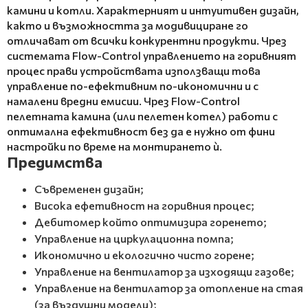
камини и котли. Характерният и интуитивен дизайн,
както и възможността за модивициране го
отличават от всички конкурентни продукти. Чрез
системата Flow-Control управлението на горивният
процес прави устройствата използващи това
управление по-ефективним по-икономични и с
намалени вредни емисии. Чрез Flow-Control
пелетната камина (или пелетен котел) работи с
оптимална ефективност без да е нужно от фини
настройки по време на монтирането ѝ.
Предимства
Съвременен дизайн;
Висока ефетивност на горивния процес;
Дебитомер който оптимизира горенето;
Управление на циркулационна помпа;
Икономично и екологично чисто горене;
Управление на вентилатор за изходящи газове;
Управление на вентилатор за отопление на стая
(за въздушни модели);