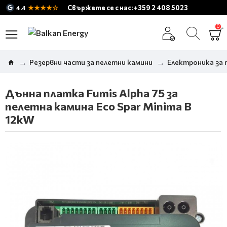
★★★★☆
Свържете се с нас: +359 2 408 5023
4.4
0
Резервни части за пелетни камини
Електроника за 
Дънна платка Fumis Alpha 75 за
пелетна камина Eco Spar Minima B
12kW