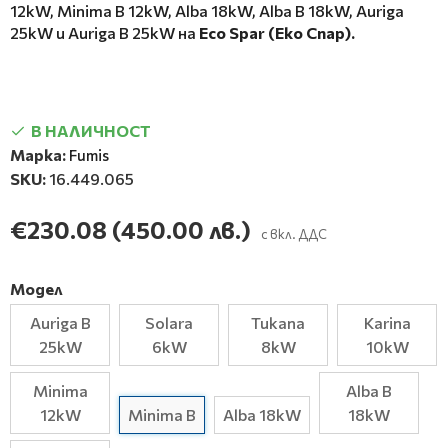
12kW, Minima B 12kW, Alba 18kW, Alba B 18kW, Auriga
25kW и Auriga B 25kW на
Eco Spar (Еко Спар).
В НАЛИЧНОСТ
Марка:
Fumis
SKU:
16.449.065
€230.08
(450.00 лв.)
с вкл. ДДС
Модел
Auriga B
Solara
Tukana
Karina
25kW
6kW
8kW
10kW
Minima
Alba B
12kW
Minima B
Alba 18kW
18kW