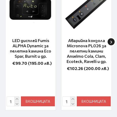
LED дисплей Fumis
Аварийна конзола
ALPHA Dynamic за
Micronova PL026 за
пелетна камина Eco
пелетни камини
Spar, Burnit и др.
Anselmo Cola, Clam,
Ecoteck, Ravelli и др.
€99.70
(195.00 лв.)
€102.26
(200.00 лв.)
В КОШНИЦАТА
В КОШНИЦАТА