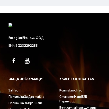
Енерджи Економи ООД
ЕИК: BG202292288
ОБЩА ИНФОРМАЦИЯ
КЛИЕНТСКИ ПОРТАЛ
За Нас
Контакт с Нас
Политика За Доставка
Станете Наш B2B
Партньор
Политика За Връщане
Безплатна Консултация