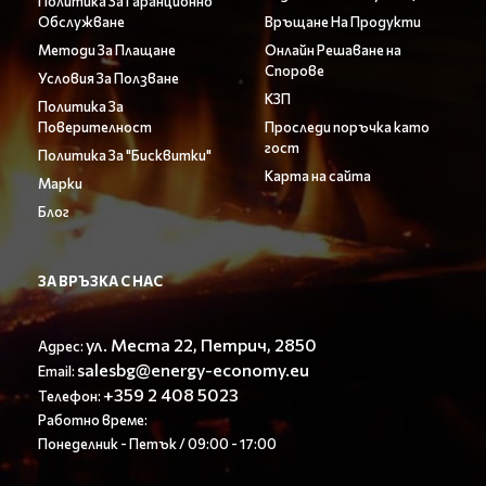
Политика За Гаранционно
Обслужване
Връщане На Продукти
Методи За Плащане
Онлайн Решаване на
Спорове
Условия За Ползване
КЗП
Политика За
Поверителност
Проследи поръчка като
гост
Политика За "Бисквитки"
Карта на сайта
Марки
Блог
ЗА ВРЪЗКА С НАС
ул. Места 22, Петрич, 2850
Адрес:
salesbg@energy-economy.eu
Email:
+359 2 408 5023
Телефон:
Работно време:
Понеделник - Петък / 09:00 - 17:00