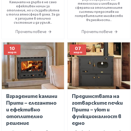
Камината на дърва е не само
технологии и иновации в
ефективен начин за
сферата на отоплителните
отопление, но и създава уютна
системи предоставя на
и топла атмосфера в дома. За да
потребителите множество
я запазите в отлично
възможности..
състояние и да удълж..
Прочети повече
Прочети повече
10
07
март
март
Вградените камини
Предимствата на
Прити – елегантно
готварските печки
и ефективно
Прити – уют и
отоплително
функционалност в
решение
едно