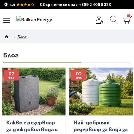
★★★★☆
Свържете се с нас: +359 2 408 5023
4.4
0
Блог
Блог
02
02
фев
фев
Какво е резервоар
Най-добрият
за дъждовна вода и
резервоар за вода за