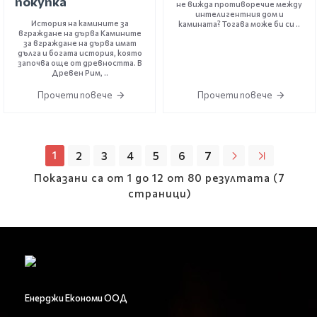
покупка
не вижда противоречие между
интелигентния дом и
История на камините за
камината? Тогава може би си ..
вграждане на дърва Камините
за вграждане на дърва имат
дълга и богата история, която
започва още от древността. В
Древен Рим, ..
Прочети повече
Прочети повече
1
2
3
4
5
6
7
Показани са от 1 до 12 от 80 резултата (7
страници)
Енерджи Економи ООД