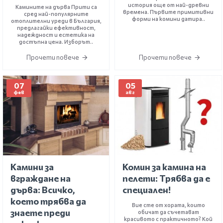
история още от най-древни
Камините на дърва Прити са
времена. Първите примитивни
сред най-популярните
форми на комини датира..
отоплителни уреди в България,
предлагайки ефективност,
надеждност и естетика на
достъпна цена. Изборът..
Прочети повече
Прочети повече
07
05
фев
авг
Камини за
Комин за камина на
вграждане на
пелети: Трябва да е
дърва: Всичко,
специален!
което трябва да
Вие сте от хората, които
знаете преди
обичат да съчетават
красивото с практичното? Кой