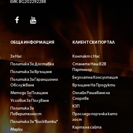
ЕИК: BG202292288
ОБЩА ИНФОРМАЦИЯ
КЛИЕНТСКИ ПОРТАЛ
За Нас
Контакт с Нас
Политика За Доставка
Станете Наш B2B
Партньор
Политика За Връщане
Безплатна Консултация
Политика За Гаранционно
Обслужване
Връщане На Продукти
Методи За Плащане
Онлайн Решаване на
Спорове
Условия За Ползване
КЗП
Политика За
Поверителност
Проследи поръчка като
гост
Политика За "Бисквитки"
Карта на сайта
Марки