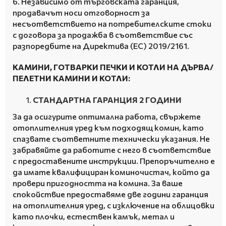
6. Независимо от търговската гаранция,
продавачът носи отговорност за
несъответствието на потребителските стоки
с договора за продажба в съответствие със
разпоредбите на Директива (ЕС) 2019/2161.
КАМИНИ, ГОТВАРКИ ПЕЧКИ И КОТЛИ НА ДЪРВА/
ПЕЛЕТНИ КАМИНИ И КОТЛИ:
СТАНДАРТНА ГАРАНЦИЯ 2 ГОДИНИ
За да осигурите оптимална работа, свържете
отоплителния уред към подходящ комин, като
спазвате съответните технически указания.
Не
забравяйте да работите с него в съответствие
с предоставените инструкции.
Препоръчително е
да имате квалифициран коминочистач, който да
провери пригодността на комина.
За ваше
спокойствие предоставяме две години гаранция
на отоплителния уред, с изключение на облицовки
като плочки, естествен камък, метал и