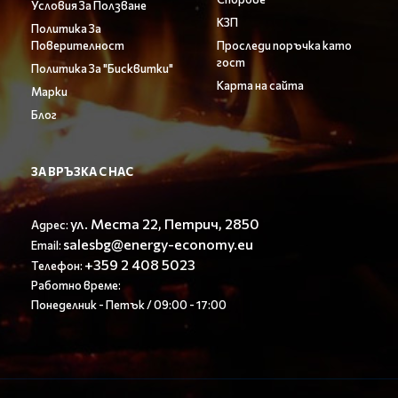
Условия За Ползване
КЗП
Политика За
Поверителност
Проследи поръчка като
гост
Политика За "Бисквитки"
Карта на сайта
Марки
Блог
ЗА ВРЪЗКА С НАС
ул. Места 22, Петрич, 2850
Адрес:
salesbg@energy-economy.eu
Email:
+359 2 408 5023
Телефон:
Работно време:
Понеделник - Петък / 09:00 - 17:00