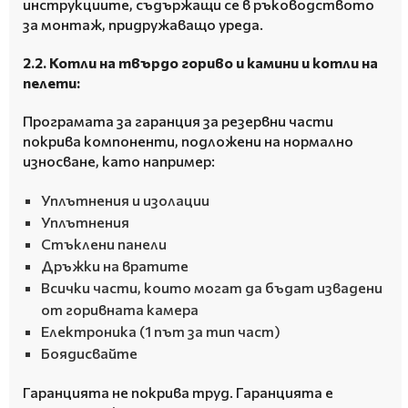
инструкциите, съдържащи се в ръководството
за монтаж, придружаващо уреда.
2.2.
Котли на твърдо гориво и камини и котли на
пелети:
Програмата за гаранция за резервни части
покрива компоненти, подложени на нормално
износване, като например:
Уплътнения и изолации
Уплътнения
Стъклени панели
Дръжки на вратите
Всички части, които могат да бъдат извадени
от горивната камера
Електроника (1 път за тип част)
Боядисвайте
Гаранцията не покрива труд.
Гаранцията е