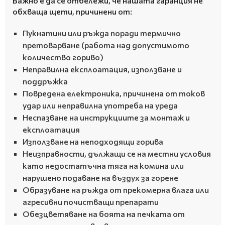
Важно е да се отбележи, че нашата гаранция не
обхваща щети, причинени от:
Пукнатини или ръжда поради термично
претоварване (работа над допустимото
количество гориво)
Неправилна експлоатация, използване и
поддръжка
Повредена електроника, причинена от токов
удар или неправилна употреба на уреда
Неспазване на инструкциите за монтаж и
експлоатация
Използване на неподходящи горива
Неизправности, дължащи се на местни условия
като недостатъчна тяга на комина или
нарушено подаване на въздух за горене
Образуване на ръжда от прекомерна влага или
агресивни почистващи препарати
Обезцветяване на боята на печката от