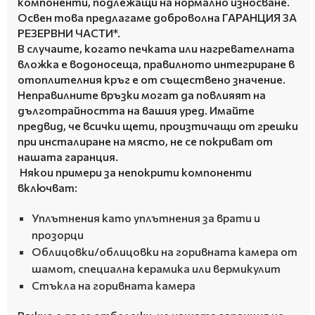
компоненти, подлежащи на нормално износване.
Освен това предлагаме доброволна ГАРАНЦИЯ ЗА
РЕЗЕРВНИ ЧАСТИ*.
В случаите, когато печката или нагревателната
вложка е водоносеща, правилното интегриране в
отоплителния кръг е от съществено значение.
Неправилните връзки могат да повлияят на
дълготрайността на вашия уред.
Имайте
предвид, че всички щети, произтичащи от грешки
при инсталиране на място, не се покриват от
нашата гаранция.
Някои примери за непокрити компоненти
включват:
Уплътнения като уплътнения за врати и
прозорци
Облицовки/облицовки на горивната камера от
шамот, специална керамика или вермикулит
Стъкла на горивната камера