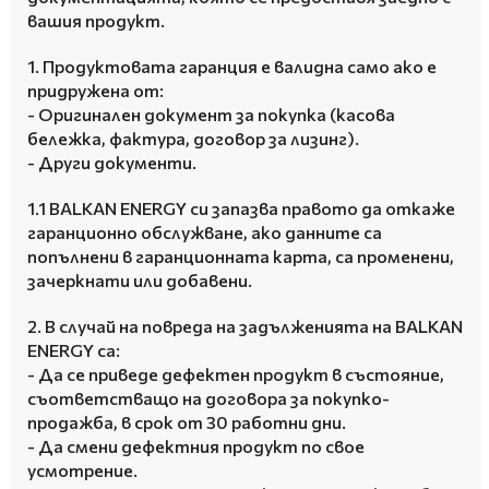
вашия продукт.
1. Продуктовата гаранция е валидна само ако е
придружена от:
- Оригинален документ за покупка (касова
бележка, фактура, договор за лизинг).
- Други документи.
1.1 BALKAN ENERGY си запазва правото да откаже
гаранционно обслужване, ако данните са
попълнени в гаранционната карта, са променени,
зачеркнати или добавени.
2. В случай на повреда на задълженията на BALKAN
ENERGY са:
- Да се ​​приведе дефектен продукт в състояние,
съответстващо на договора за покупко-
продажба, в срок от 30 работни дни.
- Да смени дефектния продукт по свое
усмотрение.