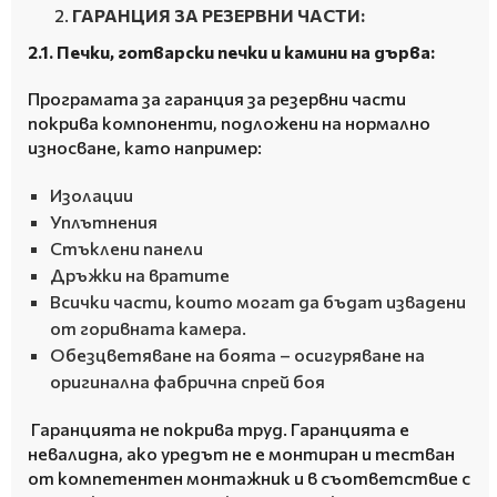
ГАРАНЦИЯ ЗА РЕЗЕРВНИ ЧАСТИ:
2.1.
Печки, готварски печки и камини на дърва:
Програмата за гаранция за резервни части
покрива компоненти, подложени на нормално
износване, като например:
Изолации
Уплътнения
Стъклени панели
Дръжки на вратите
Всички части, които могат да бъдат извадени
от горивната камера.
Обезцветяване на боята – осигуряване на
оригинална фабрична спрей боя
Гаранцията не покрива труд.
Гаранцията е
невалидна, ако уредът не е монтиран и тестван
от компетентен монтажник и в съответствие с