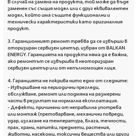
В случай на замяна на продукта, той може да бъде
заменен със същия модел или с друг еквивалентен
модел, който има същите функционални и
технически характеристики като оригиналния
продукт.
3. Гаранционният ремонт трябва да се извърши в
оторизиран сервизен център, избран от BALKAN
ENERGY.
Гаранцията на продукта няма да е важна,
ако ремонтът се извършва в неоторизиран
сервизен център или от непълномощен лице.
4. Гаранцията не покрива нито едно от следните:
- Извършване на периодични прегледи,
обслужване, ремонт или подмяна на размерени
части в резултат на нормална експлоатация.
- Дефекти, причинени от неправилна употреба
или монтаж (претоварване, механични повреди,
удар, излагане на температура, влага, течности,
прах, храни, напитки, предмети, растения,
животни, насекоми, токсични вещества или други