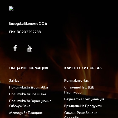
Енерджи Економи ООД
ЕИК: BG202292288
ОБЩА ИНФОРМАЦИЯ
КЛИЕНТСКИ ПОРТАЛ
За Нас
Контакт с Нас
Политика За Доставка
Станете Наш B2B
Партньор
Политика За Връщане
Безплатна Консултация
Политика За Гаранционно
Обслужване
Връщане На Продукти
Методи За Плащане
Онлайн Решаване на
Спорове