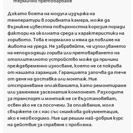
термично претоварване
Докато боята на модула издържа на
температури в горивната камера, може да
възникне известна повърхностна корозия поради
фактори на околната среда и характеристики на
горивото.
Това е нормално и няма да повлияе на
живота на уреда.
Не забравяйте, че използването
на неподходящи горива или претоварването на
отоплителното устройство може да причини
преждевременно износване, което не се покрива
от нашата гаранция.
Гаранцията започва да тече
от деня на доставка или монтаж.
Ние
отстраняваме оплакванията, като ремонтираме
или заменяме засегнатия компонент.
Разходите
за транспорт и монтаж не се възстановяват,
освен ако не са посочени.
За оплаквания, моля
свържете се с нас със снимкова документация,
ако е необходимо.
Ние ще решим най-добрия курс
на действие за справяне с проблема.