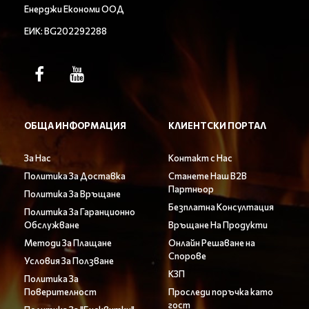
Енерджи Економи ООД
ЕИК: BG202292288
ОБЩА ИНФОРМАЦИЯ
КЛИЕНТСКИ ПОРТАЛ
За Нас
Контакт с Нас
Политика За Доставка
Станете Наш B2B
Партньор
Политика За Връщане
Безплатна Консултация
Политика За Гаранционно
Обслужване
Връщане На Продукти
Методи За Плащане
Онлайн Решаване на
Спорове
Условия За Ползване
КЗП
Политика За
Поверителност
Проследи поръчка като
гост