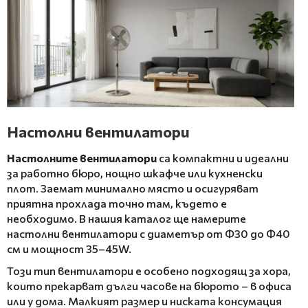
Настолни вентилатори
Настолните вентилатори
са компактни и идеални
за работно бюро, нощно шкафче или кухненски
плот. Заемат минимално място и осигуряват
приятна прохлада точно там, където е
необходимо. В нашия каталог ще намерите
настолни вентилатори с диаметър от Ф30 до Ф40
см и мощност 35–45W.
Този тип вентилатори е особено подходящ за хора,
които прекарват дълги часове на бюрото – в офиса
или у дома. Малкият размер и ниската консумация