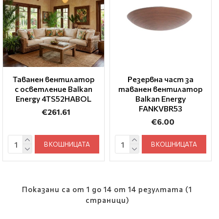
Таванен вентилатор
Резервна част за
с осветление Balkan
таванен вентилатор
Energy 4TS52HABOL
Balkan Energy
FANKVBR53
€261.61
€6.00
В КОШНИЦАТА
В КОШНИЦАТА
Показани са от 1 до 14 от 14 резултата (1
страници)