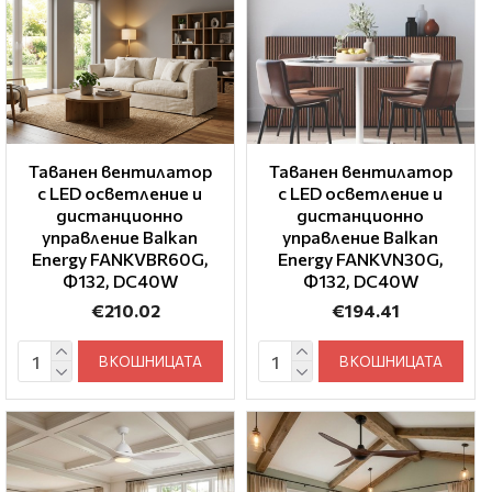
Таванен вентилатор
Таванен вентилатор
с LED осветление и
с LED осветление и
дистанционно
дистанционно
управление Balkan
управление Balkan
Energy FANKVBR60G,
Energy FANKVN30G,
Ф132, DC40W
Ф132, DC40W
€210.02
€194.41
В КОШНИЦАТА
В КОШНИЦАТА