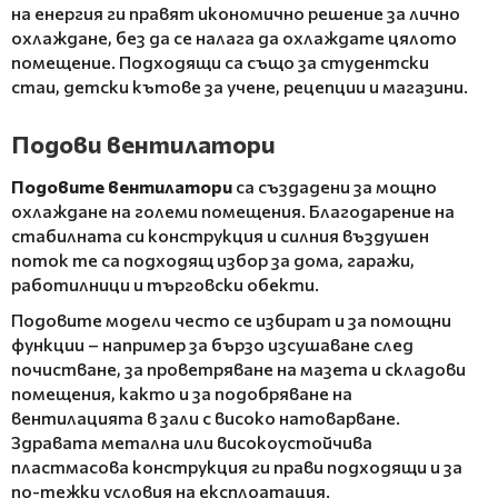
на енергия ги правят икономично решение за лично
охлаждане, без да се налага да охлаждате цялото
помещение. Подходящи са също за студентски
стаи, детски кътове за учене, рецепции и магазини.
Подови вентилатори
Подовите вентилатори
са създадени за мощно
охлаждане на големи помещения. Благодарение на
стабилната си конструкция и силния въздушен
поток те са подходящ избор за дома, гаражи,
работилници и търговски обекти.
Подовите модели често се избират и за помощни
функции – например за бързо изсушаване след
почистване, за проветряване на мазета и складови
помещения, както и за подобряване на
вентилацията в зали с високо натоварване.
Здравата метална или високоустойчива
пластмасова конструкция ги прави подходящи и за
по-тежки условия на експлоатация.