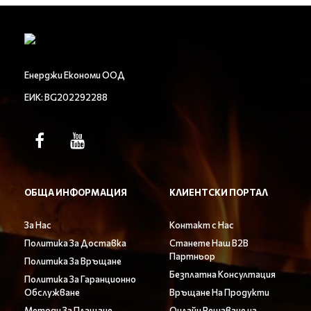
Енерджи Економи ООД
ЕИК: BG202292288
ОБЩА ИНФОРМАЦИЯ
КЛИЕНТСКИ ПОРТАЛ
За Нас
Контакт с Нас
Политика За Доставка
Станете Наш B2B
Партньор
Политика За Връщане
Безплатна Консултация
Политика За Гаранционно
Обслужване
Връщане На Продукти
Методи За Плащане
Онлайн Решаване на