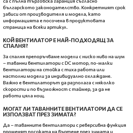
са с пълна търговска гаранция съгласно
българското законодателство. Конкретният срок
зависи от производителя и модела, като
информацията е посочена в продуктовата
страница на всеки артикул.
КОЙ ВЕНТИЛАТОР Е НАЙ-ПОДХОДЯЩ ЗА
СПАЛНЯ?
За спалня препоръчваме модели с ниско ниво на шум
– таванни вентилатори с DC мотор, по-малки
вентилатори на стойка с тиха работа или
настолни модели за индивидуално охлаждане.
Важно е вентилаторът да разполага с няколко
скорости и по възможност с таймер, за да не
работи цяла нощ.
МОГАТ ЛИ ТАВАННИТЕ ВЕНТИЛАТОРИ ДА СЕ
ИЗПОЛЗВАТ ПРЕЗ ЗИМАТА?
Да – таванните вентилатори с реверсивна функция
променят посоката на въртене през зимата и