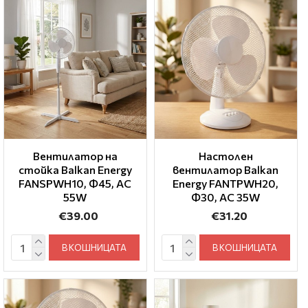
Вентилатор на
Настолен
стойка Balkan Energy
вентилатор Balkan
FANSPWH10, Ф45, AC
Energy FANTPWH20,
55W
Ф30, AC 35W
€39.00
€31.20
В КОШНИЦАТА
В КОШНИЦАТА