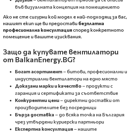
във визуалната концепция на помещението
Ако не сте сигурни кой модел е най-подходящ за вас,
нашият екип ще ви предостави
безплатна
професионална консултация
според конкретното
помещение и вашите изисквания.
Защо да купувате вентилатори
от BalkanEnergy.BG?
Богат асортимент
– битови, професионални и
индустриални вентилатори на едно място
Доказани марки и качество
– продукти с
гаранция и сертификати за съответствие
Конкурентни цени
– директни доставки от
производителите без посредници
Бърза доставка
– до всяка точка на България
чрез утвърдени куриерски партньори
Експертна консултация
– нашите