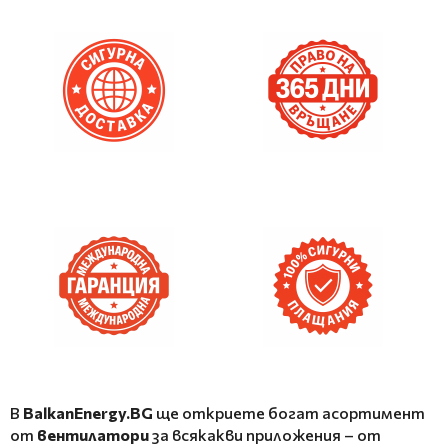
В
BalkanEnergy.BG
ще откриете богат асортимент
от
вентилатори
за всякакви приложения – от