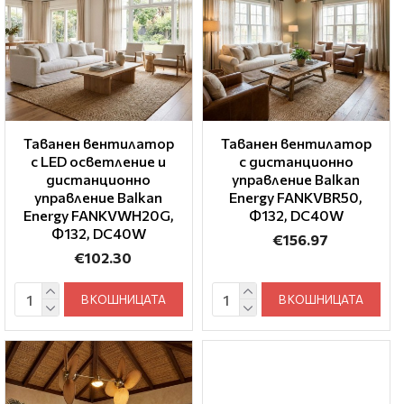
Таванен вентилатор
Таванен вентилатор
с LED осветление и
с дистанционно
дистанционно
управление Balkan
управление Balkan
Energy FANKVBR50,
Energy FANKVWH20G,
Ф132, DC40W
Ф132, DC40W
€156.97
€102.30
В КОШНИЦАТА
В КОШНИЦАТА