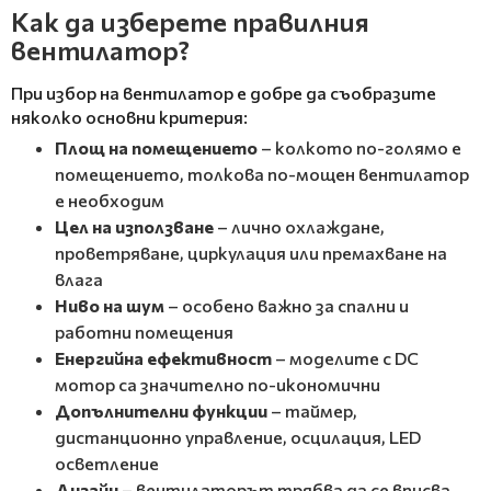
Как да изберете правилния
вентилатор?
При избор на вентилатор е добре да съобразите
няколко основни критерия:
Площ на помещението
– колкото по-голямо е
помещението, толкова по-мощен вентилатор
е необходим
Цел на използване
– лично охлаждане,
проветряване, циркулация или премахване на
влага
Ниво на шум
– особено важно за спални и
работни помещения
Енергийна ефективност
– моделите с DC
мотор са значително по-икономични
Допълнителни функции
– таймер,
дистанционно управление, осцилация, LED
осветление
Дизайн
– вентилаторът трябва да се вписва