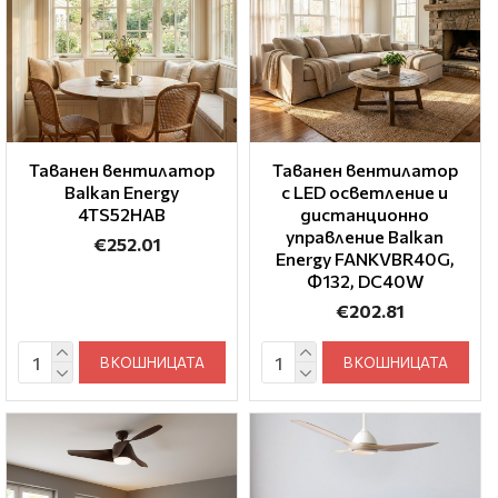
Таванен вентилатор
Таванен вентилатор
Balkan Energy
с LED осветление и
4TS52HAB
дистанционно
управление Balkan
€252.01
Energy FANKVBR40G,
Ф132, DC40W
€202.81
В КОШНИЦАТА
В КОШНИЦАТА