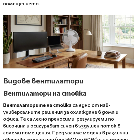
помещението.
Видове вентилатори
Вентилатори на стойка
Вентилаторите на стойка
са едно от най-
универсалните решения за охлаждане в дома и
офиса. Те са лесно преносими, регулируеми по
височина и осигуряват силен въздушен поток в
големи помещения. Предлагаме модели в различни
цветове, мощности (от 55W до 60W) и диаметри