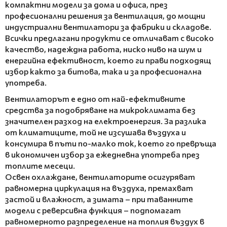
компактни модели за дома и офиса, през
професионални решения за вентилация, до мощни
индустриални вентилатори за фабрики и складове.
Всички предлагани продукти се отличават с високо
качество, надеждна работа, ниско ниво на шум и
енергийна ефективност, което ги прави подходящ
избор както за битова, така и за професионална
употреба.
Вентилаторът е едно от най-ефективните
средства за подобряване на микроклимата без
значителен разход на електроенергия. За разлика
от климатиците, той не изсушава въздуха и
консумира в пъти по-малко ток, което го превръща
в икономичен избор за ежедневна употреба през
топлите месеци.
Освен охлаждане, вентилаторите осигуряват
равномерна циркулация на въздуха, премахват
застой и влажност, а зимата – при таванните
модели с реверсивна функция – подпомагат
равномерното разпределение на топлия въздух в