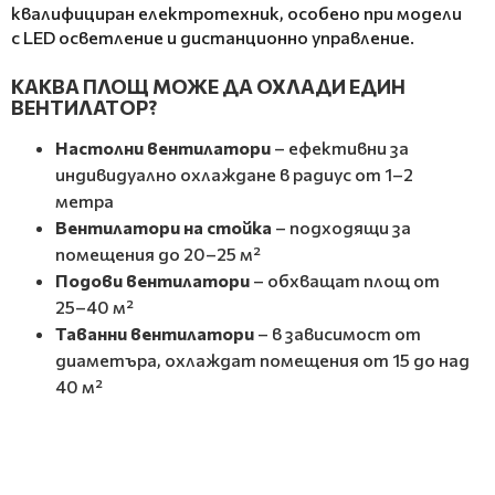
квалифициран електротехник, особено при модели
с LED осветление и дистанционно управление.
КАКВА ПЛОЩ МОЖЕ ДА ОХЛАДИ ЕДИН
ВЕНТИЛАТОР?
Настолни вентилатори
– ефективни за
индивидуално охлаждане в радиус от 1–2
метра
Вентилатори на стойка
– подходящи за
помещения до 20–25 м²
Подови вентилатори
– обхващат площ от
25–40 м²
Таванни вентилатори
– в зависимост от
диаметъра, охлаждат помещения от 15 до над
40 м²