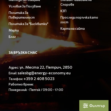
Спорове
Условия За Ползване
КЗП
Политика За
Поверителност
Проследи поръчка като
гост
Политика За "Бисквитки"
Карта на сайта
Марки
Блог
ЗА ВРЪЗКА С НАС
ул. Места 22, Петрич, 2850
Адрес:
salesbg@energy-economy.eu
Email:
+359 2 408 5023
Телефон:
Работно време:
Понеделник - Петък / 09:00 - 17:00
Филтър