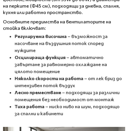
на перките (Ф45 см), подходящи за дневна, спалня,
кухня или работно пространство.
Основните предимства на вентилаторите на
стойка включват:
Регулируема височина
– възможност за
насочване на въздушния поток според
нуждите
Осцилираща функция
– автоматично
завъртане за равномерно охлаждане на
цялото помещение
Няколко скорости на работа
– от лек бриз до
интензивен поток въздух
Лесно преместване
– подходящи за различни
помещения без необходимост от монтаж
Тиха работа
– ниско ниво на шум, подходящо
за спални и кабинети