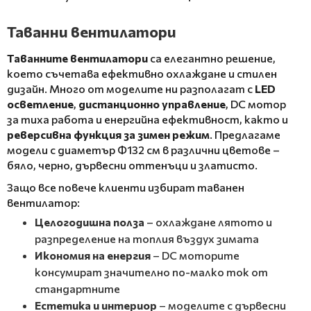
Таванни вентилатори
Таванните вентилатори
са елегантно решение,
което съчетава ефективно охлаждане и стилен
дизайн. Много от моделите ни разполагат с
LED
осветление
,
дистанционно управление
, DC мотор
за тиха работа и енергийна ефективност, както и
реверсивна функция за зимен режим
. Предлагаме
модели с диаметър Ф132 см в различни цветове –
бяло, черно, дървесни оттенъци и златисто.
Защо все повече клиенти избират таванен
вентилатор:
Целогодишна полза
– охлаждане лятото и
разпределение на топлия въздух зимата
Икономия на енергия
– DC моторите
консумират значително по-малко ток от
стандартните
Естетика и интериор
– моделите с дървесни