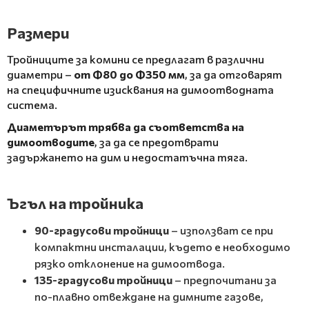
Размери
Тройниците за комини се предлагат в различни
диаметри –
от Ф80 до Ф350 мм
, за да отговарят
на специфичните изисквания на димоотводната
система.
Диаметърът трябва да съответства на
димоотводите
, за да се предотврати
задържането на дим и недостатъчна тяга.
Ъгъл на тройника
90-градусови тройници
– използват се при
компактни инсталации, където е необходимо
рязко отклонение на димоотвода.
135-градусови тройници
– предпочитани за
по-плавно отвеждане на димните газове,