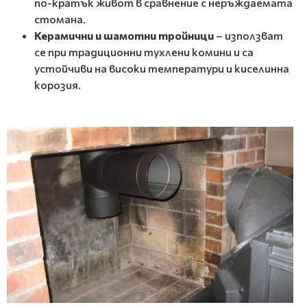
по-кратък живот в сравнение с неръждаемата
стомана.
Керамични и шамотни тройници
– използват
се при традиционни тухлени комини и са
устойчиви на високи температури и киселинна
корозия.