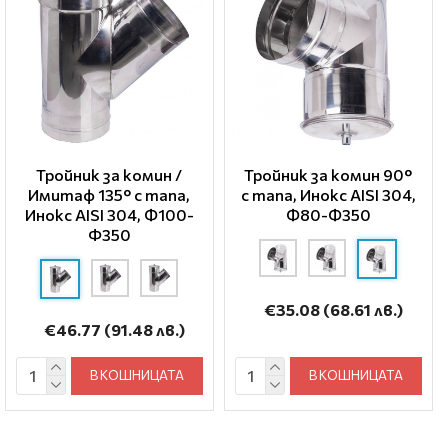
Тройник за комин /
Тройник за комин 90°
Имитаф 135° с тапа,
с тапа, Инокс AISI 304,
Инокс AISI 304, Ф100-
Ф80-Ф350
Φ350
€35.08
(68.61 лв.)
€46.77
(91.48 лв.)
В КОШНИЦАТА
В КОШНИЦАТА