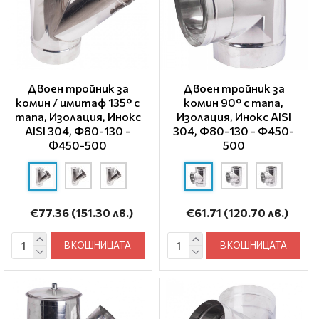
Двоен тройник за
Двоен тройник за
комин / имитаф 135° с
комин 90° с тапа,
тапа, Изолация, Инокс
Изолация, Инокс AISI
AISI 304, Φ80-130 -
304, Φ80-130 - Φ450-
Ф450-500
500
€77.36
(151.30 лв.)
€61.71
(120.70 лв.)
В КОШНИЦАТА
В КОШНИЦАТА