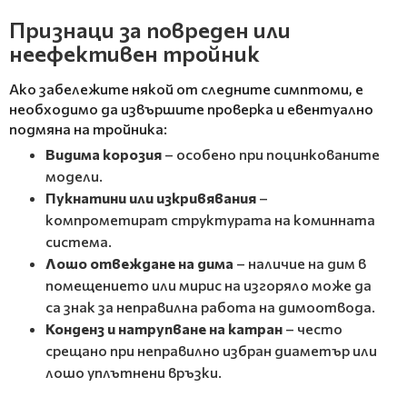
Признаци за повреден или
неефективен тройник
Ако забележите някой от следните симптоми, е
необходимо да извършите проверка и евентуално
подмяна на тройника:
Видима корозия
– особено при поцинкованите
модели.
Пукнатини или изкривявания
–
компрометират структурата на коминната
система.
Лошо отвеждане на дима
– наличие на дим в
помещението или мирис на изгоряло може да
са знак за неправилна работа на димоотвода.
Конденз и натрупване на катран
– често
срещано при неправилно избран диаметър или
лошо уплътнени връзки.