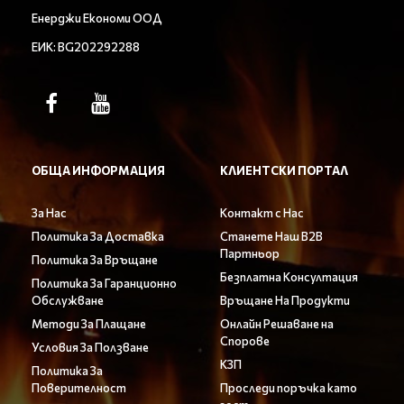
Енерджи Економи ООД
ЕИК: BG202292288
ОБЩА ИНФОРМАЦИЯ
КЛИЕНТСКИ ПОРТАЛ
За Нас
Контакт с Нас
Политика За Доставка
Станете Наш B2B
Партньор
Политика За Връщане
Безплатна Консултация
Политика За Гаранционно
Обслужване
Връщане На Продукти
Методи За Плащане
Онлайн Решаване на
Спорове
Условия За Ползване
КЗП
Политика За
Поверителност
Проследи поръчка като