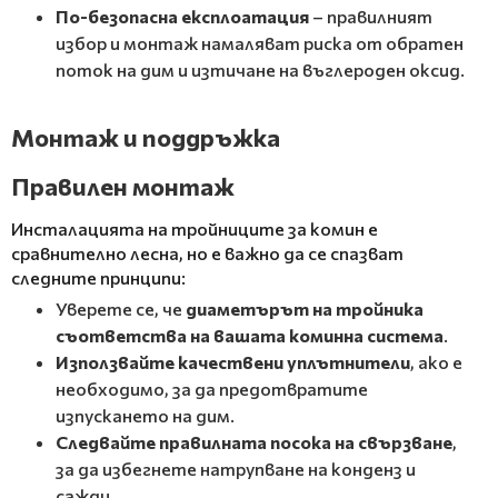
По-безопасна експлоатация
– правилният
избор и монтаж намаляват риска от обратен
поток на дим и изтичане на въглероден оксид.
Монтаж и поддръжка
Правилен монтаж
Инсталацията на тройниците за комин е
сравнително лесна, но е важно да се спазват
следните принципи:
Уверете се, че
диаметърът на тройника
съответства на вашата коминна система
.
Използвайте качествени уплътнители
, ако е
необходимо, за да предотвратите
изпускането на дим.
Следвайте правилната посока на свързване
,
за да избегнете натрупване на конденз и
сажди.