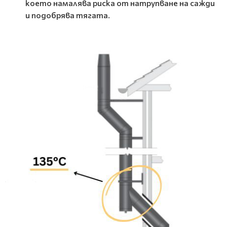
което намалява риска от натрупване на сажди
и подобрява тягата.