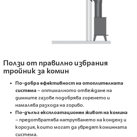
Ползи от правилно избрания
тройник за комин
По-добра ефективност на отоплителната
система
– оптималното отвеждане на
димните газове подобрява горенето и
намалява разхода на гориво.
По-дълъг експлоатационен живот на комина
– предотвратява натрупването на конденз и
корозия, които могат да увредят коминната
система.