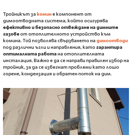
Тройникът за
комин
е компонент от
димоотводната система, който осигурява
ефективно и безопасно отвеждане на димните
газове
от отоплителното устройство към
комина. Той позволява свързването на
димоотводи
под различни ъгли и направления, като
гарантира
оптималната работа
на отоплителната
инсталация. Важно е да се направи правилен избор на
тройник, за да се избегнат проблеми като лошо
горене, кондензация и обратен поток на дим.