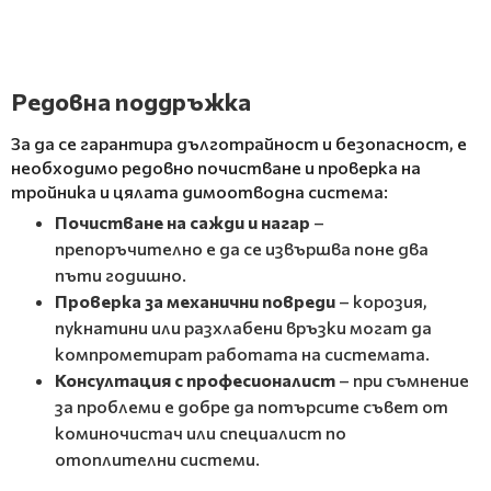
Редовна поддръжка
За да се гарантира дълготрайност и безопасност, е
необходимо редовно почистване и проверка на
тройника и цялата димоотводна система:
Почистване на сажди и нагар
–
препоръчително е да се извършва поне два
пъти годишно.
Проверка за механични повреди
– корозия,
пукнатини или разхлабени връзки могат да
компрометират работата на системата.
Консултация с професионалист
– при съмнение
за проблеми е добре да потърсите съвет от
коминочистач или специалист по
отоплителни системи.