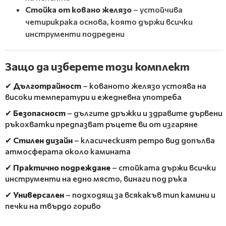
Стойка от ковано желязо
– устойчива
четирикрака основа, която държи всички
инструменти подредени
Защо да изберете този комплект
✔
Дълготрайност
– кованото желязо устоява на
високи температури и ежедневна употреба
✔
Безопасност
– дългите дръжки и здравите дървени
ръкохватки предпазват ръцете ви от изгаряне
✔
Стилен дизайн
– класическият ретро вид допълва
атмосферата около камината
✔
Практично подреждане
– стойката държи всички
инструменти на едно място, винаги под ръка
✔
Универсален
– подходящ за всякакъв тип камини и
печки на твърдо гориво