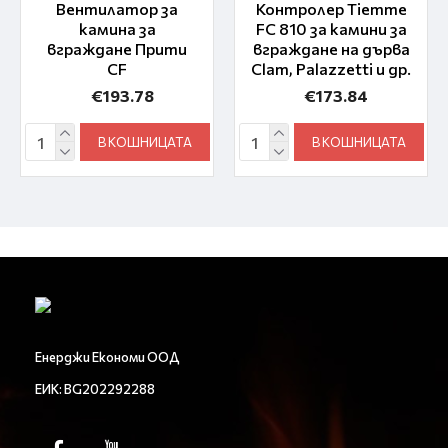
Вентилатор за
Контролер Tiemme
камина за
FC 810 за камини за
вграждане Прити
вграждане на дърва
CF
Clam, Palazzetti и др.
€193.78
€173.84
В КОШНИЦАТА
В КОШНИЦАТА
Енерджи Економи ООД
ЕИК: BG202292288