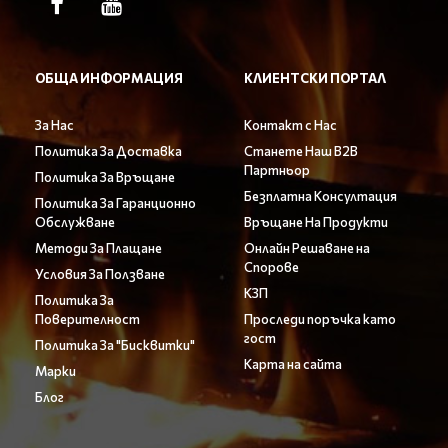
ОБЩА ИНФОРМАЦИЯ
КЛИЕНТСКИ ПОРТАЛ
За Нас
Контакт с Нас
Политика За Доставка
Станете Наш B2B
Партньор
Политика За Връщане
Безплатна Консултация
Политика За Гаранционно
Обслужване
Връщане На Продукти
Методи За Плащане
Онлайн Решаване на
Спорове
Условия За Ползване
КЗП
Политика За
Поверителност
Проследи поръчка като
гост
Политика За "Бисквитки"
Карта на сайта
Марки
Блог