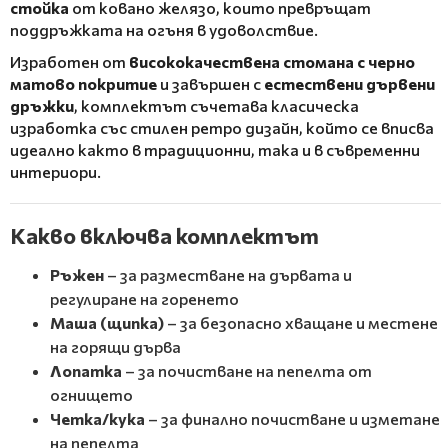
стойка
от ковано желязо, които превръщат
поддръжката на огъня в удоволствие.
Изработен от
висококачествена стомана с черно
матово покритие
и завършен с
естествени дървени
дръжки
, комплектът съчетава класическа
изработка със стилен ретро дизайн, който се вписва
идеално както в традиционни, така и в съвременни
интериори.
Какво включва комплектът
Ръжен
– за разместване на дървата и
регулиране на горенето
Маша (щипка)
– за безопасно хващане и местене
на горящи дърва
Лопатка
– за почистване на пепелта от
огнището
Четка/кука
– за финално почистване и изметане
на пепелта