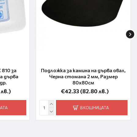
 810 за
Подложка за камина на дърва овал,
на дърва
Черна стомана 2 мм, Размер
др.
80х80см
 лв.)
€42.33
(82.80 лв.)
АТА
В КОШНИЦАТА