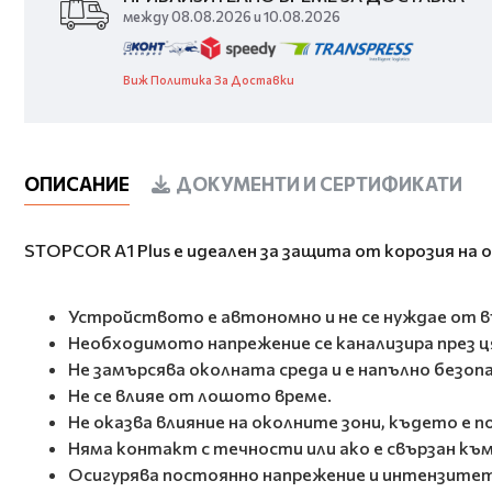
между 08.08.2026 и 10.08.2026
Виж Политика За Доставки
ОПИСАНИЕ
ДОКУМЕНТИ И СЕРТИФИКАТИ
STOPCOR A1 Plus е идеален за защита от корозия на 
Устройството е автономно и не се нуждае от въ
Необходимото напрежение се канализира през ц
Не замърсява околната среда и е напълно безопа
Не се влияе от лошото време.
Не оказва влияние на околните зони, където е п
Няма контакт с течности или ако е свързан къ
Осигурява постоянно напрежение и интензитет 