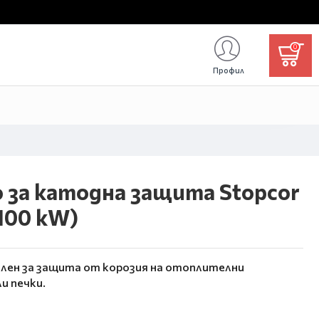
0
Профил
 за катодна защита Stopcor
 100 kW)
ален за защита от корозия на отоплителни
и печки.