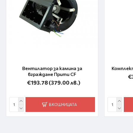
Вентилатор за камина за
Комплект
вграждане Прити CF
€
€193.78
(379.00 лв.)
В КОШНИЦАТА