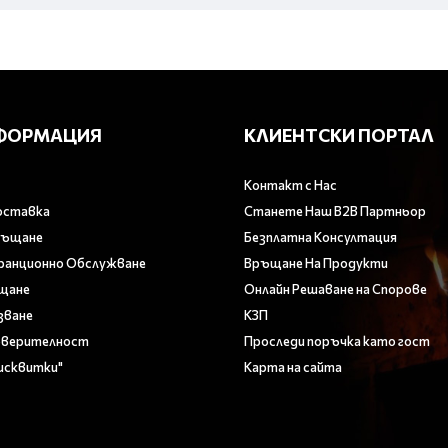
ФОРМАЦИЯ
КЛИЕНТСКИ ПОРТАЛ
Контакт с Нас
оставка
Станете Наш B2B Партньор
ръщане
Безплатна Консултация
аранционно Обслужване
Връщане На Продукти
ащане
Онлайн Решаване на Спорове
зване
КЗП
оверителност
Проследи поръчка като гост
Бисквитки"
Карта на сайта