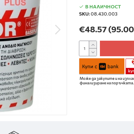
В НАЛИЧНОСТ
SKU:
08.430.003
€48.57
(95.00
Може да закупите и на изпла
финализиране на поръчката.