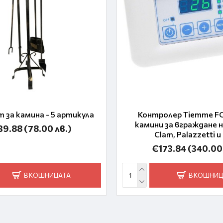
 за камина - 5 артикула
Контролер Tiemme FC
камини за вграждане 
39.88
(78.00 лв.)
Clam, Palazzetti и 
€173.84
(340.00
В КОШНИЦАТА
В КОШНИЦ