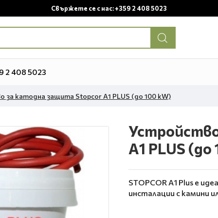
Свържете се с нас: +359 2 408 5023
9 2 408 5023
 за катодна защита Stopcor A1 PLUS (до 100 kW)
Устройство
A1 PLUS (до
STOPCOR A1 Plus е иде
инсталации с камини ил