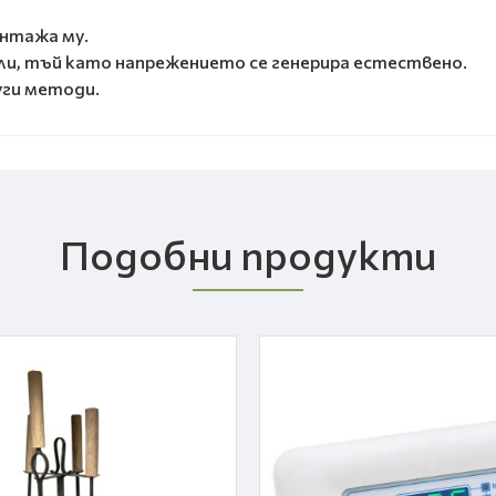
онтажа му.
ли, тъй като напрежението се генерира естествено.
уги методи.
Подобни продукти