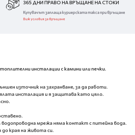
365 ДНИ ПРАВО НА ВРЪЩАНЕ НА СТОКИ
Купувачът заплаща куриерската такса при връщане
Виж условия за връщане
отоплителни инсталации с камини или печки.
ншен източник на захранване, за да работи.
ялата инсталация и я защитава като цяло.
сно.
оставено.
м водопроводна мрежа няма контакт с питейна вода.
до края на живота си.