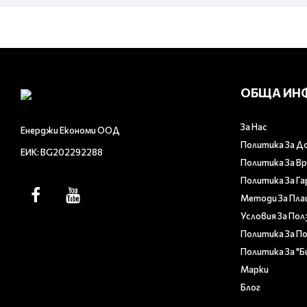
ОБЩА ИН
За Нас
Енерджи Економи ООД
Политика За Д
ЕИК: BG202292288
Политика За В
Политика За Г
Методи За Пл
Условия За Пол
Политика За П
Политика За "
Марки
Блог