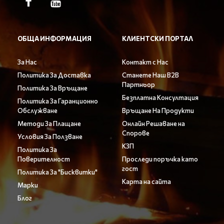
ОБЩА ИНФОРМАЦИЯ
КЛИЕНТСКИ ПОРТАЛ
За Нас
Контакт с Нас
Политика За Доставка
Станете Наш B2B
Партньор
Политика За Връщане
Безплатна Консултация
Политика За Гаранционно
Обслужване
Връщане На Продукти
Методи За Плащане
Онлайн Решаване на
Спорове
Условия За Ползване
КЗП
Политика За
Поверителност
Проследи поръчка като
гост
Политика За "Бисквитки"
Карта на сайта
Марки
Блог