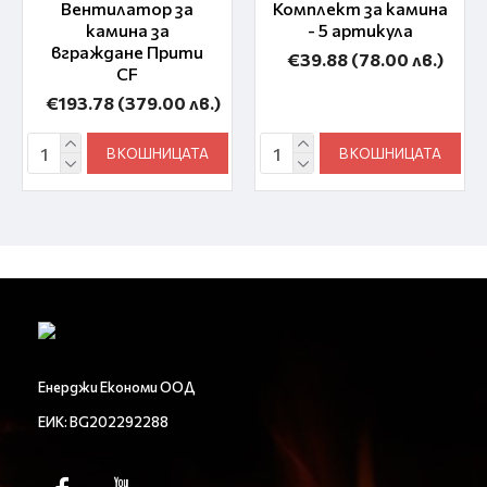
Вентилатор за
Комплект за камина
камина за
- 5 артикула
вграждане Прити
€39.88
(78.00 лв.)
CF
€193.78
(379.00 лв.)
В КОШНИЦАТА
В КОШНИЦАТА
Енерджи Економи ООД
ЕИК: BG202292288