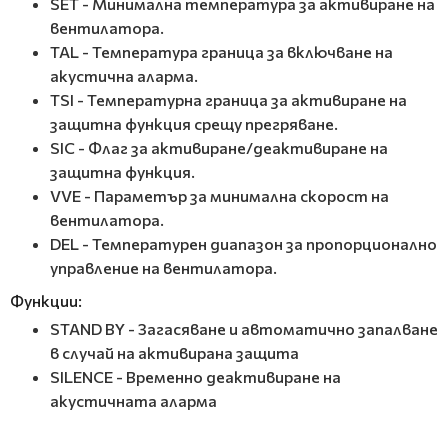
SET - Минимална температура за активиране на
вентилатора.
TAL - Температура граница за включване на
акустична аларма.
TSI - Температурна граница за активиране на
защитна функция срещу прегряване.
SIC - Флаг за активиране/деактивиране на
защитна функция.
VVE - Параметър за минимална скорост на
вентилатора.
DEL - Температурен диапазон за пропорционално
управление на вентилатора.
Функции:
STAND BY - Загасяване и автоматично запалване
в случай на активирана защита
SILENCE - Временно деактивиране на
акустичната аларма