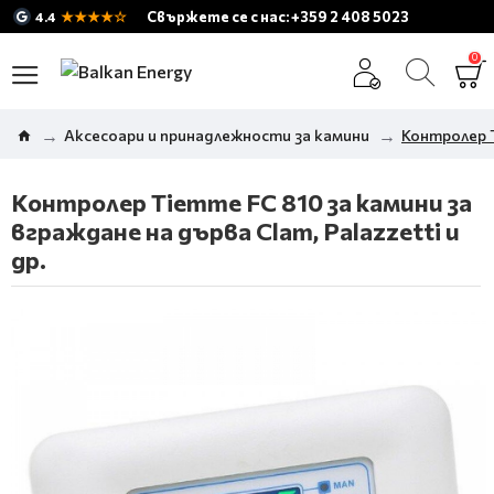
★★★★☆
Свържете се с нас: +359 2 408 5023
4.4
0
Аксесоари и принадлежности за камини
Контролер T
Контролер Tiemme FC 810 за камини за
вграждане на дърва Clam, Palazzetti и
др.