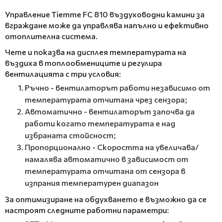
Управление Tiemme FC 810 въздуховодни камини за
вграждане може да управлява напълно и ефективно
отоплителна система.
Чете и показва на дисплея температурата на
въздиха в топлообмениците и регулира
вентилацията с три условия:
Ръчно - вентилаторът работи независимо от
температурата отчитана чрез сензора;
Автоматично - вентилаторът започва да
работи когато температурата е над
избраната стойсност;
Пропорционално - Скоростта на увеличава/
намалява автоматично в зависимост от
температурата отчитана от сензора в
изпрания температурен диапазон
За оптимизиране на обдухването е възможно да се
настроят следните работни параметри: