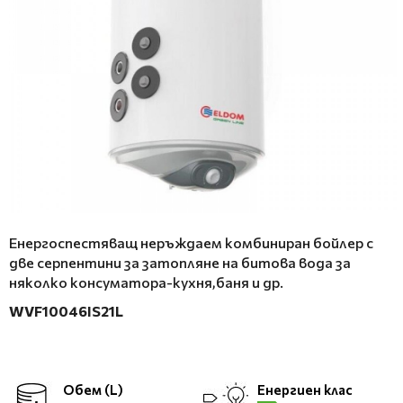
Енергоспестяващ неръждаем комбиниран бойлер с
две серпентини за затопляне на битова вода за
няколко консуматора-кухня,баня и др.
WVF10046IS21L
Обем (L)
Енергиен клас