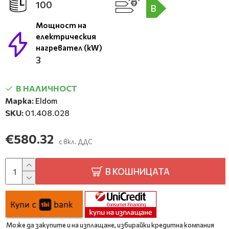
100
B
Мощност на
електрическия
нагревател (kW)
3
В НАЛИЧНОСТ
Марка:
Eldom
SKU:
01.408.028
€580.32
с вкл. ДДС
В КОШНИЦАТА
Може да закупите и на изплащане, избирайки кредитна компания