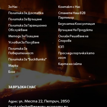
За Нас
Контакт с Нас
Политика За Доставка
Станете Наш B2B
Партньор
Политика За Връщане
Безплатна Консултация
Политика За Гаранционно
Обслужване
Връщане На Продукти
Методи За Плащане
Онлайн Решаване на
Спорове
Условия За Ползване
КЗП
Политика За
Поверителност
Проследи поръчка като
гост
Политика За "Бисквитки"
Карта на сайта
Марки
Блог
ЗА ВРЪЗКА С НАС
ул. Места 22, Петрич, 2850
Адрес:
salesbg@energy-economy.eu
Email: