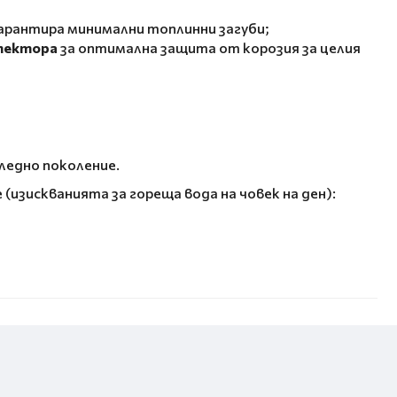
арантира минимални топлинни загуби;
отектора
за оптимална защита от корозия за целия
ледно поколение.
(изискванията за гореща вода на човек на ден):