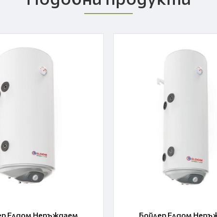
ер Елдом Неръждаем
Бойлер Елдом Неръ