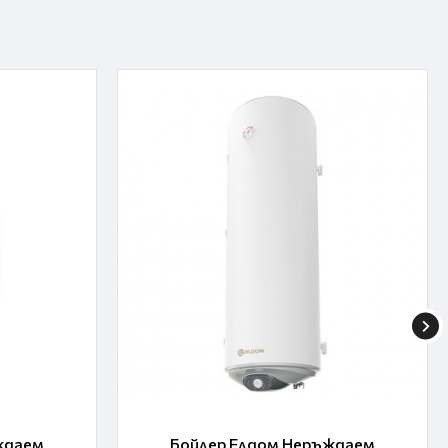
ждаем
Бойлер Елдом Неръждаем