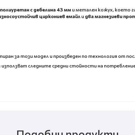
полиуретан с дебелина 43 мм
и метален кожух, което г
износоустойчив циркониев емайл
и
два магнезиеви пр
тиран за този модел и произведен по технология от пос
е използват следните средни стойности на потребление 
Подобни продукти