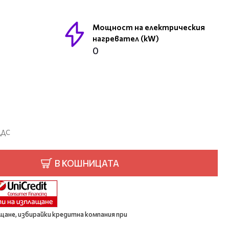
Мощност на електрическия
нагревател (kW)
0
 ДДС
В КОШНИЦАТА
щане, избирайки кредитна компания при