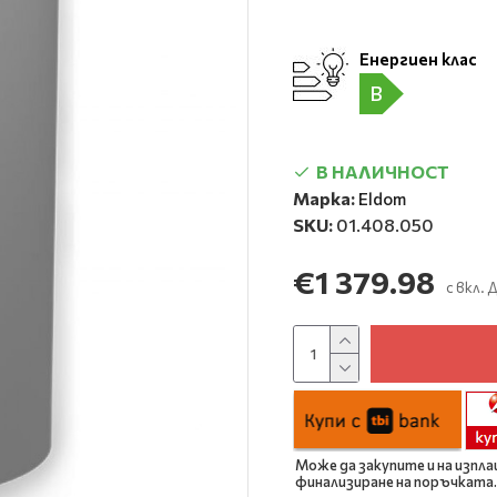
Енергиен клас
B
В НАЛИЧНОСТ
Марка:
Eldom
SKU:
01.408.050
€1 379.98
с вкл.
Може да закупите и на изпла
финализиране на поръчката.