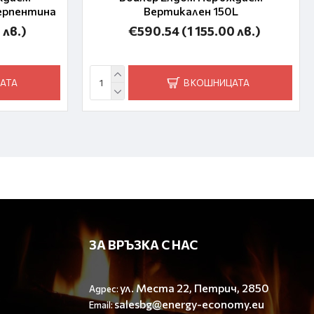
серпентина
Вертикален 150L
 лв.)
€590.54
(1 155.00 лв.)
АТА
В КОШНИЦАТА
ЗА ВРЪЗКА С НАС
ул. Места 22, Петрич, 2850
Адрес:
salesbg@energy-economy.eu
Email: