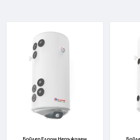
Бойлер Елдом Неръждаем
Бойл