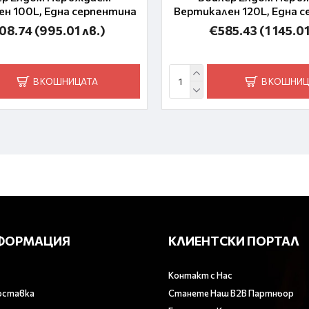
н 100L, Една серпентина
Вертикален 120L, Една 
08.74
(995.01 лв.)
€585.43
(1 145.01
В КОШНИЦАТА
В КОШНИЦ
ФОРМАЦИЯ
КЛИЕНТСКИ ПОРТАЛ
Контакт с Нас
оставка
Станете Наш B2B Партньор