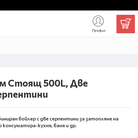
0
Профил
ом Стоящ 500L, Две
серпентини
ниран бойлер с две серпентини за затопляне на
 консуматора-кухня, баня и др.