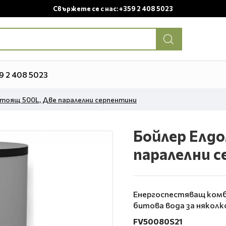
Свържете се с нас: +359 2 408 5023
9 2 408 5023
тоящ 500L, Две паралелни серпентини
Бойлер Елд
паралелни 
Енергоспестяващ комби
битова вода за няколко
FV50080S21