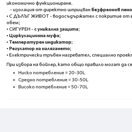
икономично функциониране.
- изолация от директно шприцван
безфреонов пено
• С ДЪЛЪГ ЖИВОТ - водосъдържател с покритие от
обем;
• СИГУРЕН -
с уникална защита
;
•
Циркулационна муфа
;
•
Температурен индикатор
;
•
Регулатор на налягането
;
• Електрически тръбен нагревател, специално проек
При избора на бойлер, като общо правило могат да с
Ниско потребление = 20-30L
Средно потребление = 30-50L
Високо потребление = 50-70L