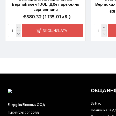
Вертикален 100L, Две парелелни
Вертикале
серпентини
€5
€580.32
(1 135.01 лв.)
В КОШНИЦАТА
ОБЩА ИН
За Нас
Енерджи Економи ООД
Политика За Д
ЕИК: BG202292288