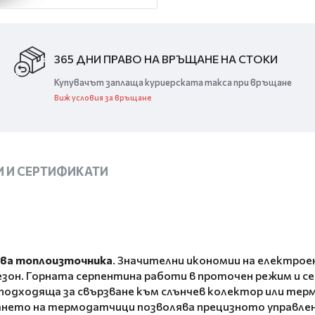
365 ДНИ ПРАВО НА ВРЪЩАНЕ НА СТОКИ
Купувачът заплаща куриерската такса при връщане
Виж условия за връщане
 И СЕРТИФИКАТИ
 два топлоизточника
. Значителни икономии на електрое
зон. Горната серпентина работи в проточен режим и се с
 подходяща за свързване към слънчев колектор или тер
нето на термодатчици позволява прецизното управле