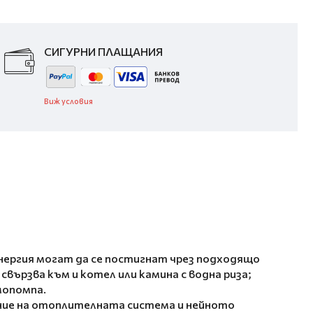
СИГУРНИ ПЛАЩАНИЯ
Виж условия
нергия могат да се постигнат чрез подходящо
вързва към и котел или камина с водна риза;
мопомпа.
ние на отоплителната система и нейното