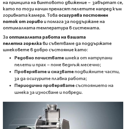
на принципа на винтовото движение – завъртат се,
като по този начин пренасят пелетите напред към
горивната камера. Това
осигурява постоянен
поток от гориво
и помага за поддържане на
оптималната температура в системата.
За
оптималната работа на вашата
пелетна горелка
ви съветваме да поддържате
шнековете в добро състояние като:
Редовно почиствате
шнека от натрупани
пелети и прах – поне веднъж месечно;
Проверявате и смазвате
подвижните части,
за да осигурите плавна работа;
Периодично проверявате
състоянието на
шнека за износване и повреди.