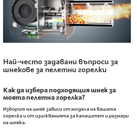
Най-често задавани въпроси за
шнекове за пелетни горелки
Как да избера подходящия шнек за
моята пелетна горелка?
Изборът на шнек зависи от модела на вашата
горелка и от изискванията за капацитет и размери
на шнека.