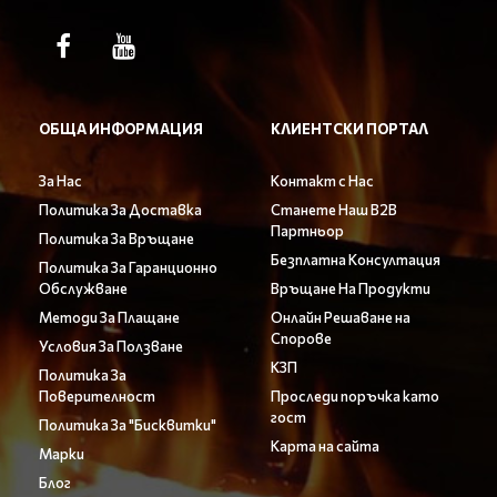
ОБЩА ИНФОРМАЦИЯ
КЛИЕНТСКИ ПОРТАЛ
За Нас
Контакт с Нас
Политика За Доставка
Станете Наш B2B
Партньор
Политика За Връщане
Безплатна Консултация
Политика За Гаранционно
Обслужване
Връщане На Продукти
Методи За Плащане
Онлайн Решаване на
Спорове
Условия За Ползване
КЗП
Политика За
Поверителност
Проследи поръчка като
гост
Политика За "Бисквитки"
Карта на сайта
Марки
Блог