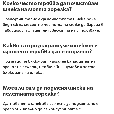
Колко често трябва да почиствам
шнека на моята горелка?
Препоръчително е да почиствате шнека поне
веднъж на месец, но честотата може да варира в
зависимост от интензивността на използване.
Какви са признаците, че шнекът е
износен и трябва да се подмени?
Признаците включват намален капацитет на
пренос на пелети, необичайни шумове и често
блокиране на шнека.
Мога ли сам да подменя шнека на
пелетната горелка?
Да, повечето шнекове са лесни за подмяна, но е
препоръчително да се консултирате с