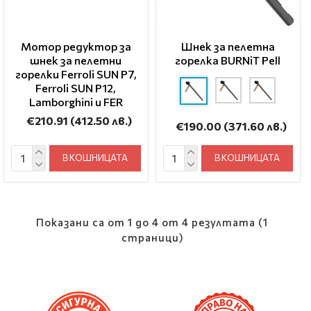
Мотор редуктор за
Шнек за пелетна
шнек за пелетни
горелка BURNiT Pell
горелки Ferroli SUN P7,
Ferroli SUN P12,
Lamborghini и FER
€210.91
(412.50 лв.)
€190.00
(371.60 лв.)
В КОШНИЦАТА
В КОШНИЦАТА
Показани са от 1 до 4 от 4 резултата (1
страници)