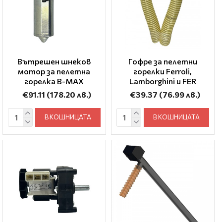
Вътрешен шнеков
Гофре за пелетни
мотор за пелетна
горелки Ferroli,
горелка B-MAX
Lamborghini и FER
€91.11
(178.20 лв.)
€39.37
(76.99 лв.)
В КОШНИЦАТА
В КОШНИЦАТА