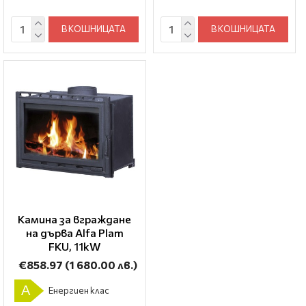
В КОШНИЦАТА
В КОШНИЦАТА
Камина за вграждане
на дърва Alfa Plam
FKU, 11kW
€858.97
(1 680.00 лв.)
A
Енергиен клас