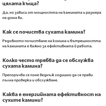
цялата къща?
Да, но зависи от мощността на камината и размера
на дома ви.
Как се почиства сухата камина?
Редовното почистване на комина и вътрешността
на камината е важно за ефективната й работа.
Колко често трябва да се обслужва
сухата камина?
Препоръчва се поне веднъж годишно да се прави
пълна проверка и обслужване.
Каква е енергийната ефективност на
сухите камини?