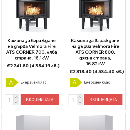
Камина за вграждане
Камина за вграждане
на дърва Velmora Fire
на дърва Velmora Fire
ATS CORNER 700, лява
ATS CORNER 800,
страна, 16.1kW
дясна страна,
16.82kW
€2 241.60
(4 384.19 лв.)
€2 318.40
(4 534.40 лв.)
A
A
Енергиен клас
Енергиен клас
В КОШНИЦАТА
В КОШНИЦАТА