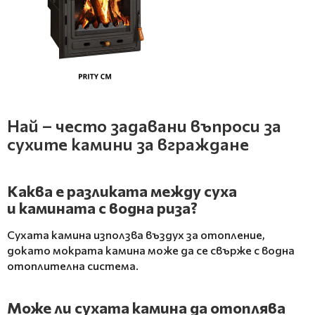
Най – често задавани въпроси за
сухите камини за вграждане
Каква е разликата между суха
и камината с водна риза?
Сухата камина използва въздух за отопление,
докато мократа камина може да се свърже с водна
отоплителна система.
Може ли сухата камина да отоплява