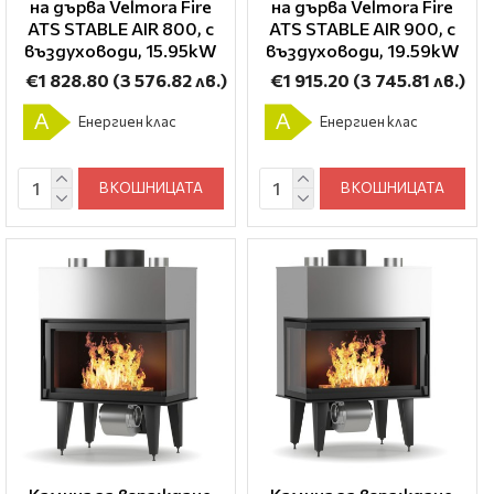
на дърва Velmora Fire
на дърва Velmora Fire
ATS STABLE AIR 800, с
ATS STABLE AIR 900, с
въздуховоди, 15.95kW
въздуховоди, 19.59kW
€1 828.80
(3 576.82 лв.)
€1 915.20
(3 745.81 лв.)
A
A
Енергиен клас
Енергиен клас
В КОШНИЦАТА
В КОШНИЦАТА