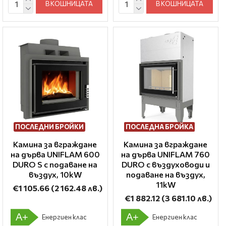
В КОШНИЦАТА
В КОШНИЦАТА
ПОСЛЕДНИ БРОЙКИ
ПОСЛЕДНА БРОЙКA
Камина за вграждане
Камина за вграждане
на дърва UNIFLAM 600
на дърва UNIFLAM 760
DURO S с подаване на
DURO с въздуховоди и
въздух, 10kW
подаване на въздух,
11kW
€1 105.66
(2 162.48 лв.)
€1 882.12
(3 681.10 лв.)
A+
A+
Енергиен клас
Енергиен клас