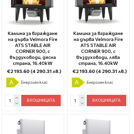
Камина за вграждане
Камина за вграждане
на дърва Velmora Fire
на дърва Velmora Fire
ATS STABLE AIR
ATS STABLE AIR
CORNER 900, с
CORNER 900, с
въздуховоди, дясна
въздуховоди, лява
страна, 16.40kW
страна, 16.40kW
€2 193.60
(4 290.31 лв.)
€2 193.60
(4 290.31 лв.)
A
A
Енергиен клас
Енергиен клас
В КОШНИЦАТА
В КОШНИЦАТА