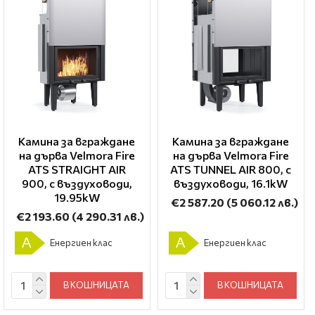
Камина за вграждане
Камина за вграждане
на дърва Velmora Fire
на дърва Velmora Fire
ATS STRAIGHT AIR
ATS TUNNEL AIR 800, с
900, с въздуховоди,
въздуховоди, 16.1kW
19.95kW
€2 587.20
(5 060.12 лв.)
€2 193.60
(4 290.31 лв.)
A
A
Енергиен клас
Енергиен клас
В КОШНИЦАТА
В КОШНИЦАТА