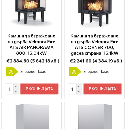
Камина за вграждане
Камина за вграждане
на дърва Velmora Fire
на дърва Velmora Fire
ATS AIR PANORAMA
ATS CORNER 700,
800, 16.04kW
дясна страна, 16.1kW
€2 884.80
(5 642.18 лв.)
€2 241.60
(4 384.19 лв.)
A
A
Енергиен клас
Енергиен клас
В КОШНИЦАТА
В КОШНИЦАТА