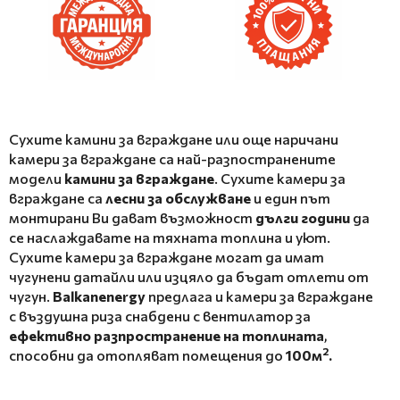
Сухите камини за вграждане или още наричани
камери за вграждане са най-разпостранените
модели
камини
за вграждане
. Сухите камери за
вграждане са
лесни за обслужване
и един път
монтирани Ви дават възможност
дълги години
да
се наслаждавате на тяхната топлина и уют.
Сухите камери за вграждане могат да имат
чугунени датайли или изцяло да бъдат отлети от
чугун.
Balkanenergy
предлага и камери за вграждане
с въздушна риза снабдени с вентилатор за
ефективно разпространение на топлината
,
2
способни да отопляват помещения до
100м
.