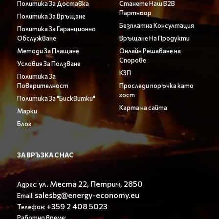
Политика За Доставка
Станете Наш B2B
Партньор
Политика За Връщане
Безплатна Консултация
Политика За Гаранционно
Обслужване
Връщане На Продукти
Методи За Плащане
Онлайн Решаване на
Спорове
Условия За Ползване
КЗП
Политика За
Поверителност
Проследи поръчка като
гост
Политика За "Бисквитки"
Карта на сайта
Марки
Блог
ЗА ВРЪЗКА С НАС
ул. Места 22, Петрич, 2850
Адрес:
salesbg@energy-economy.eu
Email:
+359 2 408 5023
Телефон:
Работно време: