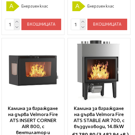
A
A
Енергиен клас
Енергиен клас
В КОШНИЦАТА
В КОШНИЦАТА
Камина за вграждане
Камина за вграждане
на дърва Velmora Fire
на дърва Velmora Fire
ATS INSERT CORNER
ATS STABLE AIR 700, с
AIR 800, с
въздуховоди, 14.8kW
вентилатор и
€1 780.80
(3 482.94 лв.)