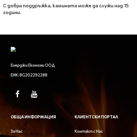
С добра поддръжка, камината може да служи над 15
години.
Енерджи Економи ООД
ЕИК: BG202292288
ОБЩА ИНФОРМАЦИЯ
КЛИЕНТСКИ ПОРТАЛ
За Нас
Контакт с Нас