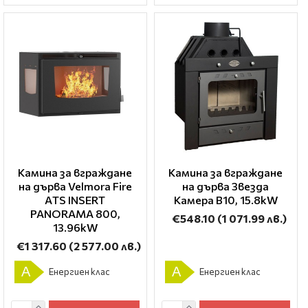
Камина за вграждане
Камина за вграждане
на дърва Velmora Fire
на дърва Звезда
ΑTS INSERT
Камера B10, 15.8kW
PANORAMA 800,
€548.10
(1 071.99 лв.)
13.96kW
€1 317.60
(2 577.00 лв.)
A
A
Енергиен клас
Енергиен клас