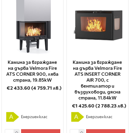
Камина за вграждане
Камина за вграждане
на дърва Velmora Fire
на дърва Velmora Fire
ATS CORNER 900, лява
ATS INSERT CORNER
страна, 19.85kW
AIR 700, с
вентилатор и
€2 433.60
(4 759.71 лв.)
въздуховоди, дясна
страна, 11.84kW
€1 425.60
(2 788.23 лв.)
A
A
Енергиен клас
Енергиен клас