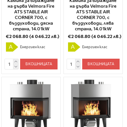
Камина за вграждане
Камина за вграждане
на дърва Velmora Fire
на дърва Velmora Fire
ATS STABLE AIR
ATS STABLE AIR
CORNER 700, с
CORNER 700, с
въздуховоди, дясна
въздуховоди, лява
страна, 14.01kW
страна, 14.01kW
€2 068.80
(4 046.22 лв.)
€2 068.80
(4 046.22 лв.)
A
A
Енергиен клас
Енергиен клас
В КОШНИЦАТА
В КОШНИЦАТА