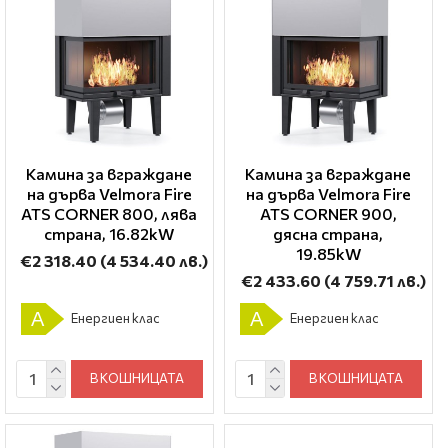
Камина за вграждане
Камина за вграждане
на дърва Velmora Fire
на дърва Velmora Fire
ATS CORNER 800, лява
ATS CORNER 900,
страна, 16.82kW
дясна страна,
19.85kW
€2 318.40
(4 534.40 лв.)
€2 433.60
(4 759.71 лв.)
A
A
Енергиен клас
Енергиен клас
В КОШНИЦАТА
В КОШНИЦАТА