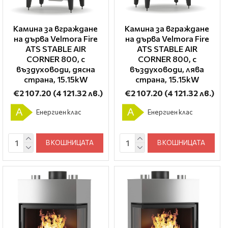
Камина за вграждане
Камина за вграждане
на дърва Velmora Fire
на дърва Velmora Fire
ATS STABLE AIR
ATS STABLE AIR
CORNER 800, с
CORNER 800, с
въздуховоди, дясна
въздуховоди, лява
страна, 15.15kW
страна, 15.15kW
€2 107.20
(4 121.32 лв.)
€2 107.20
(4 121.32 лв.)
A
A
Енергиен клас
Енергиен клас
В КОШНИЦАТА
В КОШНИЦАТА