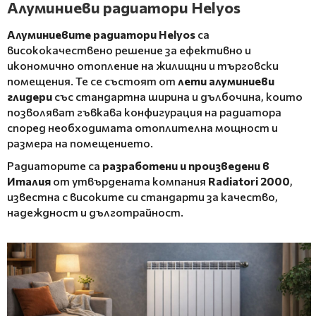
Алуминиеви радиатори Helyos
Алуминиевите радиатори Helyos
са
висококачествено решение за ефективно и
икономично отопление на жилищни и търговски
помещения. Те се състоят от
лети алуминиеви
глидери
със стандартна ширина и дълбочина, които
позволяват гъвкава конфигурация на радиатора
според необходимата отоплителна мощност и
размера на помещението.
Радиаторите са
разработени и произведени в
Италия
от утвърдената компания
Radiatori 2000
,
известна с високите си стандарти за качество,
надеждност и дълготрайност.