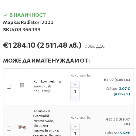
В НАЛИЧНОСТ
Марка:
Radiatori 2000
SKU:
08.366.188
€1 284.10
(2 511.48 лв.)
с вкл. ДДС
МОЖЕ ДА ИМАТЕ НУЖДА И ОТ:
Количество:
€2.07
(4.05 лв.)
Кит комплект за
+
алуминиев
Общо:
2.07 €
радиатор
(4.05 лв.)
-
Комплект
Giacomini
Количество:
€35.52
(69.47
термоглава,
лв.)
аксиален
+
термовентил и
Общо:
35.52 €
секретен вентил