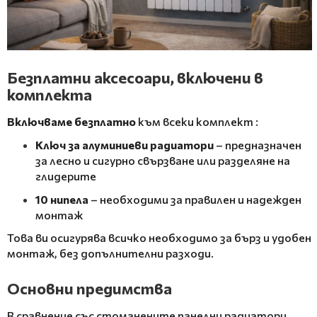
Безплатни аксесоари, включени в
комплекта
Включваме безплатно
към всеки комплект
:
Ключ за алуминиеви радиатори
– предназначен
за лесно и сигурно свързване или разделяне на
глидерите
10 нипела
– необходими за правилен и надежден
монтаж
Това ви осигурява всичко необходимо за бърз и удобен
монтаж, без допълнителни разходи.
Основни предимства
В сравнение със стоманените панелни радиатори,