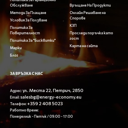
Обслужване
Връщане На Продукти
Методи За Плащане
Онлайн Решаване на
Спорове
Условия За Ползване
КЗП
Политика За
Поверителност
Проследи поръчка като
гост
Политика За "Бисквитки"
Карта на сайта
Марки
Блог
ЗА ВРЪЗКА С НАС
ул. Места 22, Петрич, 2850
Адрес:
salesbg@energy-economy.eu
Email:
+359 2 408 5023
Телефон:
Работно време:
Понеделник - Петък / 09:00 - 17:00