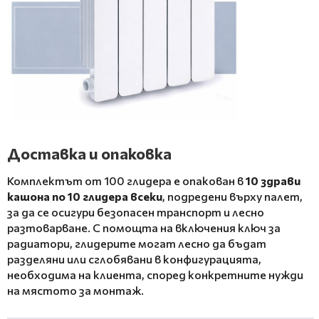
Доставка и опаковка
Комплектът от 100 глидера е опакован в
10 здрави
кашона по 10 глидера всеки
, подредени върху палет,
за да се осигури безопасен транспорт и лесно
разтоварване. С помощта на включения ключ за
радиатори, глидерите могат лесно да бъдат
разделяни или сглобявани в конфигурацията,
необходима на клиента, според конкретните нужди
на мястото за монтаж.