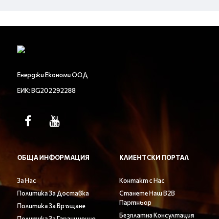
Енерджи Економи ООД
ЕИК: BG202292288
ОБЩА ИНФОРМАЦИЯ
КЛИЕНТСКИ ПОРТАЛ
За Нас
Контакт с Нас
Политика За Доставка
Станете Наш B2B
Партньор
Политика За Връщане
Безплатна Консултация
Политика За Гаранционно