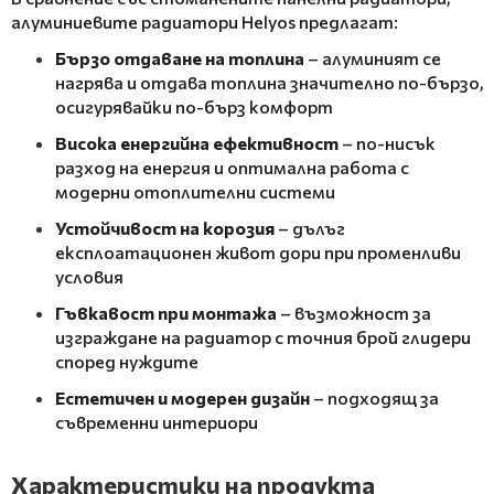
алуминиевите радиатори Helyos предлагат:
Бързо отдаване на топлина
– алуминият се
нагрява и отдава топлина значително по-бързо,
осигурявайки по-бърз комфорт
Висока енергийна ефективност
– по-нисък
разход на енергия и оптимална работа с
модерни отоплителни системи
Устойчивост на корозия
– дълъг
експлоатационен живот дори при променливи
условия
Гъвкавост при монтажа
– възможност за
изграждане на радиатор с точния брой глидери
според нуждите
Естетичен и модерен дизайн
– подходящ за
съвременни интериори
Характеристики на продукта