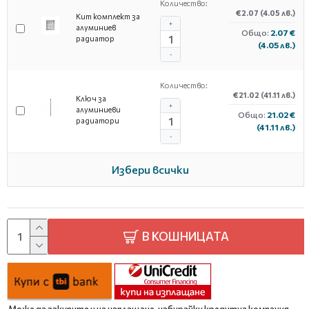
Количество:
€2.07
(4.05 лв.)
Кит комплект за
+
алуминиев
Общо:
2.07 €
радиатор
(4.05 лв.)
-
Количество:
€21.02
(41.11 лв.)
Ключ за
+
алуминиеви
Общо:
21.02 €
радиатори
(41.11 лв.)
-
Избери всички
В КОШНИЦАТА
Може да закупите и на изплащане, избирайки кредитна компания