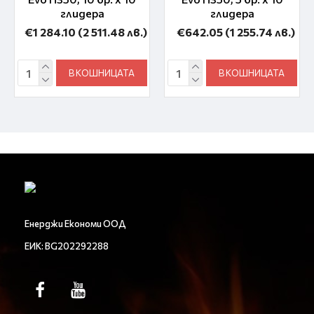
глидера
глидера
€1 284.10
(2 511.48 лв.)
€642.05
(1 255.74 лв.)
В КОШНИЦАТА
В КОШНИЦАТА
Енерджи Економи ООД
ЕИК: BG202292288