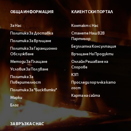
ОБЩА ИНФОРМАЦИЯ
КЛИЕНТСКИ ПОРТАЛ
За Нас
Контакт с Нас
Политика За Доставка
Станете Наш B2B
Партньор
Политика За Връщане
Безплатна Консултация
Политика За Гаранционно
Обслужване
Връщане На Продукти
Методи За Плащане
Онлайн Решаване на
Спорове
Условия За Ползване
КЗП
Политика За
Поверителност
Проследи поръчка като
гост
Политика За "Бисквитки"
Карта на сайта
Марки
Блог
ЗА ВРЪЗКА С НАС