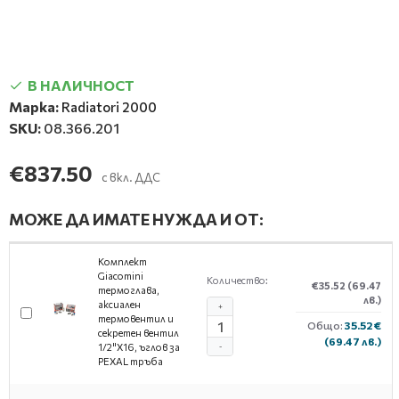
В НАЛИЧНОСТ
Марка:
Radiatori 2000
SKU:
08.366.201
€837.50
с вкл. ДДС
МОЖЕ ДА ИМАТЕ НУЖДА И ОТ:
Комплект
Giacomini
Количество:
€35.52
(69.47
термоглава,
лв.)
аксиален
+
термовентил и
Общо:
35.52 €
секретен вентил
(69.47 лв.)
1/2"X16, ъглов за
-
PEXAL тръба