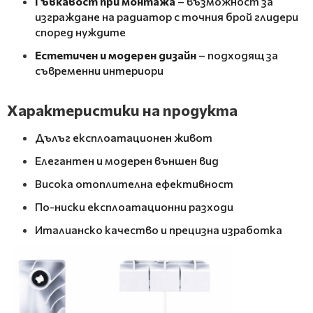
Гъвкавост при монтажа
– възможност за
изграждане на радиатор с точния брой глидери
според нуждите
Естетичен и модерен дизайн
– подходящ за
съвременни интериори
Характеристики на продукта
Дълъг експлоатационен живот
Елегантен и модерен външен вид
Висока отоплителна ефективност
По-ниски експлоатационни разходи
Италианско качество и прецизна изработка