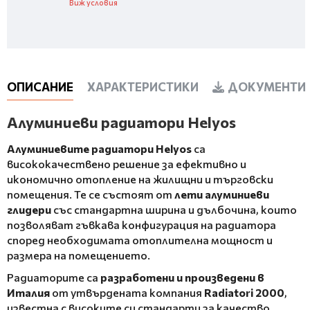
Виж условия
ОПИСАНИЕ
ХАРАКТЕРИСТИКИ
ДОКУМЕНТИ 
Алуминиеви радиатори Helyos
Алуминиевите радиатори Helyos
са
висококачествено решение за ефективно и
икономично отопление на жилищни и търговски
помещения. Те се състоят от
лети алуминиеви
глидери
със стандартна ширина и дълбочина, които
позволяват гъвкава конфигурация на радиатора
според необходимата отоплителна мощност и
размера на помещението.
Радиаторите са
разработени и произведени в
Италия
от утвърдената компания
Radiatori 2000
,
известна с високите си стандарти за качество,