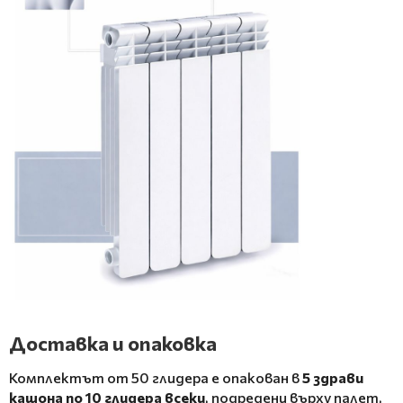
Доставка и опаковка
Комплектът от 50 глидера е опакован в
5 здрави
кашона по 10 глидера всеки
, подредени върху палет,