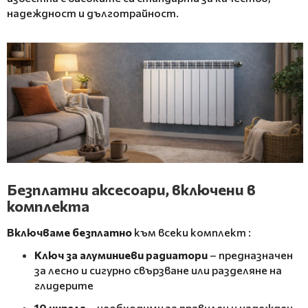
надеждност и дълготрайност.
Безплатни аксесоари, включени в
комплекта
Включваме безплатно
към всеки комплект
:
Ключ за алуминиеви радиатори
– предназначен
за лесно и сигурно свързване или разделяне на
глидерите
10 нипела
– необходими за правилен и надежден