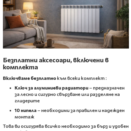
Безплатни аксесоари, включени в
комплекта
Включваме безплатно
към всеки комплект
:
Ключ за алуминиеви радиатори
– предназначен
за лесно и сигурно свързване или разделяне на
глидерите
10 нипела
– необходими за правилен и надежден
монтаж
Това ви осигурява всичко необходимо за бърз и удобен