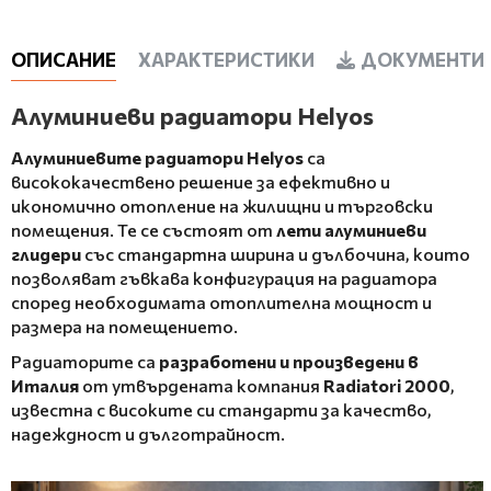
ОПИСАНИЕ
ХАРАКТЕРИСТИКИ
ДОКУМЕНТИ 
Алуминиеви радиатори Helyos
Алуминиевите радиатори Helyos
са
висококачествено решение за ефективно и
икономично отопление на жилищни и търговски
помещения. Те се състоят от
лети алуминиеви
глидери
със стандартна ширина и дълбочина, които
позволяват гъвкава конфигурация на радиатора
според необходимата отоплителна мощност и
размера на помещението.
Радиаторите са
разработени и произведени в
Италия
от утвърдената компания
Radiatori 2000
,
известна с високите си стандарти за качество,
надеждност и дълготрайност.