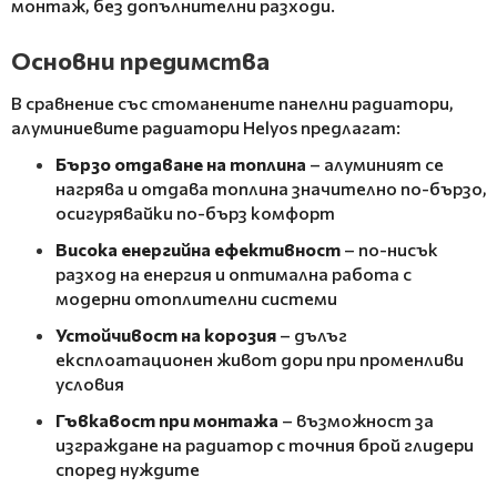
монтаж, без допълнителни разходи.
Основни предимства
В сравнение със стоманените панелни радиатори,
алуминиевите радиатори Helyos предлагат:
Бързо отдаване на топлина
– алуминият се
нагрява и отдава топлина значително по-бързо,
осигурявайки по-бърз комфорт
Висока енергийна ефективност
– по-нисък
разход на енергия и оптимална работа с
модерни отоплителни системи
Устойчивост на корозия
– дълъг
експлоатационен живот дори при променливи
условия
Гъвкавост при монтажа
– възможност за
изграждане на радиатор с точния брой глидери
според нуждите