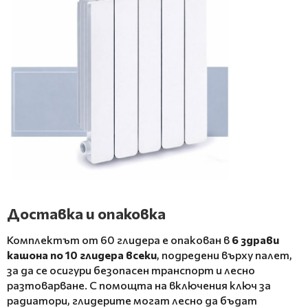
Доставка и опаковка
Комплектът от 60 глидера е опакован в
6 здрави
кашона по 10 глидера всеки
, подредени върху палет,
за да се осигури безопасен транспорт и лесно
разтоварване. С помощта на включения ключ за
радиатори, глидерите могат лесно да бъдат