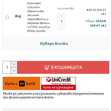
Комплект
Giacomini
Количество:
€35.52
(69.47
термоглава,
лв.)
аксиален
+
термовентил и
Общо:
35.52 €
секретен вентил
(69.47 лв.)
1/2"X16, ъглов за
-
PEXAL тръба
Избери всички
В КОШНИЦАТА
Може да закупите и на изплащане, избирайки кредитна компания
при финализиране на поръчката.