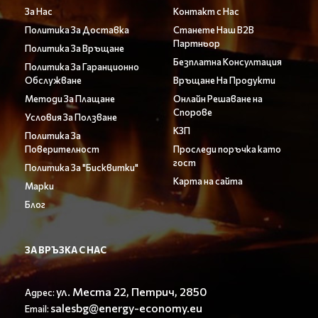
За Нас
Контакт с Нас
Политика За Доставка
Станете Наш B2B
Партньор
Политика За Връщане
Безплатна Консултация
Политика За Гаранционно
Обслужване
Връщане На Продукти
Методи За Плащане
Онлайн Решаване на
Спорове
Условия За Ползване
КЗП
Политика За
Поверителност
Проследи поръчка като
гост
Политика За "Бисквитки"
Карта на сайта
Марки
Блог
ЗА ВРЪЗКА С НАС
ул. Места 22, Петрич, 2850
Адрес:
salesbg@energy-economy.eu
Email: