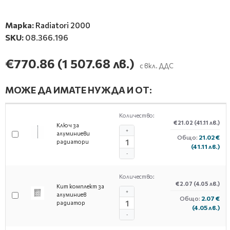
Марка:
Radiatori 2000
SKU:
08.366.196
€770.86
(1 507.68 лв.)
с вкл. ДДС
МОЖЕ ДА ИМАТЕ НУЖДА И ОТ:
Количество:
€21.02
(41.11 лв.)
Ключ за
+
алуминиеви
Общо:
21.02 €
радиатори
(41.11 лв.)
-
Количество:
€2.07
(4.05 лв.)
Кит комплект за
+
алуминиев
Общо:
2.07 €
радиатор
(4.05 лв.)
-