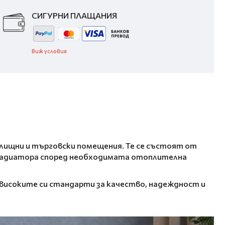
СИГУРНИ ПЛАЩАНИЯ
Виж условия
лищни и търговски помещения. Те се състоят от
 радиатора според необходимата отоплителна
с високите си стандарти за качество, надеждност и