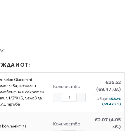
ДДС
ЖДА И ОТ:
плект Giacomini
€35.52
моглава, аксиален
Количество:
(69.47 лв.)
мовентил и секретен
-
+
тил 1/2"X16, ъглов за
Общо:
35.52 €
XAL тръба
(69.47 лв.)
€2.07
(4.05
Количество:
 комплект за
лв.)