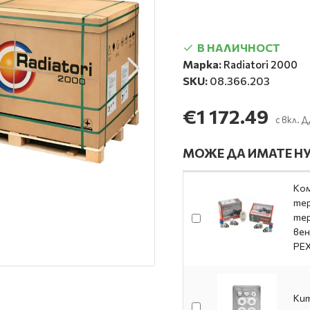
В НАЛИЧНОСТ
Марка:
Radiatori 2000
SKU:
08.366.203
€1 172.49
с вкл. 
МОЖЕ ДА ИМАТЕ НУ
Ком
тер
тер
вен
PE
Кит