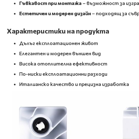
Гъвкавост при монтажа
– възможност за изгра
Естетичен и модерен дизайн
– подходящ за съв
Характеристики на продукта
Дълъг експлоатационен живот
Елегантен и модерен външен вид
Висока отоплителна ефективност
По-ниски експлоатационни разходи
Италианско качество и прецизна изработка