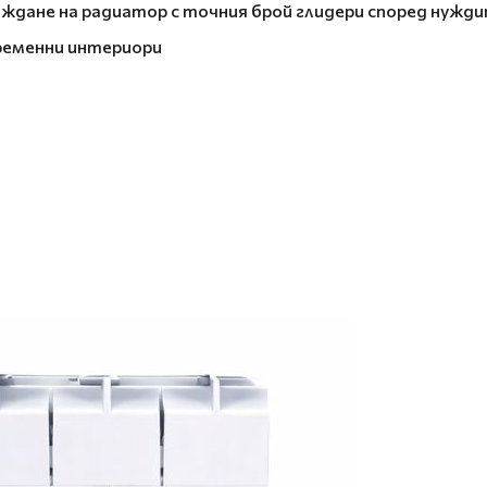
ждане на радиатор с точния брой глидери според нужд
ременни интериори