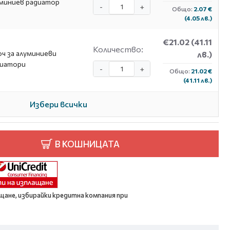
миниев радиатор
-
+
Общо:
2.07 €
(4.05 лв.)
€21.02
(41.11
Количество:
ч за алуминиеви
лв.)
диатори
-
+
Общо:
21.02 €
(41.11 лв.)
Избери всички
В КОШНИЦАТА
щане, избирайки кредитна компания при