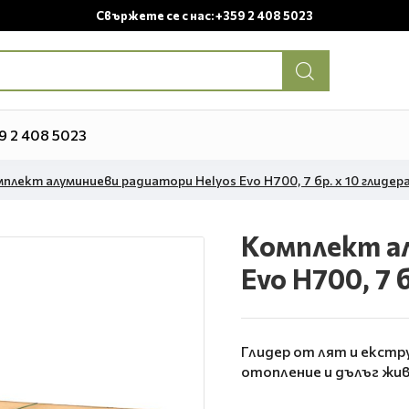
Свържете се с нас: +359 2 408 5023
9 2 408 5023
плект алуминиеви радиатори Helyos Evo H700, 7 бр. x 10 глидер
Комплект а
Evo H700, 7 
Глидер от лят и екстр
отопление и дълъг жи