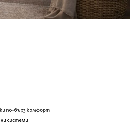
йки по-бърз комфорт
лни системи