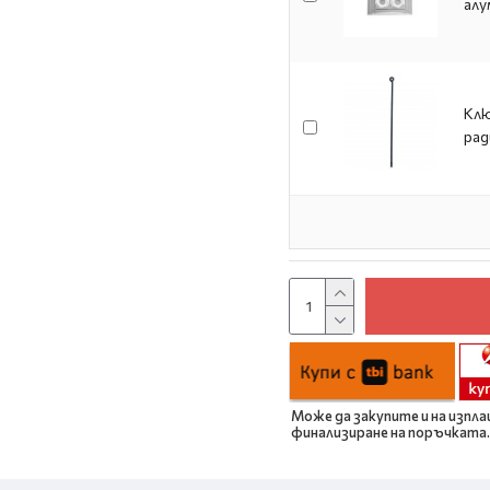
алу
Клю
ра
Може да закупите и на изпла
финализиране на поръчката.