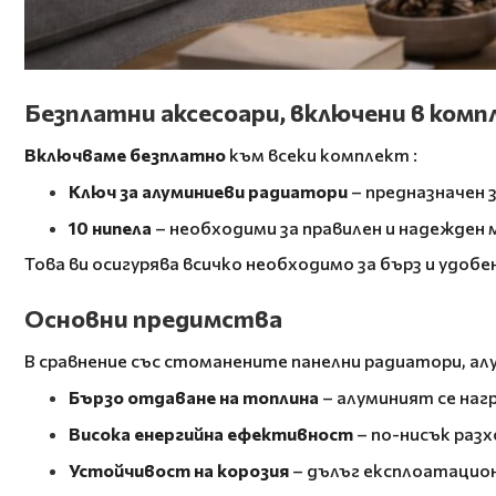
Безплатни аксесоари, включени в ком
Включваме безплатно
към всеки комплект
:
Ключ за алуминиеви радиатори
– предназначен з
10 нипела
– необходими за правилен и надежден
Това ви осигурява всичко необходимо за бърз и удоб
Основни предимства
В сравнение със стоманените панелни радиатори, ал
Бързо отдаване на топлина
– алуминият се наг
Висока енергийна ефективност
– по-нисък раз
Устойчивост на корозия
– дълъг експлоатацион