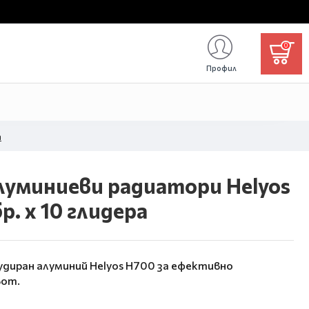
0
Профил
а
луминиеви радиатори Helyos
бр. x 10 глидера
удиран алуминий Helyos H700 за ефективно
вот.