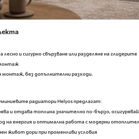
плекта
а лесно и сигурно свързване или разделяне на глидерите
 монтаж
ен монтаж, без допълнителни разходи.
уминиевите радиатори Helyos предлагат:
рява и отдава топлина значително по-бързо, осигурява
ход на енергия и оптимална работа с модерни отоплите
ен живот дори при променливи условия