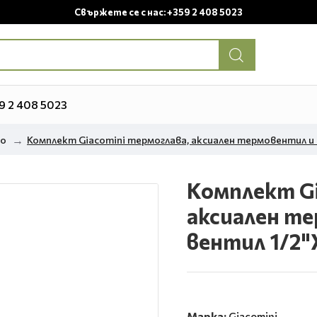
Свържете се с нас: +359 2 408 5023
9 2 408 5023
но
Комплект Giacomini термоглава, аксиален термовентил и 
Комплект Gi
аксиален т
вентил 1/2"
Марка:
Giacomini