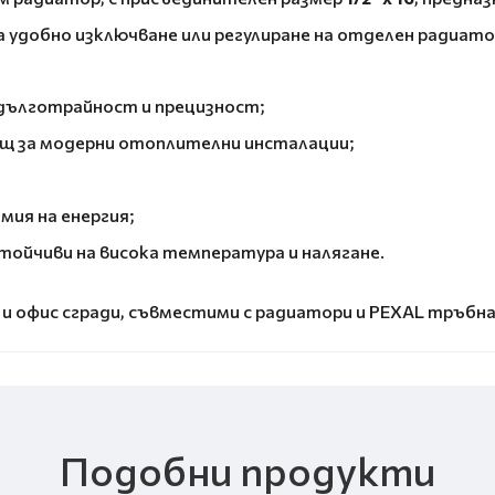
а удобно изключване или регулиране на отделен радиато
дълготрайност и прецизност;
ящ за модерни отоплителни инсталации;
ия на енергия;
ойчиви на висока температура и налягане.
и офис сгради, съвместими с радиатори и PEXAL тръбна
Подобни продукти