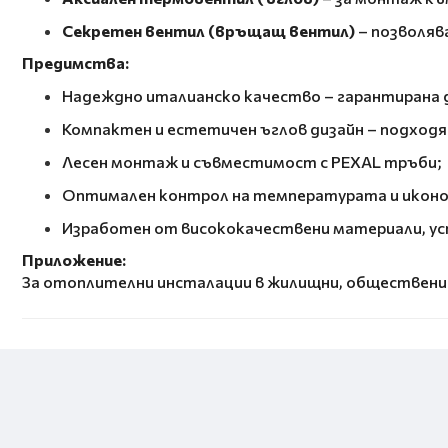
Секретен вентил (връщащ вентил)
– позволяв
Предимства:
Надеждно италианско качество – гарантирана 
Компактен и естетичен ъглов дизайн – подход
Лесен монтаж и съвместимост с PEXAL тръби;
Оптимален контрол на температурата и иконом
Изработен от висококачествени материали, уст
Приложение:
За отоплителни инсталации в жилищни, обществени 