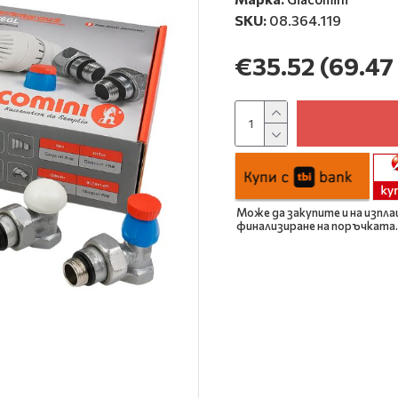
SKU:
08.364.119
€35.52
(69.47 
Може да закупите и на изпла
финализиране на поръчката.