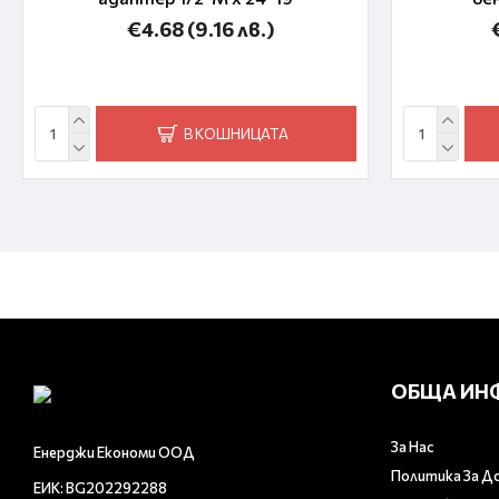
€4.68
(9.16 лв.)
В КОШНИЦАТА
ОБЩА ИН
За Нас
Енерджи Економи ООД
Политика За Д
ЕИК: BG202292288