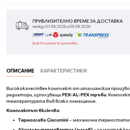
ПРИБЛИЗИТЕЛНО ВРЕМЕ ЗА ДОСТАВКА
между 07.08.2026 и 09.08.2026
Виж Политика За Доставки
ОПИСАНИЕ
ХАРАКТЕРИСТИКИ
Висококачествен комплект от италианския произв
радиатори, използващи
PEX-AL-PEX тръби
. Комплек
температурата във всяко помещение.
Комплектът включва:
Термоглава Giacomini
– механична термостатичн
Аксиален термовентил (ъглов)
– за монтаж къ