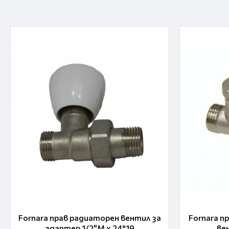
Fornara прав радиаторен вентил за
Fornara п
адаптер 1/2"M x 24*19
ве