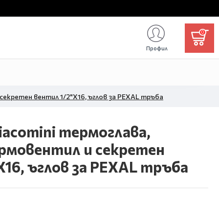
0
Профил
секретен вентил 1/2"X16, ъглов за PEXAL тръба
acomini термоглава,
ермовентил и секретен
X16, ъглов за PEXAL тръба