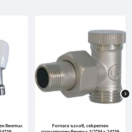
ен вентил
Fornara ъглов, секретен
24*19
радиаторен вентил 1/2"M x 24*19