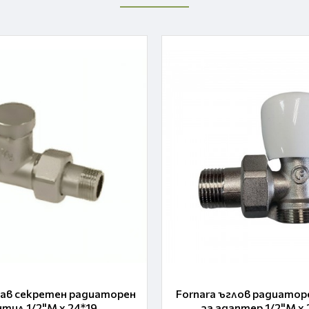
рав секретен радиаторен
Fornara ъглов радиатор
нтил 1/2"M x 24*19
за адаптер 1/2"M x 