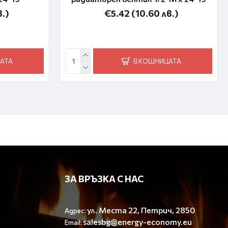
в.)
€5.42
(10.60 лв.)
АТА
В КОШНИЦАТА
ЗА ВРЪЗКА С НАС
ул. Места 22, Петрич, 2850
Адрес:
salesbg@energy-economy.eu
Email: