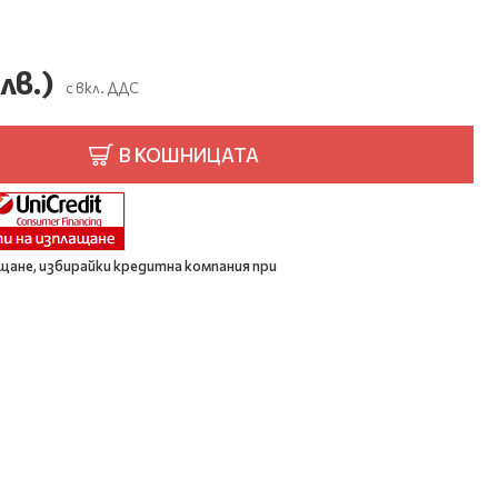
лв.)
с вкл. ДДС
В КОШНИЦАТА
щане, избирайки кредитна компания при