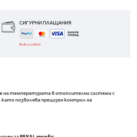
СИГУРНИ ПЛАЩАНИЯ
Виж условия
ране на температурата в отоплителни системи с
 като позволява прецизен контрол на
значен за
PEXAL тръба
;