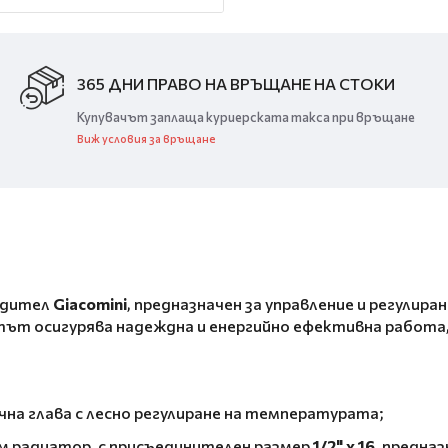
365 ДНИ ПРАВО НА ВРЪЩАНЕ НА СТОКИ
Купувачът заплаща куриерската такса при връщане
Виж условия за връщане
одител
Giacomini
, предназначен за управление и регули
тът осигурява надеждна и енергийно ефективна работа,
а глава с лесно регулиране на температурата;
м радиатор, с присъединителен размер
1/2" x 16
, предна