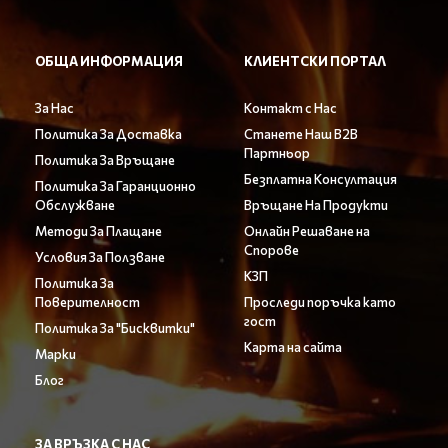
ОБЩА ИНФОРМАЦИЯ
КЛИЕНТСКИ ПОРТАЛ
За Нас
Контакт с Нас
Политика За Доставка
Станете Наш B2B
Партньор
Политика За Връщане
Безплатна Консултация
Политика За Гаранционно
Обслужване
Връщане На Продукти
Методи За Плащане
Онлайн Решаване на
Спорове
Условия За Ползване
КЗП
Политика За
Поверителност
Проследи поръчка като
гост
Политика За "Бисквитки"
Карта на сайта
Марки
Блог
ЗА ВРЪЗКА С НАС