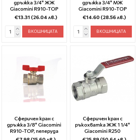
дръжка 3/4" ЖЖ
дръжка 3/4" МЖ
Giacomini R910-TOP
Giacomini R910-TOP
€13.31
(26.04 лв.)
€14.60
(28.56 лв.)
В КОШНИЦАТА
В КОШНИЦАТА
Сферичен кран с
Сферичен кран с
дръжка 3/8" Giacomini
ръкохватка ЖЖ 1 1/4"
R910-TOP, пеперуда
Giacomini R250
€7.98
(15.60 лв.)
€25.89
(50.64 лв.)