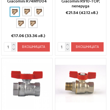
Giacomini R74MY004
Giacomini R910-TOP,
пеперуда
€21.54
(42.12 лв.)
€17.06
(33.36 лв.)
В КОШНИЦАТА
В КОШНИЦАТА