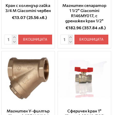
Кран с холендър гайка
Магнитен сепаратор
3/4 М Giacomini червен
1 1/2" Giacomini
R146MY017, с
€13.07
(25.56 лв.)
дренажен кран 1/2"
€182.96
(357.84 лв.)
В КОШНИЦАТА
В КОШНИЦАТА
Магнитен У-филтър
Сферичен кран 1"