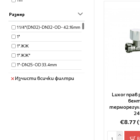
1 m
Размер
1 1/4"(DN32)-DN32-OD- 42.16mm
1"
1" ЖЖ
1" ЖЖ"
1"-DN25-OD 33.4mm
1''(DN25) x 1/2''(DN15)
Изчисти всички филтри
1/2 X 16
1/2"
Luxor прав
вент
1/2" ЖЖ
терморегул
1/2"'(DN15) x 16*2
24
€8.77
(
1/2"-DN15-OD 21.3mm
1/2"x1/2"F
В
1/2"X16