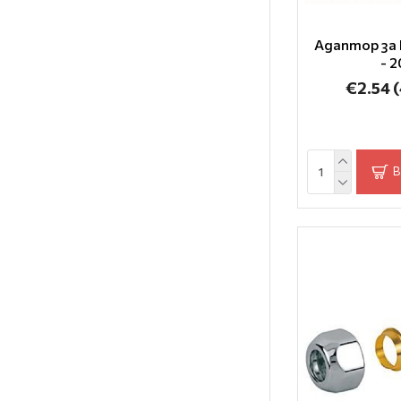
Адаптор за 
- 
€2.54
(
В