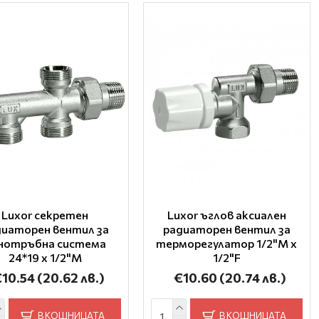
Luxor секретен
Luxor ъглов аксиален
диаторен вентил за
радиаторен вентил за
нотръбна система
терморегулатор 1/2"M x
24*19 x 1/2"M
1/2"F
€10.54
(20.62 лв.)
€10.60
(20.74 лв.)
В КОШНИЦАТА
В КОШНИЦАТА