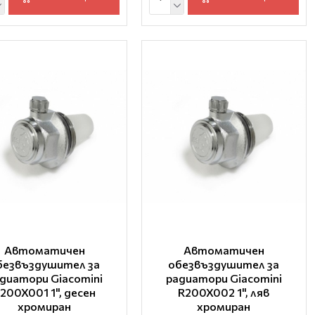
Автоматичен
Автоматичен
безвъздушител за
обезвъздушител за
диатори Giacomini
радиатори Giacomini
200X001 1", десен
R200X002 1", ляв
хромиран
хромиран