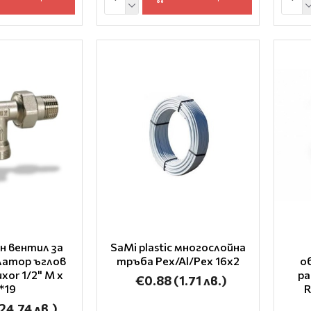
н вентил за
SaMi plastic многослойна
латор ъглов
тръба Pex/Al/Pex 16x2
о
xor 1/2" M x
ра
€0.88
(1.71 лв.)
*19
R
24.74 лв.)