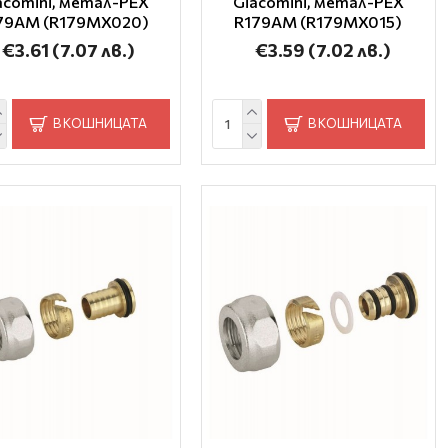
acomini, метал-PEX
Giacomini, метал-PEX
79AM (R179MX020)
R179AM (R179MX015)
€3.61
(7.07 лв.)
€3.59
(7.02 лв.)
В КОШНИЦАТА
В КОШНИЦАТА