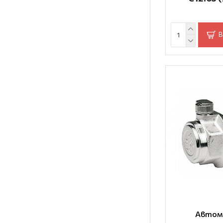
390mm
7 x 170mm
7 x 220mm
В
9 x 195mm
M24 x 1.5
M28 x 1.5
M30 x 1.5
М30Х1.5
Ф12-18
⌀15
⌀15 x 1/2"
Автом