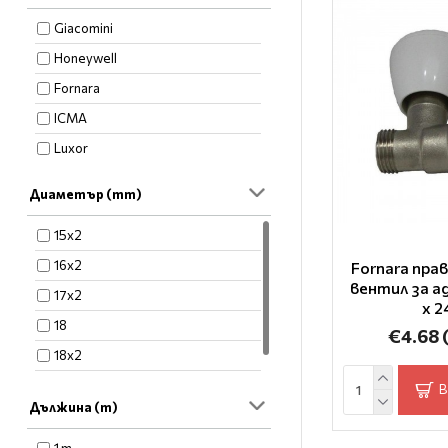
Giacomini
Honeywell
Fornara
ICMA
Luxor
Диаметър (mm)
15x2
16x2
Fornara пра
вентил за а
17x2
x 2
18
€4.68
18x2
20x2
В
Дължина (m)