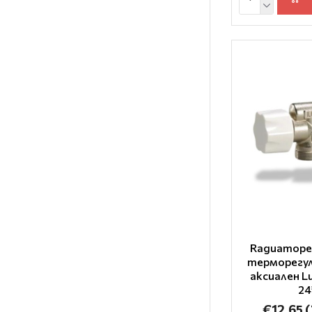
1/2"Х16
1/2'' F
1/2'' M
1/2X16
1/2xФ16
1/2Х16
16-20Х2
16Х(18Х2)
16Х15
16х2
290mm
Rадиаторе
3/4"
терморегу
3/4" ЖЖ"
аксиален Lu
24
30x1.5
€12.65
(