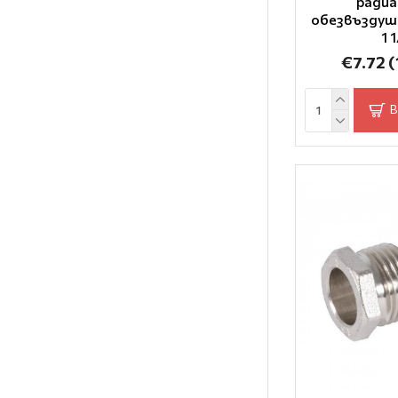
ради
обезвъздуш
1 
€7.72
(
В