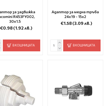
аптор за задвижка
Адаптор за медна тръба
acomini R453FY002,
24x19 - 15x2
30x1.5
€1.58
(3.09 лв.)
€0.98
(1.92 лв.)
В КОШНИЦАТА
В КОШНИЦАТА