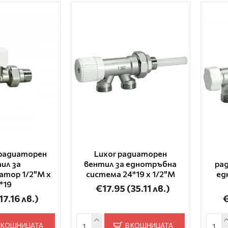
 радиаторен
Luxor радиаторен
ил за
вентил за еднотръбна
ра
атор 1/2"M x
система 24*19 x 1/2"M
ед
*19
€17.95
(35.11 лв.)
17.16 лв.)
 КОШНИЦАТА
В КОШНИЦАТА