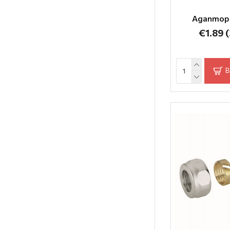
Адаптор 
€1.89
(
В