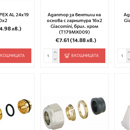
PEX AL 24x19
Адаптор за вентили на
Ад
20x2
основа с гарнитура 16х2
Gi
Giacomini, брил. хром
4.98 лв.)
(T179MX009)
€7.61
(14.88 лв.)
 КОШНИЦАТА
В КОШНИЦАТА