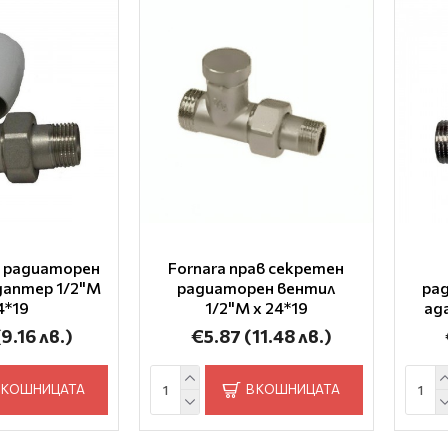
в радиаторен
Fornara прав секретен
даптер 1/2"M
радиаторен вентил
ра
4*19
1/2"M x 24*19
ад
(9.16 лв.)
€5.87
(11.48 лв.)
 КОШНИЦАТА
В КОШНИЦАТА