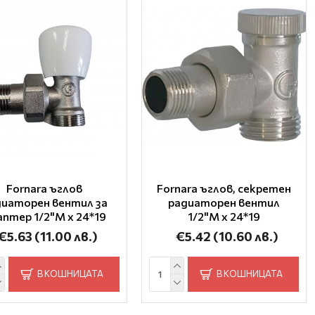
Fornara ъглов
Fornara ъглов, секретен
диаторен вентил за
радиаторен вентил
аптер 1/2"M x 24*19
1/2"M x 24*19
€5.63
(11.00 лв.)
€5.42
(10.60 лв.)
В КОШНИЦАТА
В КОШНИЦАТА