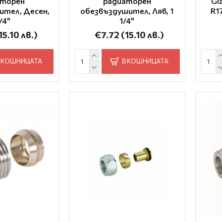
аторен
радиаторен
Gi
ител, Десен,
обезвъздушител, Ляв, 1
R1
1/4"
1/4"
15.10 лв.)
€7.72
(15.10 лв.)
 КОШНИЦАТА
В КОШНИЦАТА