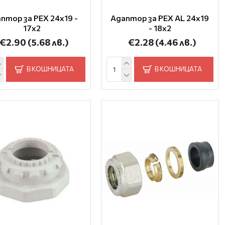
птор за PEX 24x19 -
Адаптор за PEX AL 24x19
17x2
- 18x2
€2.90
(5.68 лв.)
€2.28
(4.46 лв.)
В КОШНИЦАТА
В КОШНИЦАТА