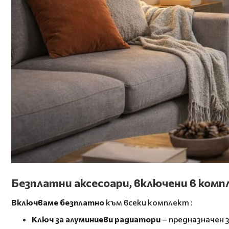
Безплатни аксесоари, включени в ком
Включваме безплатно
към всеки комплект
:
Ключ за алуминиеви радиатори
– предназначен з