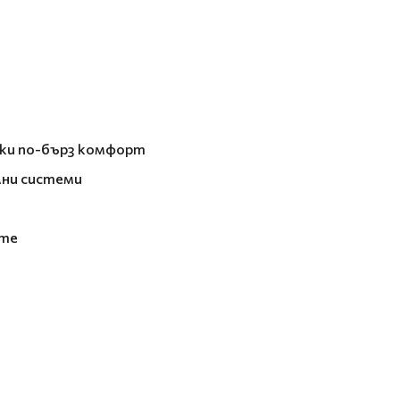
йки по-бърз комфорт
лни системи
ите