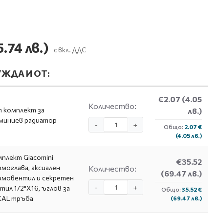
5.74 лв.)
с вкл. ДДС
ЖДА И ОТ:
€2.07
(4.05
Количество:
 комплект за
лв.)
миниев радиатор
-
+
Общо:
2.07 €
(4.05 лв.)
плект Giacomini
€35.52
моглава, аксиален
Количество:
(69.47 лв.)
мовентил и секретен
-
+
тил 1/2"X16, ъглов за
Общо:
35.52 €
XAL тръба
(69.47 лв.)