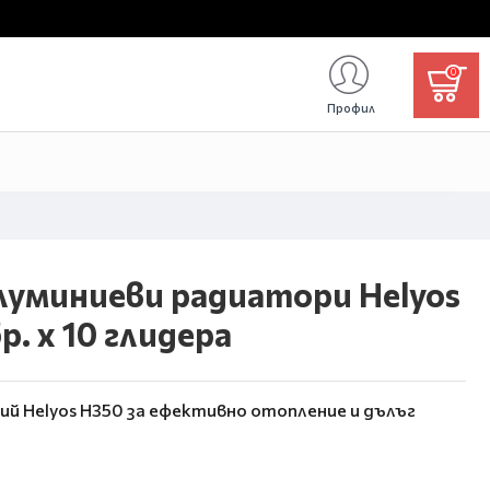
0
Профил
луминиеви радиатори Helyos
р. x 10 глидера
ий Helyos H350 за ефективно отопление и дълъг