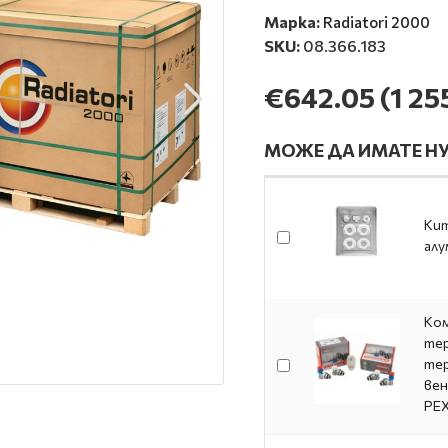
Марка:
Radiatori 2000
SKU:
08.366.183
€642.05
(1 25
МОЖЕ ДА ИМАТЕ НУ
Кит
алу
Ком
тер
тер
вен
PE