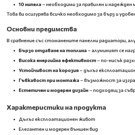
10 нипела
– необходими за правилен и надежден
Това ви осигурява всичко необходимо за бърз и удоб
Основни предимства
В сравнение със стоманените панелни радиатори, ал
Бързо отдаване на топлина
– алуминият се наг
Висока енергийна ефективност
– по-нисък раз
Устойчивост на корозия
– дълъг експлоатацион
Гъвкавост при монтажа
– възможност за изгра
Естетичен и модерен дизайн
– подходящ за съв
Характеристики на продукта
Дълъг експлоатационен живот
Елегантен и модерен външен вид