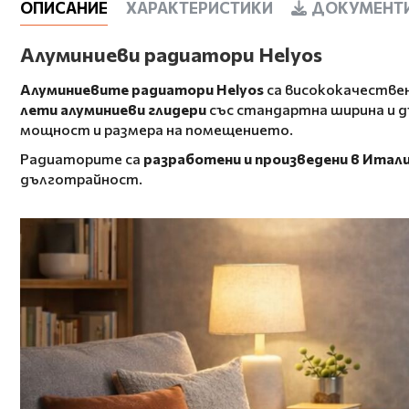
ОПИСАНИЕ
ХАРАКТЕРИСТИКИ
ДОКУМЕНТИ
Алуминиеви радиатори Helyos
Алуминиевите радиатори Helyos
са висококачествен
лети алуминиеви глидери
със стандартна ширина и 
мощност и размера на помещението.
Радиаторите са
разработени и произведени в Итал
дълготрайност.