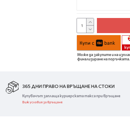
Може да закупите и на изпла
финализиране на поръчката.
365 ДНИ ПРАВО НА ВРЪЩАНЕ НА СТОКИ
Купувачът заплаща куриерската такса при връщане
Виж условия за връщане