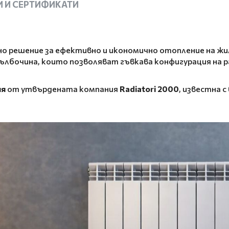
 И СЕРТИФИКАТИ
о решение за ефективно и икономично отопление на жи
дълбочина, които позволяват гъвкава конфигурация на
ия
от утвърдената компания
Radiatori 2000
, известна 