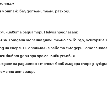
 монтаж
ен монтаж, без допълнителни разходи.
уминиевите радиатори Helyos предлагат:
рява и отдава топлина значително по-бързо, осигурява
ход на енергия и оптимална работа с модерни отоплите
ен живот дори при променливи условия
ждане на радиатор с точния брой глидери според нужд
ременни интериори