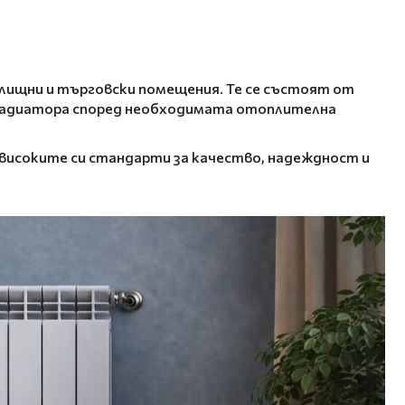
лищни и търговски помещения. Те се състоят от
 радиатора според необходимата отоплителна
с високите си стандарти за качество, надеждност и