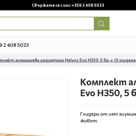
Свържете се с нас: +359 2 408 5023
9 2 408 5023
плект алуминиеви радиатори Helyos Evo H350, 5 бр. x 10 глидера
Комплект а
Evo H350, 5 б
Глидери от лят алумин
живот.