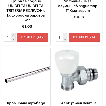
Тръба за подово
Уплътнение за
UNIDELTA UNIDELTA
алуминиев радиатор
TRITERM PEX/EVOH с
1" Клингерит
кислородна бариера
€0.13
16х2
€1.03
В КОШНИЦАТА
В КОШНИЦАТА
Хромирана тръба за
Ъглов ръчен вентил