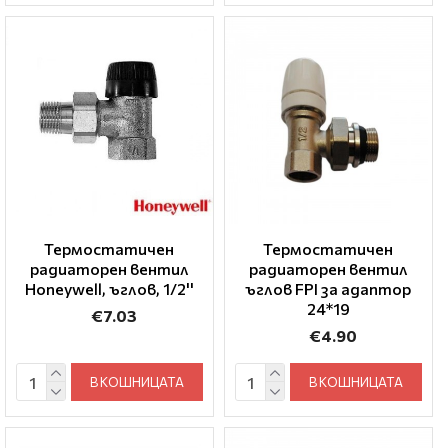
Термостатичен
Термостатичен
радиаторен вентил
радиаторен вентил
Honeywell, ъглов, 1/2''
ъглов FPI за адаптор
24*19
€7.03
€4.90
В КОШНИЦАТА
В КОШНИЦАТА