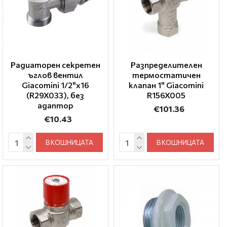
Радиаторен секретен
Разпределителен
ъглов вентил
термостатичен
Giacomini 1/2"x16
клапан 1" Giacomini
(R29X033), без
R156X005
адаптор
€101.36
€10.43
В КОШНИЦАТА
В КОШНИЦАТА