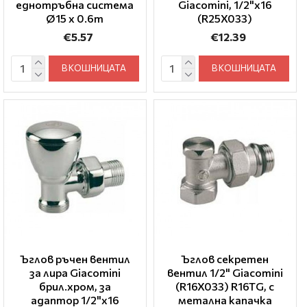
еднотръбна система
Giacomini, 1/2"x16
Ø15 x 0.6m
(R25X033)
€5.57
€12.39
В КОШНИЦАТА
В КОШНИЦАТА
Ъглов ръчен вентил
Ъглов секретен
за лира Giacomini
вентил 1/2" Giacomini
брил.хром, за
(R16X033) R16TG, с
адаптор 1/2"x16
метална капачка