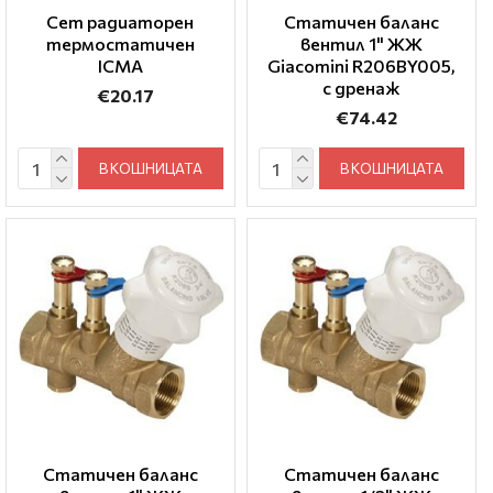
Сет радиаторен
Статичен баланс
термостатичен
вентил 1" ЖЖ
ICMA
Giacomini R206BY005,
с дренаж
€20.17
€74.42
В КОШНИЦАТА
В КОШНИЦАТА
Статичен баланс
Статичен баланс