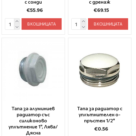
с сонди
с дренаж
€55.96
€69.15
В КОШНИЦАТА
В КОШНИЦАТА
Тапа за алуминиев
Тапа за радиатор с
радиатор със
уплътнителен о-
силиконово
пръстен 1/2"
уплътнение 1", Лява/
€0.56
Дясна