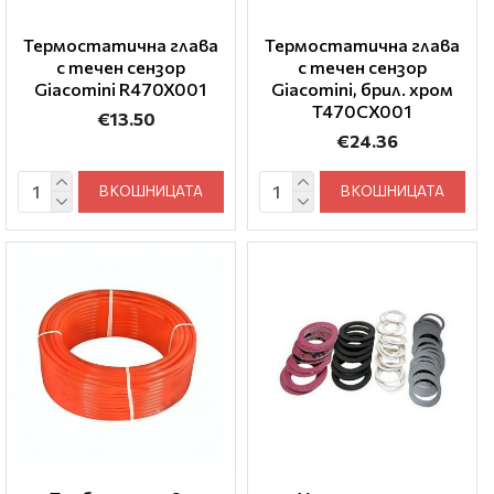
Термостатична глава
Термостатична глава
с течен сензор
с течен сензор
Giacomini R470X001
Giacomini, брил. хром
T470CX001
€13.50
€24.36
В КОШНИЦАТА
В КОШНИЦАТА