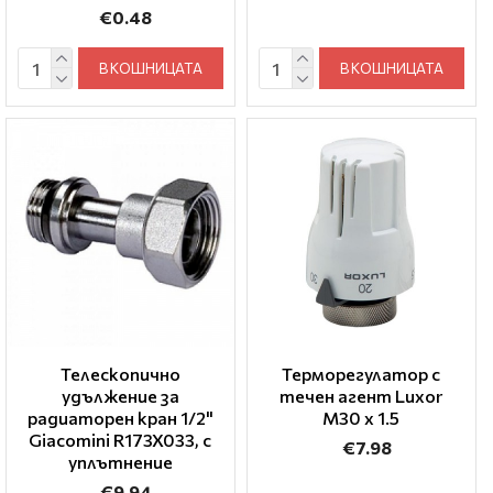
€0.48
В КОШНИЦАТА
В КОШНИЦАТА
Телескопично
Терморегулатор с
удължение за
течен агент Luxor
радиаторен кран 1/2"
M30 x 1.5
Giacomini R173X033, с
€7.98
уплътнение
€9.94