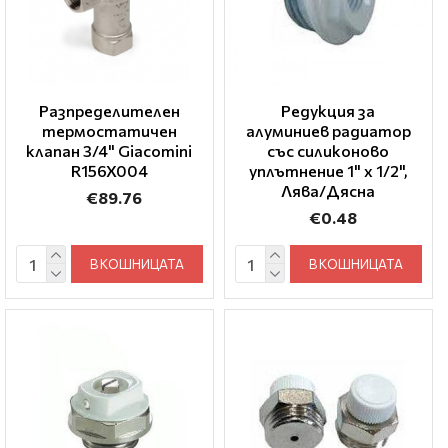
Разпределителен
Редукция за
термостатичен
алуминиев радиатор
клапан 3/4" Giacomini
със силиконово
R156X004
уплътнение 1" x 1/2",
Лява/Дясна
€89.76
€0.48
В КОШНИЦАТА
В КОШНИЦАТА