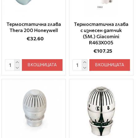
Термостатична глава
Термостатична глава
Thera 200 Honeywell
с изнесен датчик
(5М.) Giacomini
€32.60
R463X005
€107.25
В КОШНИЦАТА
В КОШНИЦАТА