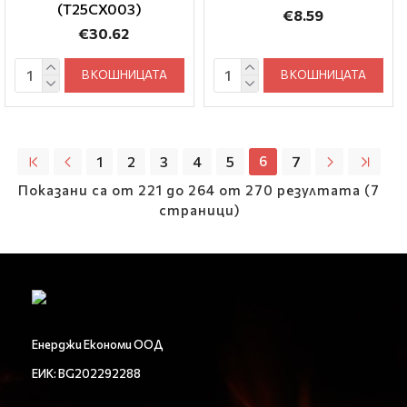
(T25CX003)
€8.59
€30.62
В КОШНИЦАТА
В КОШНИЦАТА
1
2
3
4
5
6
7
Показани са от 221 до 264 от 270 резултата (7
страници)
Енерджи Економи ООД
ЕИК: BG202292288