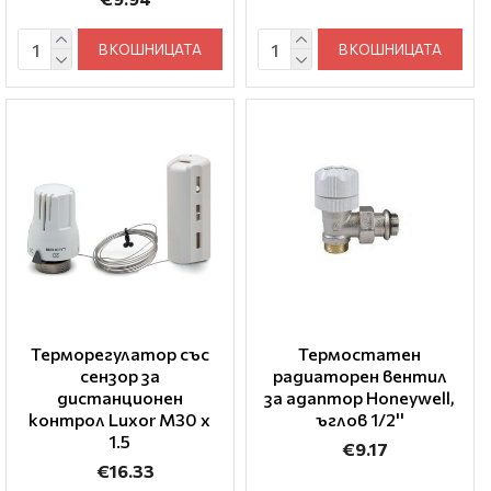
В КОШНИЦАТА
В КОШНИЦАТА
Терморегулатор със
Термостатен
сензор за
радиаторен вентил
дистанционен
за адаптор Honeywell,
контрол Luxor M30 x
ъглов 1/2''
1.5
€9.17
€16.33