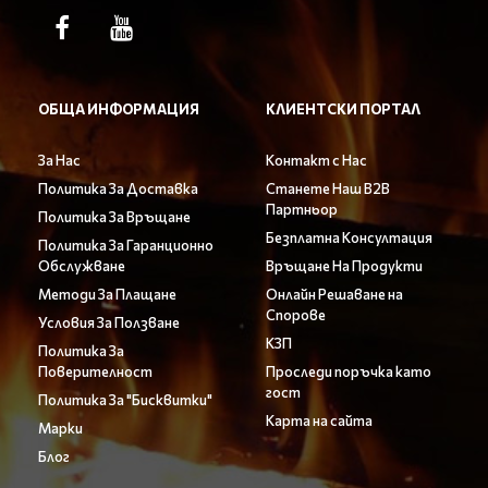
ОБЩА ИНФОРМАЦИЯ
КЛИЕНТСКИ ПОРТАЛ
За Нас
Контакт с Нас
Политика За Доставка
Станете Наш B2B
Партньор
Политика За Връщане
Безплатна Консултация
Политика За Гаранционно
Обслужване
Връщане На Продукти
Методи За Плащане
Онлайн Решаване на
Спорове
Условия За Ползване
КЗП
Политика За
Поверителност
Проследи поръчка като
гост
Политика За "Бисквитки"
Карта на сайта
Марки
Блог