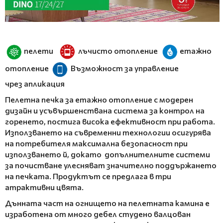
пелети
лъчисто отопление
етажно
отопление
Възможност за управление
чрез апликация
Пелетна печка за етажно отопление с модерен
дизайн и усъвършенствана система за контрол на
горенето, постига висока ефективност при работа.
Използването на съвременни технологии осигурява
на потребителя максимална безопасност при
използването й, докато допълнителните системи
за почистване улесняват значително поддържането
на печката. Продуктът се предлага в три
атрактивни цвята.
Дънната част на огнището на пелетната камина е
изработена от много дебел студено валцован