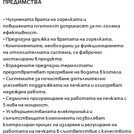
ПРЕДИМСТВА
• Чугунената врата на горелката и
повишената плътност допринасят за по-голяма
ефективност.
• Предпазна дръжка на вратата на горелката.
• Компонентите, необходими за функционирането
на отоплителната система, са фабрично
инсталирани в продукта.
• Вградените предпазни термостати
предотвратяват прегряване на водата в котела.
• Системите за почистване допълнително
улесняват поддръжката на печката и осигуряват
надеждна работа.
• Седмично програмиране на работата на печката с
5 нива на мощност.
• Усъвършенстваната електроника и
съпътстващите компоненти позволяват
контролиран процес на изгаряне и регулиране на
работата на печката в съответствие с качеството