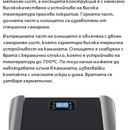
метален лист, а носещата конструкция е с нанесено
висококачествено и устойчиво на висока
температура прахово покритие. Горната част,
долната част и огнището са изработени от
специална ламарина.
Вътрешната част на огнището е облечена с двоен
ламаринен лист, което гарантира висока термична
устройчивост на камината. Огнището е снабдено с
врата с керамично стъкло, което е устройчиво на
температури до 700°C. По този начин можете да
наблюдавате огъня в камината, избягвайки
контакта с опасните искри и дима. Вратата се
затваря херметично.