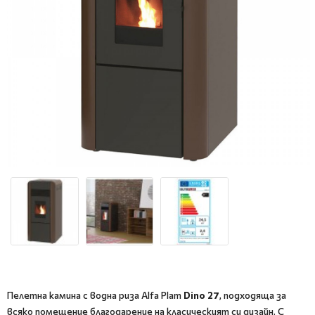
Пелетна камина с водна риза Alfa Plam
Dino 27
, подходяща за
всяко помещение благодарение на класическият си дизайн. С