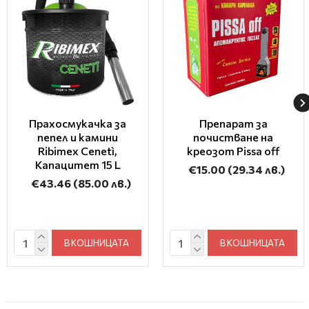
Прахосмукачка за
Препарат за
пепел и камини
почистване на
Ribimex Cenetì,
креозот Pissa off
Капацитет 15 L
€15.00
(29.34 лв.)
€43.46
(85.00 лв.)
В КОШНИЦАТА
В КОШНИЦАТА