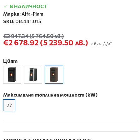
В НАЛИЧНОСТ
Марка:
Alfa-Plam
SKU:
08.441.015
€2 947.34
(5 764.50 лв.)
€2 678.92
(5 239.50 лв.)
с вкл. ДДС
Цвят
Максимална топлинна мощност (kW)
27