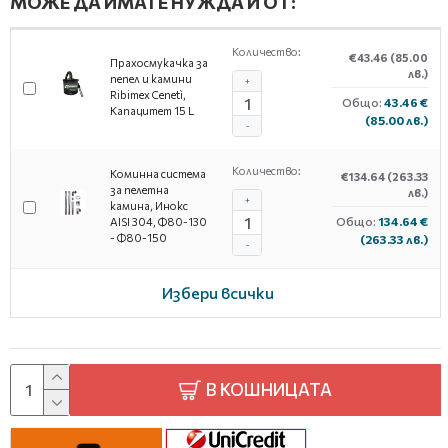
МОЖЕ ДА ИМАТЕ НУЖДА И ОТ:
Количество:
€43.46
(85.00
Прахосмукачка за
лв.)
пепел и камини
+
Ribimex Cenetì,
Общо:
43.46 €
Капацитет 15 L
(85.00 лв.)
-
Количество:
Коминна система
€134.64
(263.33
за пелетна
лв.)
+
камина, Инокс
Общо:
134.64 €
AISI 304, Ф80-130
- Ф80-150
(263.33 лв.)
-
Избери всички
В КОШНИЦАТА