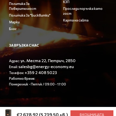
КЗП
Политика За
Поверителност
Проследи поръчка като
гост
Политика За "Бисквитки"
Карта на сайта
Марки
Блог
ЗА ВРЪЗКА С НАС
ул. Места 22, Петрич, 2850
Адрес:
salesbg@energy-economy.eu
Email:
+359 2 408 5023
Телефон:
Работно време:
Понеделник - Петък / 09:00 - 17:00
© Енерджи Економи ООД 2023. All rights reserved.
€2 678.92
(5 239.50 лв.)
В КОШНИЦАТА