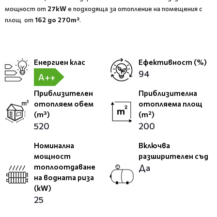
мощност от
27kW
е подходяща за отопление на помещения с
площ от
162 до 270m²
.
Енергиен клас
Ефективност (%)
94
A++
Приблизителен
Приблизителна
отопляем обем
отопляема площ
(m³)
(m²)
520
200
Номинална
Включва
мощност
разширителен съд
топлоотдаване
Да
на водната риза
(kW)
25