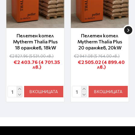
Пелетен котел
Пелетен котел
Mytherm Thalia Plus
Mytherm Thalia Plus
18 оранжев, 18kW
20 оранжев, 20kW
€2 827.96
(5 531.00 лв.)
€2 947.08
(5 764.00 лв.)
€2 403.76
(4 701.35
€2 505.02
(4 899.40
лв.)
лв.)
В КОШНИЦАТА
В КОШНИЦАТА