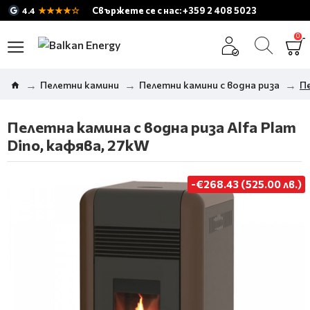
★★★★☆
Свържете се с нас: +359 2 408 5023
4.4
0
Пелетни камини
Пелетни камини с водна риза
Пе
Пелетна камина с водна риза Alfa Plam
Dino, кафява, 27kW
-€268.43 (525.00 лв.)