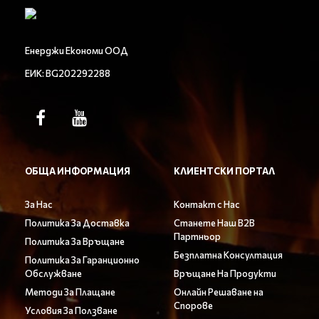
Енерджи Економи ООД
ЕИК: BG202292288
ОБЩА ИНФОРМАЦИЯ
КЛИЕНТСКИ ПОРТАЛ
За Нас
Контакт с Нас
Политика За Доставка
Станете Наш B2B
Партньор
Политика За Връщане
Безплатна Консултация
Политика За Гаранционно
Обслужване
Връщане На Продукти
Методи За Плащане
Онлайн Решаване на
Спорове
Условия За Ползване