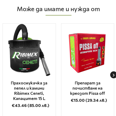
Може да имате и нужда от
Прахосмукачка за
Препарат за
пепел и камини
почистване на
Ribimex Cenetì,
креозот Pissa off
Капацитет 15 L
€15.00
(29.34 лв.)
€43.46
(85.00 лв.)