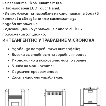
на пелетите и коминната тяга.
• Най-модерен LCD Touch Panel.
• Възможност за загряване на санитарната вода (в
котела) и свързване към системата за
подово отопление.
• Дистанционно управление с android и iOS
приложение (опционно).
ИНТЕЛИГЕНТНО УПРАВЛЕНИЕ MICRONOVA:
Удобен за потребителя интерфейс;
Висока ефетивност на горивния процес;
Икономично и екологично чисто горене;
5 нива на мощността;
Седмичен програматор;
Дистанционно управление;