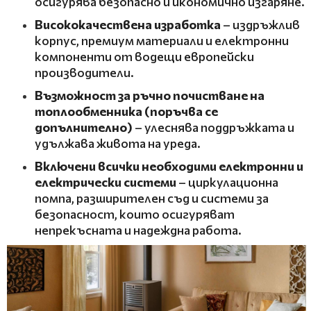
осигурява безопасно и икономично изгаряне.
Висококачествена изработка
– издръжлив
корпус, премиум материали и електронни
компоненти от водещи европейски
производители.
Възможност за ръчно почистване на
топлообменника (поръчва се
допълнително)
– улеснява поддръжката и
удължава живота на уреда.
Включени всички необходими
електронни и
електрически системи
– циркулационна
помпа, разширителен съд и системи за
безопасност, които осигуряват
непрекъсната и надеждна работа.