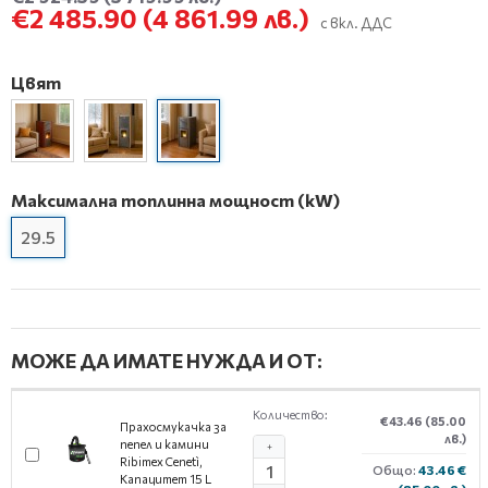
€2 485.90
(4 861.99 лв.)
с вкл. ДДС
Цвят
Максимална топлинна мощност (kW)
29.5
МОЖЕ ДА ИМАТЕ НУЖДА И ОТ:
Количество:
€43.46
(85.00
Прахосмукачка за
лв.)
пепел и камини
+
Ribimex Cenetì,
Общо:
43.46 €
Капацитет 15 L