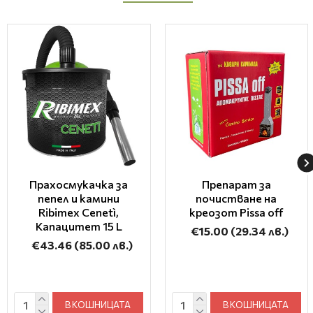
Прахосмукачка за
Препарат за
пепел и камини
почистване на
Ribimex Cenetì,
креозот Pissa off
Капацитет 15 L
€15.00
(29.34 лв.)
€43.46
(85.00 лв.)
В КОШНИЦАТА
В КОШНИЦАТА