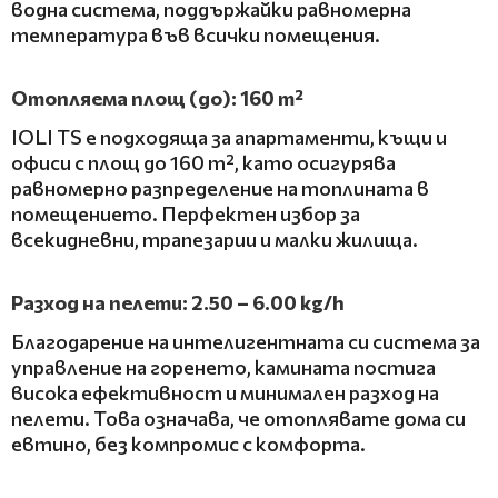
водна система, поддържайки равномерна
температура във всички помещения.
Отопляема площ (до): 160 m²
IOLI TS е подходяща за апартаменти, къщи и
офиси с площ до 160 m², като осигурява
равномерно разпределение на топлината в
помещението. Перфектен избор за
всекидневни, трапезарии и малки жилища.
Разход на пелети: 2.50 – 6.00 kg/h
Благодарение на интелигентната си система за
управление на горенето, камината постига
висока ефективност и минимален разход на
пелети. Това означава, че отоплявате дома си
евтино, без компромис с комфорта.