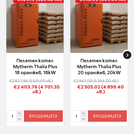
Пелетен котел
Пелетен котел
Mytherm Thalia Plus
Mytherm Thalia Plus
18 оранжев, 18kW
20 оранжев, 20kW
€2 827.96
(5 531.00 лв.)
€2 947.08
(5 764.00 лв.)
€2 403.76
(4 701.35
€2 505.02
(4 899.40
лв.)
лв.)
В КОШНИЦАТА
В КОШНИЦАТА