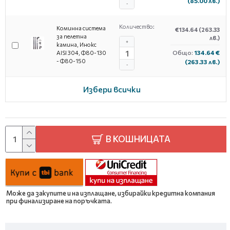
(85.00 лв.)
-
Количество:
Коминна система
€134.64
(263.33
за пелетна
лв.)
+
камина, Инокс
Общо:
134.64 €
AISI 304, Ф80-130
- Ф80-150
(263.33 лв.)
-
Избери всички
В КОШНИЦАТА
Може да закупите и на изплащане, избирайки кредитна компания
при финализиране на поръчката.