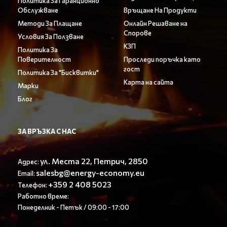
Политика За Гаранционно
Обслужване
Връщане На Продукти
Методи За Плащане
Онлайн Решаване на
Спорове
Условия За Ползване
КЗП
Политика За
Поверителност
Проследи поръчка като
гост
Политика За "Бисквитки"
Карта на сайта
Марки
Блог
ЗА ВРЪЗКА С НАС
ул. Места 22, Петрич, 2850
Адрес:
salesbg@energy-economy.eu
Email:
+359 2 408 5023
Телефон:
Работно време:
Понеделник - Петък / 09:00 - 17:00