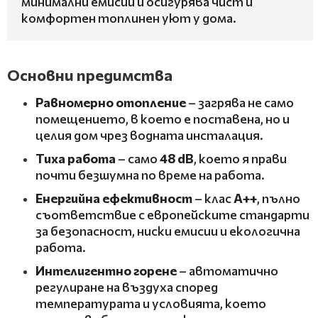
минимални емисии и осигурява чист и
комфортен топлинен уют у дома.
Основни предимства
Равномерно отопление
– загрява не само
помещението, в което е поставена, но и
целия дом чрез водната инсталация.
Тиха работа
– само
48 dB
, което я прави
почти безшумна по време на работа.
Енергийна ефективност
– клас
A++
, пълно
съответствие с европейските стандарти
за безопасност, ниски емисии и екологична
работа.
Интелигентно горене
– автоматично
регулиране на въздуха според
температурата и условията, което