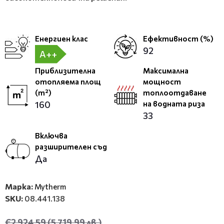
Енергиен клас
Ефективност (%)
92
A++
Приблизителна
Максимална
отопляема площ
мощност
(m²)
топлоотдаване
160
на водната риза
33
Включва
разширителен съд
Да
Марка:
Mytherm
SKU:
08.441.138
€2 924.59
(5 719.99 лв.)