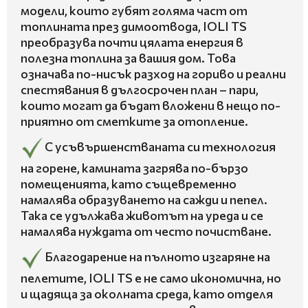
модели, които губят голяма част от
топлината през димоотвода, IOLI TS
преобразува почти цялата енергия в
полезна топлина за вашия дом. Това
означава по-нисък разход на гориво и реални
спестявания в дългосрочен план – пари,
които могат да бъдат вложени в нещо по-
приятно от сметките за отопление.
С усъвършенстваната си технология
на горене, камината загрява по-бързо
помещенията, като същевременно
намалява образуването на сажди и пепел.
Така се удължава животът на уреда и се
намалява нуждата от често почистване.
Благодарение на пълното изгаряне на
пелетите, IOLI TS е не само икономична, но
и щадяща за околната среда, като отделя