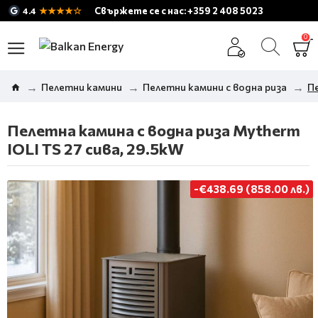
★★★★☆
Свържете се с нас: +359 2 408 5023
4.4
0
Пелетни камини
Пелетни камини с водна риза
Пе
Пелетна камина с водна риза Mytherm
IOLI TS 27 сива, 29.5kW
-€438.69 (858.00 лв.)