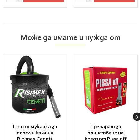
Може да имате и нужда от
Прахосмукачка за
Препарат за
пепел и камини
почистване на
Ribimex Cenetì,
креозот Pissa off