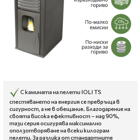
С камината на пелети IOLI TS
спестяването на енергия се превръща в
сигурност, а не в обещание. Благодарение на
своята висока ефективност – над 90%,
тази серия осигурява максимално
оползотворяване на всеки килограм
пелети. За разлика от стандартните