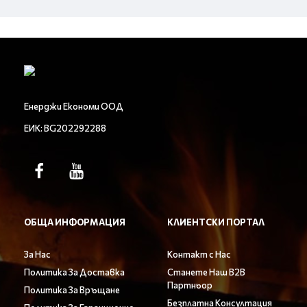
Енерджи Економи ООД
ЕИК: BG202292288
ОБЩА ИНФОРМАЦИЯ
КЛИЕНТСКИ ПОРТАЛ
За Нас
Контакт с Нас
Политика За Доставка
Станете Наш B2B
Партньор
Политика За Връщане
Безплатна Консултация