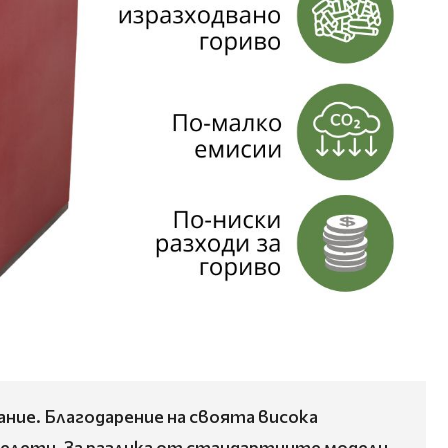
ание. Благодарение на своята висока
пелети. За разлика от стандартните модели,