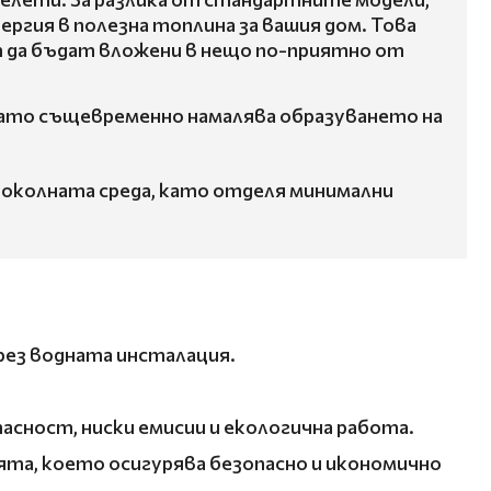
ргия в полезна топлина за вашия дом. Това
ат да бъдат вложени в нещо по-приятно от
като същевременно намалява образуването на
за околната среда, като отделя минимални
чрез водната инсталация.
сност, ниски емисии и екологична работа.
та, което осигурява безопасно и икономично