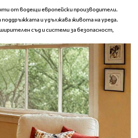
енти от водещи европейски производители.
а поддръжката и удължава живота на уреда.
зширителен съд и системи за безопасност,