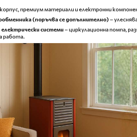
корпус, премиум материали и електронни компон
ообменника (поръчва се допълнително)
– улесняв
 електрически системи
– циркулационна помпа, ра
а работа.