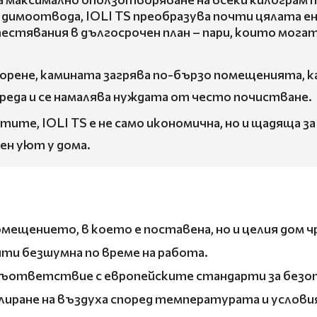
имоотвода, IOLI TS преобразува почти цялата ене
 спестявания в дългосрочен план – пари, които мог
орене, камината загрява по-бързо помещенията, 
уреда и се намалява нуждата от често почистване.
тите, IOLI TS е не само икономична, но и щадяща 
ен уют у дома.
помещението, в което е поставена, но и целия дом 
очти безшумна по време на работа.
 съответствие с европейските стандарти за безопа
иране на въздуха според температурата и условия