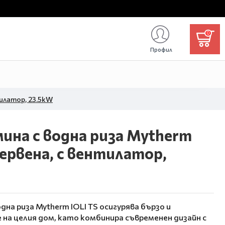
0
Профил
тилатор, 23.5kW
ина с водна риза Mytherm
червена, с вентилатор,
на риза Mytherm IOLI TS осигурява бързо и
на целия дом, като комбинира съвременен дизайн с