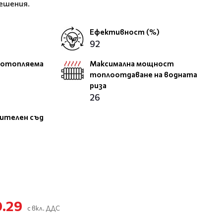
ешения.
Ефективност (%)
92
 отопляема
Максимална мощност
топлоотдаване на водната
риза
26
ителен съд
0.29
с вкл. ДДС