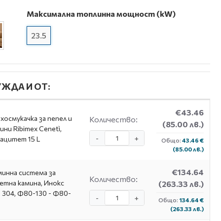
Максимална топлинна мощност (kW)
23.5
ЖДА И ОТ:
€43.46
хосмукачка за пепел и
Количество:
(85.00 лв.)
ини Ribimex Cenetì,
-
+
ацитет 15 L
Общо:
43.46 €
(85.00 лв.)
€134.64
инна система за
Количество:
етна камина, Инокс
(263.33 лв.)
I 304, Ф80-130 - Ф80-
-
+
Общо:
134.64 €
(263.33 лв.)