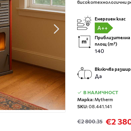
високотехнологични р
Енергиен клас
A++
Приблизителна
площ (m²)
140
Включва разшир
Да
В НАЛИЧНОСТ
Марка:
Mytherm
SKU:
08.441.141
€2 38
€2 800.35