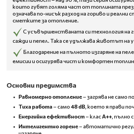
които губят голяма част от топлината през д
означава по-нисък разход на гориво и реални
сметките за отопление.
С усъвършенстваната си технология на г
сажди и пепел. Така се удължава животът на 
Благодарение на пълното изгаряне на пеле
емисии и осигурява чист и комфортен топлин
Основни предимства
Равномерно отопление
– загрява не само 
Тиха работа
– само
48 dB
, което я прави п
Енергийна ефективност
– клас
A++
, пълно
Интелигентно горене
– автоматично регул
изгаряне.