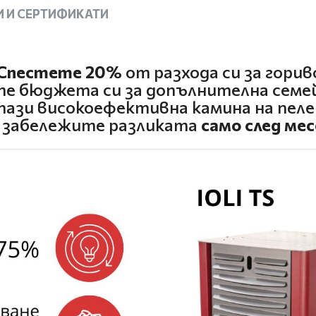
 И СЕРТИФИКАТИ
Спестете 20%
от разхода си за горив
те бюджета си за допълнителна семей
тази високоефективна камина на пел
 забележите разликата
само след мес