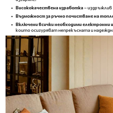
Висококачествена изработка
– издръжлив 
Възможност за ръчно почистване на топл
Включени всички необходими
електронни и
които осигуряват непрекъсната и надеждн