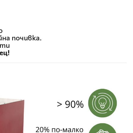
о
на почивка.
ети
ец!