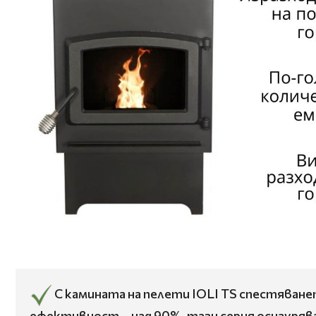
С камината на пелети IOLI TS спестяванет
ефективност – над 90%, тази серия осигуряв