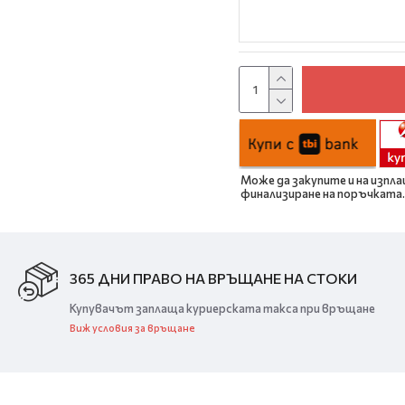
Може да закупите и на изпла
финализиране на поръчката.
365 ДНИ ПРАВО НА ВРЪЩАНЕ НА СТОКИ
Купувачът заплаща куриерската такса при връщане
Виж условия за връщане