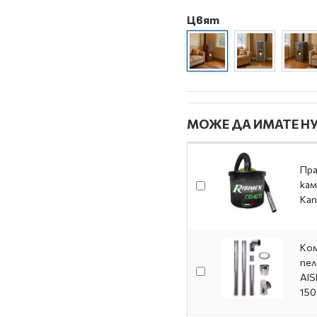
Цвят
МОЖЕ ДА ИМАТЕ НУ
Пра
кам
Кап
Ком
пел
AIS
150