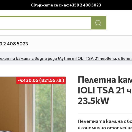
Свържете се с нас: +359 2 408 5023
9 2 408 5023
елетна камина с водна риза Mytherm IOLI TSA 21 червена, с вен
Пелетна кам
-€420.05 (821.55 лв.)
IOLI TSA 21 
23.5kW
Пелетната камина с вод
икономично отопление 