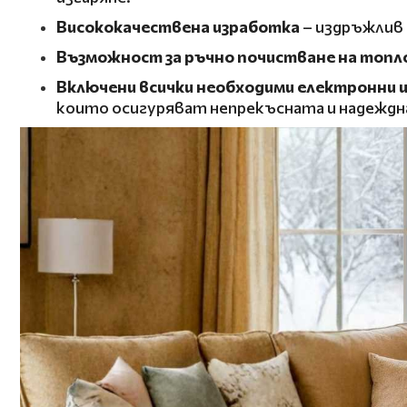
Висококачествена изработка
– издръжлив 
Възможност за ръчно почистване на топл
Включени всички необходими
електронни и
които осигуряват непрекъсната и надеждн