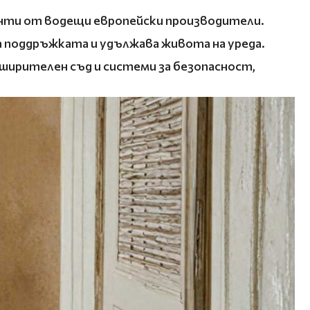
енти от водещи европейски производители.
а поддръжката и удължава живота на уреда.
зширителен съд и системи за безопасност,