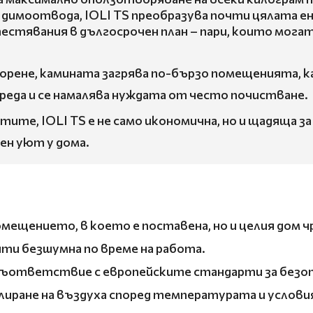
имоотвода, IOLI TS преобразува почти цялата ене
 спестявания в дългосрочен план – пари, които мог
орене, камината загрява по-бързо помещенията, 
уреда и се намалява нуждата от често почистване.
тите, IOLI TS е не само икономична, но и щадяща 
ен уют у дома.
помещението, в което е поставена, но и целия дом 
очти безшумна по време на работа.
 съответствие с европейските стандарти за безопа
иране на въздуха според температурата и условия