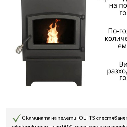
С камината на пелети IOLI TS спестяванет
ефективност – над 90%, тази серия осигуряв