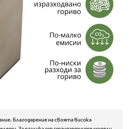
ание. Благодарение на своята висока
пелети. За разлика от стандартните модели,