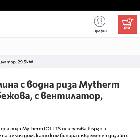
0
Профил
тилатор, 29.5kW
ина с водна риза Mytherm
 бежова, с вентилатор,
на риза Mytherm IOLI TS осигурява бързо и
на целия дом, като комбинира съвременен дизайн с