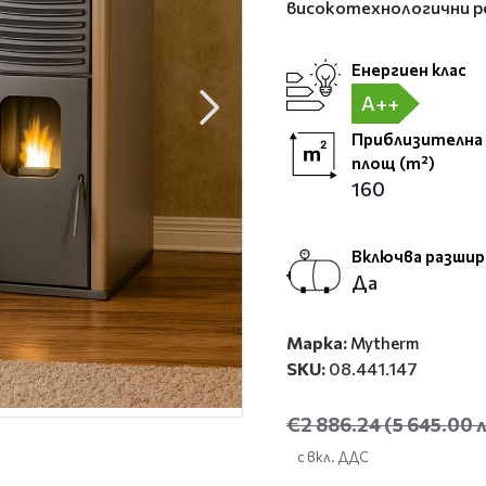
високотехнологични р
Енергиен клас
A++
Приблизителна
площ (m²)
160
Включва разшир
Да
Марка:
Mytherm
SKU:
08.441.147
€2 886.24
(5 645.00 л
с вкл. ДДС