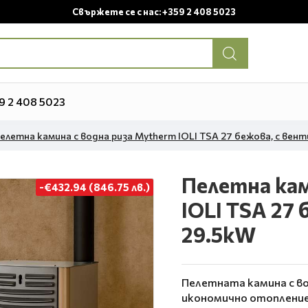
Свържете се с нас: +359 2 408 5023
9 2 408 5023
елетна камина с водна риза Mytherm IOLI TSA 27 бежова, с вен
Пелетна кам
-€432.94 (846.75 лв.)
IOLI TSA 27
29.5kW
Пелетната камина с вод
икономично отопление 