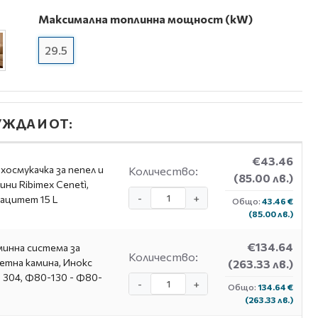
Максимална топлинна мощност (kW)
29.5
ЖДА И ОТ:
€43.46
хосмукачка за пепел и
Количество:
(85.00 лв.)
ини Ribimex Cenetì,
-
+
ацитет 15 L
Общо:
43.46 €
(85.00 лв.)
€134.64
инна система за
Количество:
етна камина, Инокс
(263.33 лв.)
I 304, Ф80-130 - Ф80-
-
+
Общо:
134.64 €
(263.33 лв.)