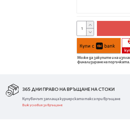
Може да закупите и на изпла
финализиране на поръчката.
365 ДНИ ПРАВО НА ВРЪЩАНЕ НА СТОКИ
Купувачът заплаща куриерската такса при връщане
Виж условия за връщане