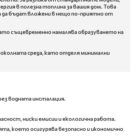
ргия в полезна топлина за вашия дом. Това
ат да бъдат вложени в нещо по-приятно от
като същевременно намалява образуването на
за околната среда, като отделя минимални
чрез водната инсталация.
сност, ниски емисии и екологична работа.
та, което осигурява безопасно и икономично