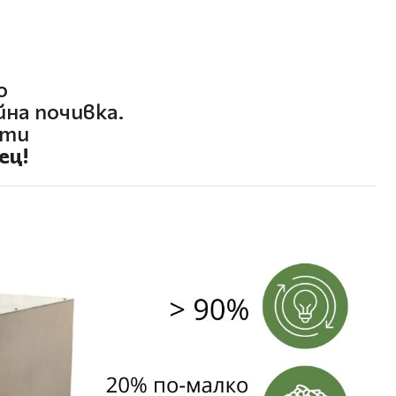
о
на почивка.
ети
ец!