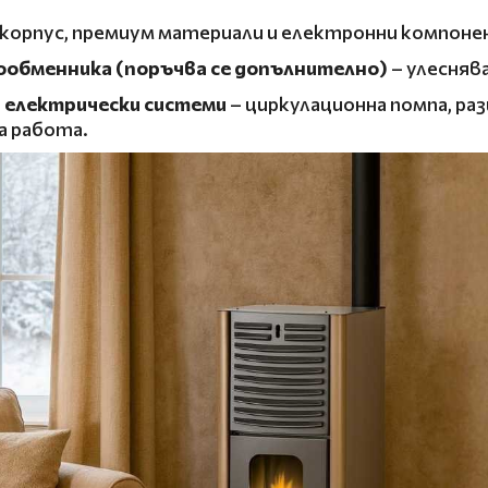
корпус, премиум материали и електронни компон
ообменника (поръчва се допълнително)
– улесняв
 електрически системи
– циркулационна помпа, ра
а работа.