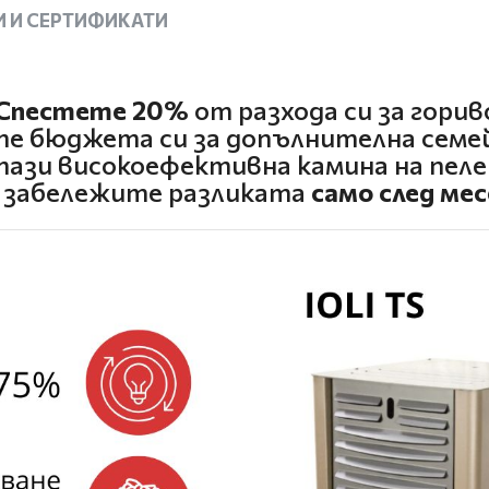
 И СЕРТИФИКАТИ
Спестете 20%
от разхода си за горив
те бюджета си за допълнителна семей
тази високоефективна камина на пел
 забележите разликата
само след мес