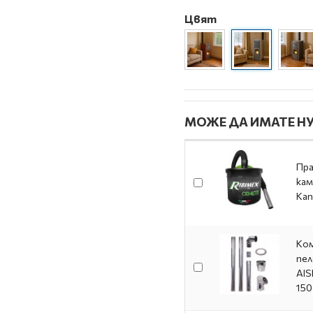
Цвят
МОЖЕ ДА ИМАТЕ НУ
Пра
кам
Кап
Ком
пел
AIS
150