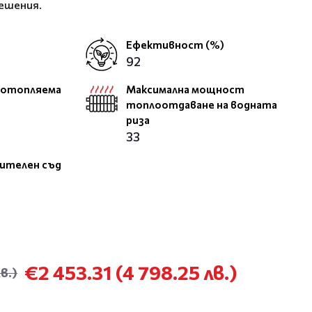
ешения.
Ефективност (%)
92
 отопляема
Максимална мощност
топлоотдаване на водната
риза
33
ителен съд
€2 453.31
(4 798.25 лв.)
в.)