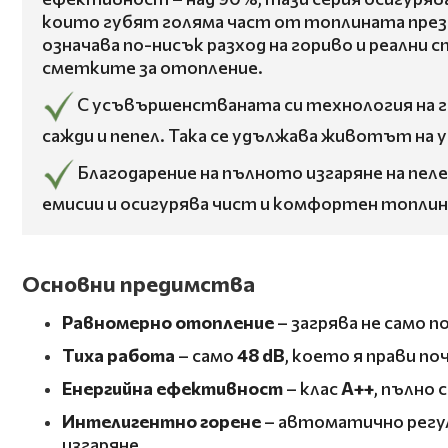
които губят голяма част от топлината през д
означава по-нисък разход на гориво и реални
сметките за отопление.
С усъвършенстваната си технология на г
сажди и пепел. Така се удължава животът на 
Благодарение на пълното изгаряне на пеле
емисии и осигурява чист и комфортен топлин
Основни предимства
Равномерно отопление
– загрява не само 
Тиха работа
– само
48 dB
, което я прави п
Енергийна ефективност
– клас
A++
, пълно
Интелигентно горене
– автоматично регул
изгаряне.