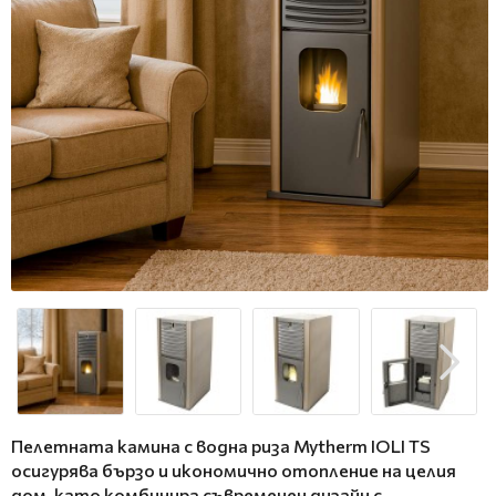
Пелетната камина с водна риза Mytherm IOLI TS
осигурява бързо и икономично отопление на целия
дом, като комбинира съвременен дизайн с