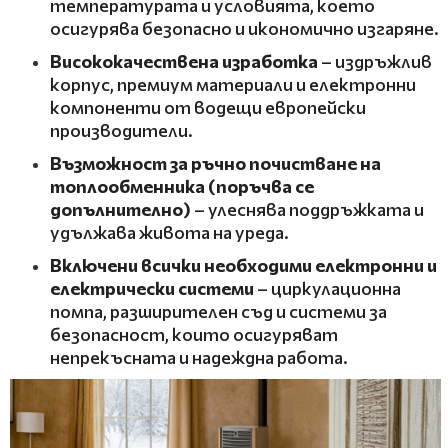
температурата и условията, което
осигурява безопасно и икономично изгаряне.
Висококачествена изработка
– издръжлив
корпус, премиум материали и електронни
компоненти от водещи европейски
производители.
Възможност за ръчно почистване на
топлообменника (поръчва се
допълнително)
– улеснява поддръжката и
удължава живота на уреда.
Включени всички необходими
електронни и
електрически системи
– циркулационна
помпа, разширителен съд и системи за
безопасност, които осигуряват
непрекъсната и надеждна работа.