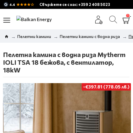
★★★★☆
Свържете се с нас: +359 2 408 5023
4.4
0
Пелетни камини
Пелетни камини с водна риза
Пе
Пелетна камина с водна риза Mytherm
IOLI TSA 18 бежова, с вентилатор,
18kW
-€397.81 (778.05 лв.)