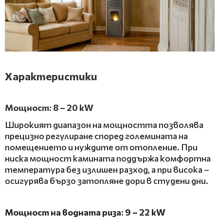
Х
арактеристики
Мощност: 8 – 20 kW
Широкият диапазон на мощността позволява
прецизно регулиране според големината на
помещението и нуждите от отопление. При
ниска мощност камината поддържа комфортна
температура без излишен разход, а при висока –
осигурява бързо затопляне дори в студени дни.
Мощност на водната риза: 9 – 22 kW