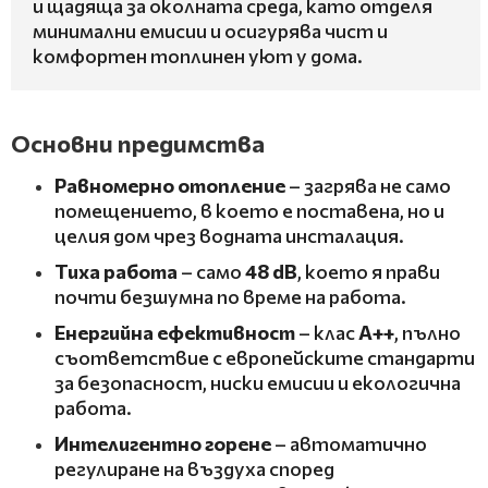
и щадяща за околната среда, като отделя
минимални емисии и осигурява чист и
комфортен топлинен уют у дома.
Основни предимства
Равномерно отопление
– загрява не само
помещението, в което е поставена, но и
целия дом чрез водната инсталация.
Тиха работа
– само
48 dB
, което я прави
почти безшумна по време на работа.
Енергийна ефективност
– клас
A++
, пълно
съответствие с европейските стандарти
за безопасност, ниски емисии и екологична
работа.
Интелигентно горене
– автоматично
регулиране на въздуха според