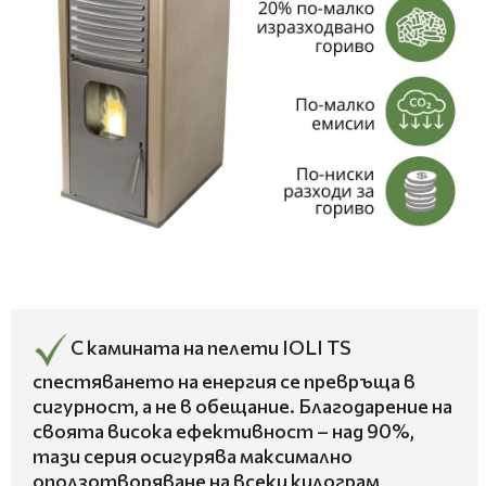
С камината на пелети IOLI TS
спестяването на енергия се превръща в
сигурност, а не в обещание. Благодарение на
своята висока ефективност – над 90%,
тази серия осигурява максимално
оползотворяване на всеки килограм