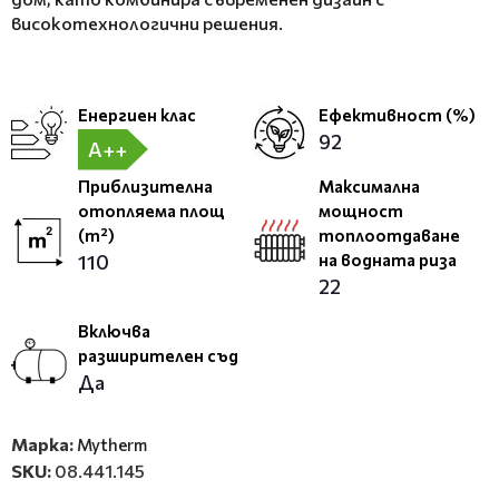
високотехнологични решения.
Енергиен клас
Ефективност (%)
92
A++
Приблизителна
Максимална
отопляема площ
мощност
(m²)
топлоотдаване
110
на водната риза
22
Включва
разширителен съд
Да
Марка:
Mytherm
SKU:
08.441.145