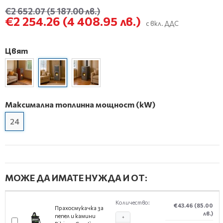
€2 652.07
(5 187.00 лв.)
€2 254.26
(4 408.95 лв.)
с вкл. ДДС
Цвят
Максимална топлинна мощност (kW)
24
МОЖЕ ДА ИМАТЕ НУЖДА И ОТ:
Количество:
€43.46
(85.00
Прахосмукачка за
лв.)
пепел и камини
+