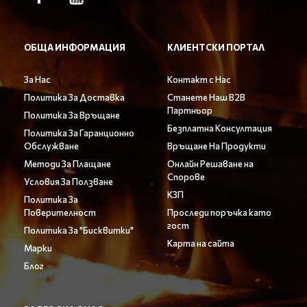
ОБЩА ИНФОРМАЦИЯ
КЛИЕНТСКИ ПОРТАЛ
За Нас
Контакт с Нас
Политика За Доставка
Станете Наш B2B
Партньор
Политика За Връщане
Безплатна Консултация
Политика За Гаранционно
Обслужване
Връщане На Продукти
Методи За Плащане
Онлайн Решаване на
Спорове
Условия За Ползване
КЗП
Политика За
Поверителност
Проследи поръчка като
гост
Политика За "Бисквитки"
Карта на сайта
Марки
Блог