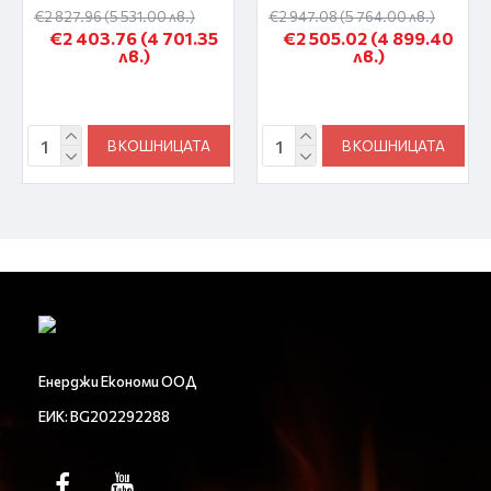
€2 827.96
(5 531.00 лв.)
€2 947.08
(5 764.00 лв.)
€2 403.76
(4 701.35
€2 505.02
(4 899.40
лв.)
лв.)
В КОШНИЦАТА
В КОШНИЦАТА
Енерджи Економи ООД
ЕИК: BG202292288