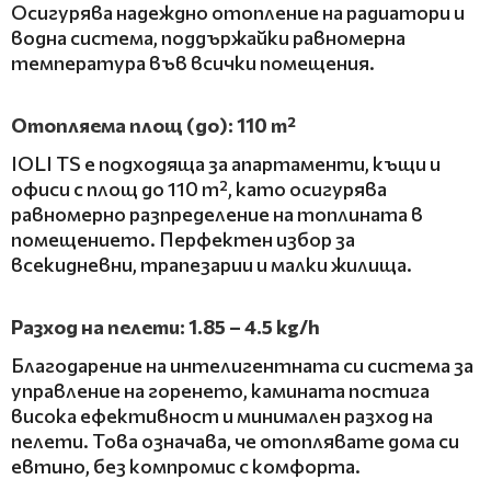
Осигурява надеждно отопление на радиатори и
водна система, поддържайки равномерна
температура във всички помещения.
Отопляема площ (до): 110 m²
IOLI TS е подходяща за апартаменти, къщи и
офиси с площ до 110 m², като осигурява
равномерно разпределение на топлината в
помещението. Перфектен избор за
всекидневни, трапезарии и малки жилища.
Разход на пелети: 1.85 – 4.5 kg/h
Благодарение на интелигентната си система за
управление на горенето, камината постига
висока ефективност и минимален разход на
пелети. Това означава, че отоплявате дома си
евтино, без компромис с комфорта.