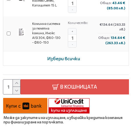
Ribimex Cenetì,
Общо:
43.46 €
Капацитет 15 L
(85.00 лв.)
-
Количество:
Коминна система
€134.64
(263.33
за пелетна
лв.)
+
камина, Инокс
Общо:
134.64 €
AISI 304, Ф80-130
- Ф80-150
(263.33 лв.)
-
Избери всички
В КОШНИЦАТА
Може да закупите и на изплащане, избирайки кредитна компания
при финализиране на поръчката.