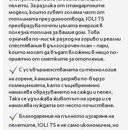
пелети. За разлика от стандартните
модели, които губят голяма част от
топлината през димоотвода, IOLI TS
преобразува почти цялата енергия в
полезна топлина за вашия дом. Това
означава по-нисък разход на гориво и реални
спестявания в дългосрочен план – пари,
които могат да бъдат вложени в нещо по-
приятно от сметките за отопление.
С усъвършенстваната си технология
на горене, камината загрява по-бързо
помещенията, като същевременно
намалява образуването на сажди и пепел.
Така се удължава животът на уреда и се
намалява нуждата от често почистване.
Благодарение на пълното изгаряне на
пелетите, IOLI TS е не само икономична, но