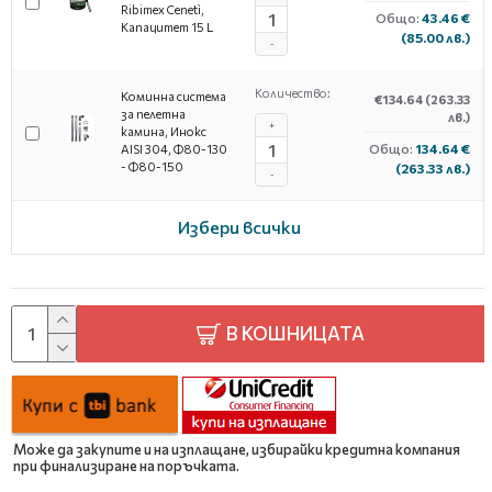
Ribimex Cenetì,
Общо:
43.46 €
Капацитет 15 L
(85.00 лв.)
-
Количество:
Коминна система
€134.64
(263.33
за пелетна
лв.)
+
камина, Инокс
Общо:
134.64 €
AISI 304, Ф80-130
- Ф80-150
(263.33 лв.)
-
Избери всички
В КОШНИЦАТА
Може да закупите и на изплащане, избирайки кредитна компания
при финализиране на поръчката.