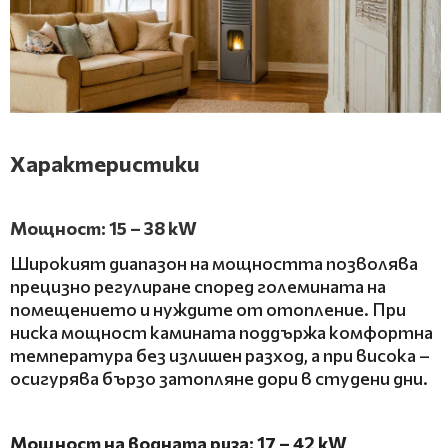
Х
арактеристики
Мощност: 15 – 38 kW
Широкият диапазон на мощността позволява
прецизно регулиране според големината на
помещението и нуждите от отопление. При
ниска мощност камината поддържа комфортна
температура без излишен разход, а при висока –
осигурява бързо затопляне дори в студени дни.
Мощност на водната риза: 17 – 42 kW