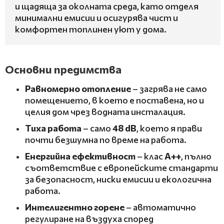
и щадяща за околната среда, като отделя
минимални емисии и осигурява чист и
комфортен топлинен уют у дома.
Основни предимства
Равномерно отопление
– загрява не само
помещението, в което е поставена, но и
целия дом чрез водната инсталация.
Тиха работа
– само
48 dB
, което я прави
почти безшумна по време на работа.
Енергийна ефективност
– клас
A++
, пълно
съответствие с европейските стандарти
за безопасност, ниски емисии и екологична
работа.
Интелигентно горене
– автоматично
регулиране на въздуха според