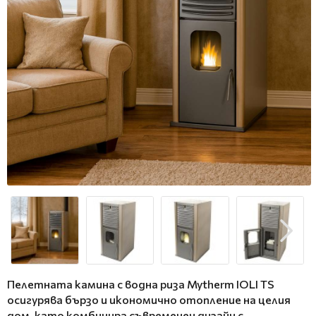
Пелетната камина с водна риза Mytherm IOLI TS
осигурява бързо и икономично отопление на целия
дом, като комбинира съвременен дизайн с