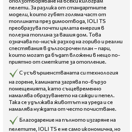
оползотворяване на всеки килограм
пелети. За разлика от стандартните
модели, които губят голяма част от
топлината през димоотвода, IOLI TS
преобразува почти цялата енергия в
полезна топлина за вашия дом. Това
означава по-нисък разход на гориво и реални
спестявания в дългосрочен план – пари,
които могат да бъдат вложени в нещо по-
приятно от сметките за отопление.
С усъвършенстваната си технология
на горене, камината загрява по-бързо
помещенията, като същевременно
намалява образуването на сажди и пепел.
Така се удължава животът на уреда и се
намалява нуждата от често почистване.
Благодарение на пълното изгаряне на
пелетите, IOLI TS е не само икономична, но