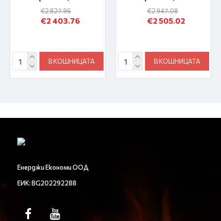
€2 827.96
€2 947.08
€2 403.76
€2 505.02
В КОШНИЦАТА
В КОШНИЦАТА
Енерджи Економи ООД
ЕИК: BG202292288