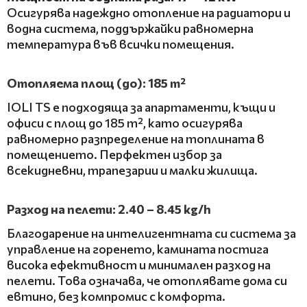
Осигурява надеждно отопление на радиатори и
водна система, поддържайки равномерна
температура във всички помещения.
Отопляема площ (до): 185 m²
IOLI TS е подходяща за апартаменти, къщи и
офиси с площ до 185 m², като осигурява
равномерно разпределение на топлината в
помещението. Перфектен избор за
всекидневни, трапезарии и малки жилища.
Разход на пелети: 2.40 – 8.45 kg/h
Благодарение на интелигентната си система за
управление на горенето, камината постига
висока ефективност и минимален разход на
пелети. Това означава, че отоплявате дома си
евтино, без компромис с комфорта.