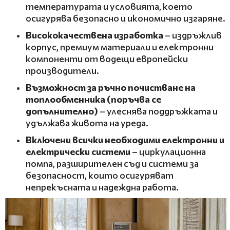
температурата и условията, което
осигурява безопасно и икономично изгаряне.
Висококачествена изработка
– издръжлив
корпус, премиум материали и електронни
компоненти от водещи европейски
производители.
Възможност за ръчно почистване на
топлообменника (поръчва се
допълнително)
– улеснява поддръжката и
удължава живота на уреда.
Включени всички необходими
електронни и
електрически системи
– циркулационна
помпа, разширителен съд и системи за
безопасност, които осигуряват
непрекъсната и надеждна работа.