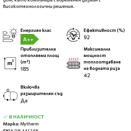
високотехнологични решения.
Енергиен клас
Ефективност (%)
92
A++
Приблизителна
Максимална
отопляема площ
мощност
(m²)
топлоотдаване
185
на водната риза
42
Включва
разширителен съд
Да
В НАЛИЧНОСТ
Марка:
Mytherm
SKU:
08.441.148