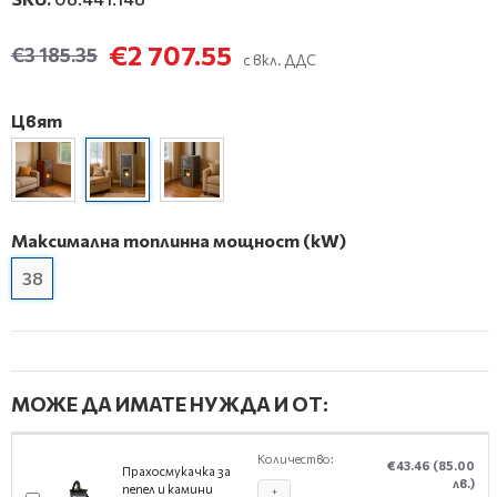
€2 707.55
€3 185.35
с вкл. ДДС
Цвят
Максимална топлинна мощност (kW)
38
МОЖЕ ДА ИМАТЕ НУЖДА И ОТ:
Количество:
€43.46
(85.00
Прахосмукачка за
лв.)
пепел и камини
+