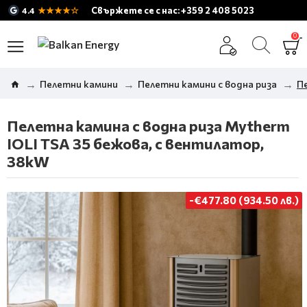
★★★★☆
Свържете се с нас: +359 2 408 5023
4.4
0
Пелетни камини
Пелетни камини с водна риза
Пе
Пелетна камина с водна риза Mytherm
IOLI TSA 35 бежова, с вентилатор,
38kW
-€477.80 (934.50 лв.)