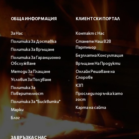
ОБЩА ИНФОРМАЦИЯ
КЛИЕНТСКИ ПОРТАЛ
За Нас
Контакт с Нас
Политика За Доставка
Станете Наш B2B
Партньор
Политика За Връщане
Безплатна Консултация
Политика За Гаранционно
Обслужване
Връщане На Продукти
Методи За Плащане
Онлайн Решаване на
Спорове
Условия За Ползване
КЗП
Политика За
Поверителност
Проследи поръчка като
гост
Политика За "Бисквитки"
Карта на сайта
Марки
Блог
ЗА ВРЪЗКА С НАС