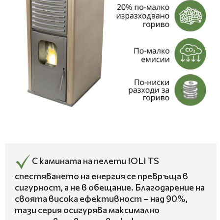
С камината на пелети IOLI TS
спестяването на енергия се превръща в
сигурност, а не в обещание. Благодарение на
своята висока ефективност – над 90%,
тази серия осигурява максимално