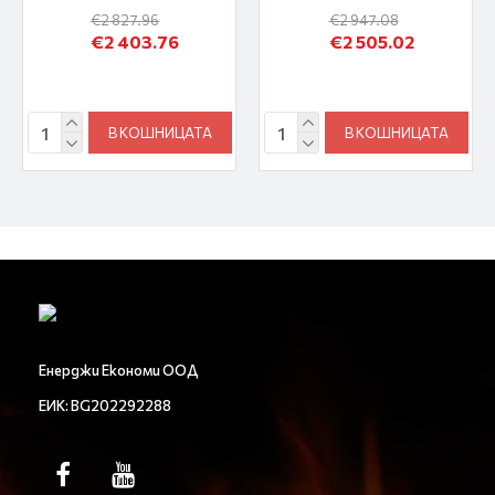
€2 827.96
€2 947.08
€2 403.76
€2 505.02
В КОШНИЦАТА
В КОШНИЦАТА
Енерджи Економи ООД
ЕИК: BG202292288