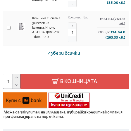
(85.00 лв.)
-
Количество:
Коминна система
€134.64
(263.33
за пелетна
лв.)
+
камина, Инокс
Общо:
134.64 €
AISI 304, Ф80-130
- Ф80-150
(263.33 лв.)
-
Избери всички
В КОШНИЦАТА
Може да закупите и на изплащане, избирайки кредитна компания
при финализиране на поръчката.