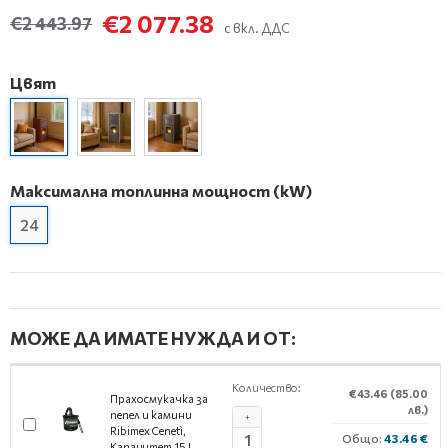
€2 077.38
€2 443.97
с вкл. ДДС
Цвят
Максимална топлинна мощност (kW)
24
МОЖЕ ДА ИМАТЕ НУЖДА И ОТ:
Количество:
€43.46
(85.00
Прахосмукачка за
лв.)
пепел и камини
+
Ribimex Cenetì,
Общо:
43.46 €
Капацитет 15 L