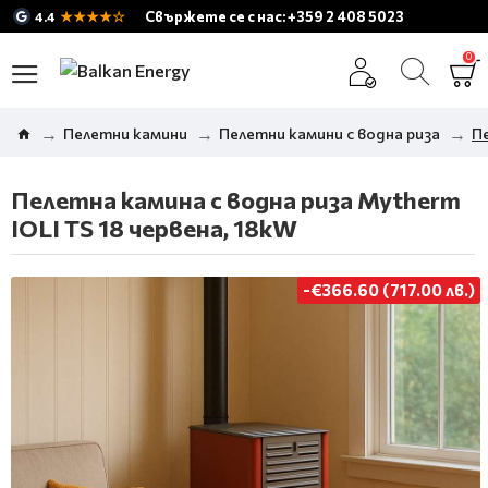
★★★★☆
Свържете се с нас: +359 2 408 5023
4.4
0
Пелетни камини
Пелетни камини с водна риза
Пе
Пелетна камина с водна риза Mytherm
IOLI TS 18 червена, 18kW
-€366.60 (717.00 лв.)