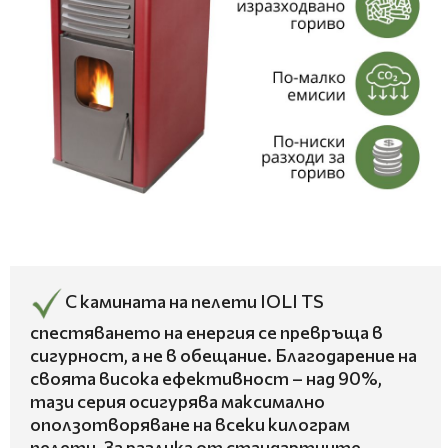
С камината на пелети IOLI TS
спестяването на енергия се превръща в
сигурност, а не в обещание. Благодарение на
своята висока ефективност – над 90%,
тази серия осигурява максимално
оползотворяване на всеки килограм
пелети. За разлика от стандартните