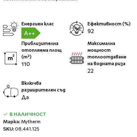
Енергиен клас
Ефективност (%)
92
A++
Приблизителна
Максимална
отопляема площ
мощност
(m²)
топлоотдаване
110
на водната риза
22
Включва
разширителен съд
Да
В НАЛИЧНОСТ
Марка:
Mytherm
SKU:
08.441.125