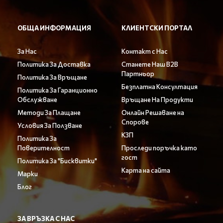
ОБЩА ИНФОРМАЦИЯ
КЛИЕНТСКИ ПОРТАЛ
За Нас
Контакт с Нас
Политика За Доставка
Станете Наш B2B
Партньор
Политика За Връщане
Безплатна Консултация
Политика За Гаранционно
Обслужване
Връщане На Продукти
Методи За Плащане
Онлайн Решаване на
Спорове
Условия За Ползване
КЗП
Политика За
Поверителност
Проследи поръчка като
гост
Политика За "Бисквитки"
Карта на сайта
Марки
Блог
ЗА ВРЪЗКА С НАС