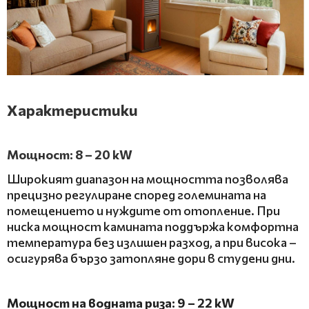
Х
арактеристики
Мощност: 8 – 20 kW
Широкият диапазон на мощността позволява
прецизно регулиране според големината на
помещението и нуждите от отопление. При
ниска мощност камината поддържа комфортна
температура без излишен разход, а при висока –
осигурява бързо затопляне дори в студени дни.
Мощност на водната риза: 9 – 22 kW