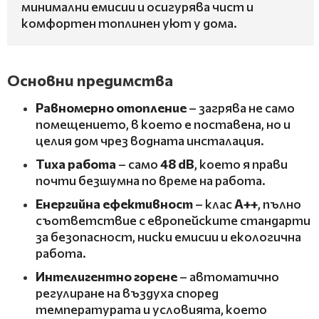
минимални емисии и осигурява чист и
комфортен топлинен уют у дома.
Основни предимства
Равномерно отопление
– загрява не само
помещението, в което е поставена, но и
целия дом чрез водната инсталация.
Тиха работа
– само
48 dB
, което я прави
почти безшумна по време на работа.
Енергийна ефективност
– клас
A++
, пълно
съответствие с европейските стандарти
за безопасност, ниски емисии и екологична
работа.
Интелигентно горене
– автоматично
регулиране на въздуха според
температурата и условията, което