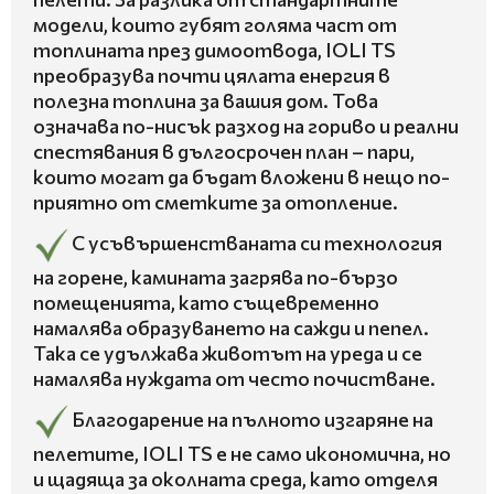
модели, които губят голяма част от
топлината през димоотвода, IOLI TS
преобразува почти цялата енергия в
полезна топлина за вашия дом. Това
означава по-нисък разход на гориво и реални
спестявания в дългосрочен план – пари,
които могат да бъдат вложени в нещо по-
приятно от сметките за отопление.
С усъвършенстваната си технология
на горене, камината загрява по-бързо
помещенията, като същевременно
намалява образуването на сажди и пепел.
Така се удължава животът на уреда и се
намалява нуждата от често почистване.
Благодарение на пълното изгаряне на
пелетите, IOLI TS е не само икономична, но
и щадяща за околната среда, като отделя