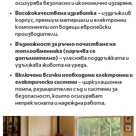
осигурява безопасно и икономично изгаряне.
Висококачествена изработка
– издръжлив
корпус, премиум материали и електронни
компоненти от водещи европейски
производители.
Възможност за ръчно почистване на
топлообменника (поръчва се
допълнително)
– улеснява поддръжката и
удължава живота на уреда.
Включени всички необходими
електронни и
електрически системи
– циркулационна
помпа, разширителен съд и системи за
безопасност, които осигуряват
непрекъсната и надеждна работа.