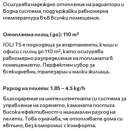
Осигурява надеждно отопление на радиатори и
водна система, поддържайки равномерна
температура във всички помещения.
Отопляема площ (до): 110 m²
IOLI TS е подходяща за апартаменти, къщи и
офиси с площ до 110 m², като осигурява
равномерно разпределение на топлината в
помещението. Перфектен избор за
всекидневни, трапезарии и малки жилища.
Разход на пелети: 1.85 – 4.5 kg/h
Благодарение на интелигентната си система за
управление на горенето, камината постига
висока ефективност и минимален разход на
пелети. Това означава, че отоплявате дома си
евтино, без компромис с комфорта.